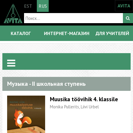
AVITA
EST
RUS
КАТАЛОГ
ИНТЕРНЕТ-МАГАЗИН
ДЛЯ УЧИТЕЛЕЙ
Музыка - II школьная ступень
Muusika töövihik 4. klassile
Monika Pullerits, Liivi Urbel