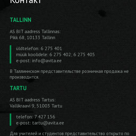
TALLINN
AS BIT aadress Tallinnas:
Pikk 68, 10133 Tallinn
üldtelefon: 6 275 401
müük koolidele: 6 275 402; 6 275 405
e-post:
info@avita.ee
В Таллиннском представительстве розничная продажа не
производится.
TARTU
AS BIT aadress Tartus:
Vallikraavi 9, 51003 Tartu
telefon: 7 427 156
e-post:
tartu@avita.ee
Для учителей и студентов представительство открыто по