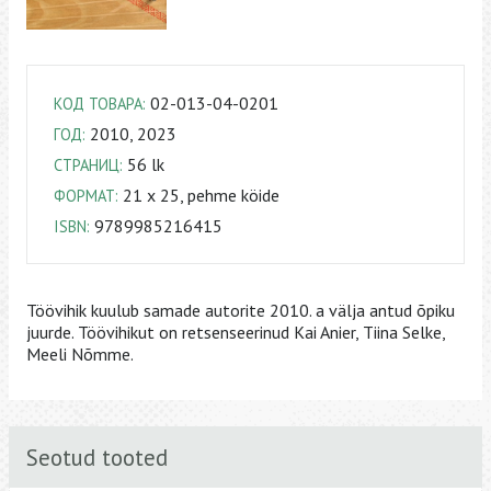
02-013-04-0201
КОД ТОВАРА:
2010, 2023
ГОД:
56 lk
СТРАНИЦ:
21 x 25, pehme köide
ФОРМАТ:
9789985216415
ISBN:
Töövihik kuulub samade autorite 2010. a välja antud õpiku
juurde. Töövihikut on retsenseerinud Kai Anier, Tiina Selke,
Meeli Nõmme.
Seotud tooted