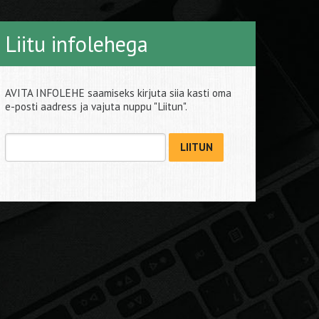
Liitu infolehega
AVITA INFOLEHE saamiseks kirjuta siia kasti oma
e-posti aadress ja vajuta nuppu "Liitun".
LIITUN