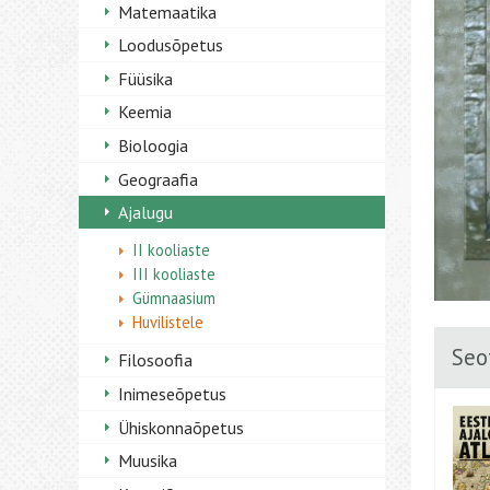
Matemaatika
Loodusõpetus
Füüsika
Keemia
Bioloogia
Geograafia
Ajalugu
II kooliaste
III kooliaste
Gümnaasium
Huvilistele
Seo
Filosoofia
Inimeseõpetus
Ühiskonnaõpetus
Muusika