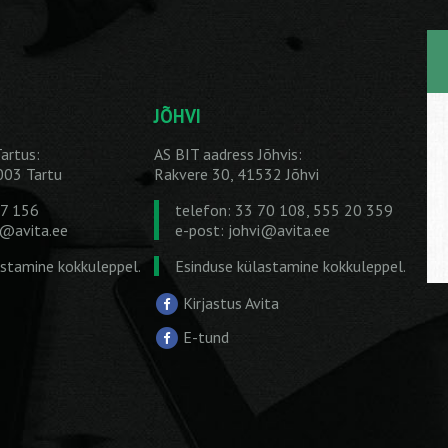
JÕHVI
artus:
AS BIT aadress Jõhvis:
1003 Tartu
Rakvere 30, 41532 Jõhvi
27 156
telefon: 33 70 108, 555 20 359
u@avita.ee
e-post:
johvi@avita.ee
astamine kokkuleppel.
Esinduse külastamine kokkuleppel.
Kirjastus Avita
E-tund