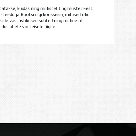
takse, kuidas ning millistel tingimustel Eesti
-Leedu ja Rootsi riigi koosseisu, millised olid
ide vastastikused suhted ning milline oli
us ühele või teisele riigile.