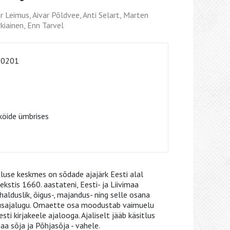
r Leimus, Aivar Põldvee, Anti Selart, Marten
kiainen, Enn Tarvel
-0201
öide ümbrises
luse keskmes on sõdade ajajärk Eesti alal
kstis 1660. aastateni, Eesti- ja Liivimaa
, halduslik, õigus-, majandus- ning selle osana
stusajalugu. Omaette osa moodustab vaimuelu
eesti kirjakeele ajalooga. Ajaliselt jääb käsitlus
aa sõja ja Põhjasõja - vahele.