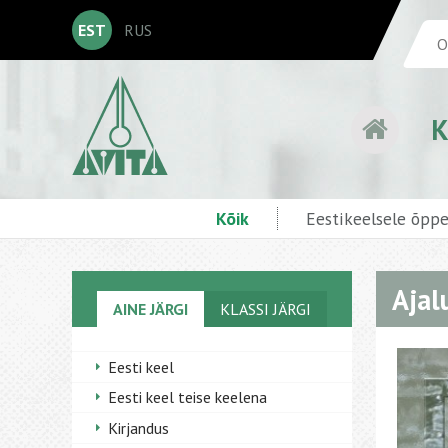
EST
RUS
K
Kõik
Eestikeelsele õpp
Ajal
AINE JÄRGI
KLASSI JÄRGI
Eesti keel
Eesti keel teise keelena
Kirjandus