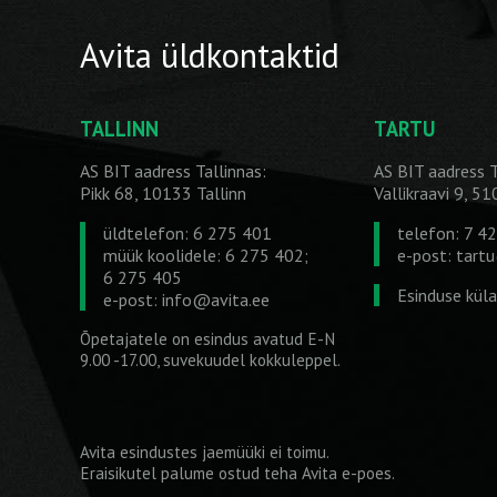
Avita üldkontaktid
TALLINN
TARTU
AS BIT aadress Tallinnas:
AS BIT aadress T
Pikk 68, 10133 Tallinn
Vallikraavi 9, 5
üldtelefon: 6 275 401
telefon: 7 4
müük koolidele: 6 275 402;
e-post:
tart
6 275 405
Esinduse kül
e-post:
info@avita.ee
Õpetajatele on esindus avatud E-N
9.00 -17.00, suvekuudel kokkuleppel.
Avita esindustes jaemüüki ei toimu.
Eraisikutel palume ostud teha
Avita e-poes
.