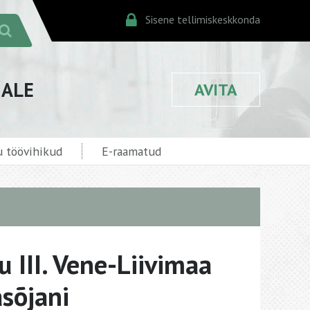
Sisene tellimiskeskkonda
JALE
AVITA
 töövihikud
E-raamatud
u III. Vene-Liivimaa
asõjani