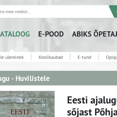
ATALOOG
E-POOD
ABIKS ÕPETA
ele üleminek
Koolikaubad
E-tund
Opiqu
ugu - Huvilistele
Eesti ajalug
sõjast Põhj