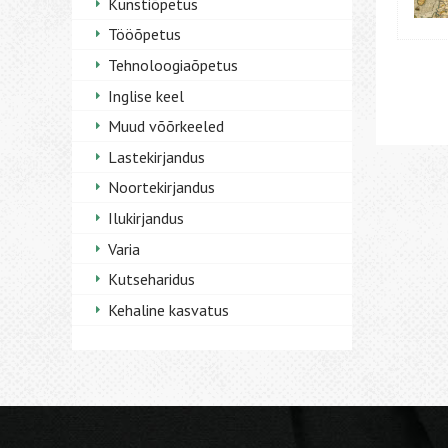
Kunstiõpetus
Tööõpetus
Tehnoloogiaõpetus
Inglise keel
Muud võõrkeeled
Lastekirjandus
Noortekirjandus
Ilukirjandus
Varia
Kutseharidus
Kehaline kasvatus