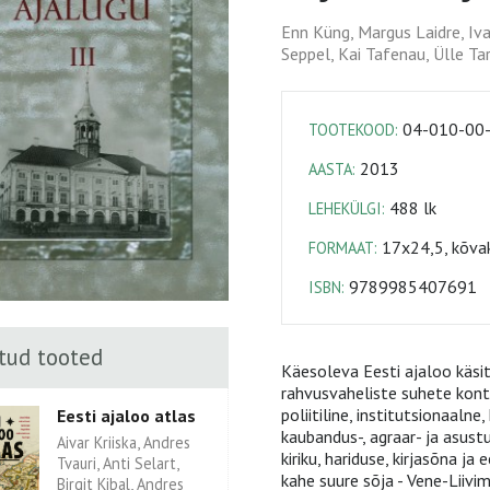
Enn Küng, Margus Laidre, Iva
Seppel, Kai Tafenau, Ülle Tar
04-010-00
TOOTEKOOD:
2013
AASTA:
488 lk
LEHEKÜLGI:
17x24,5, kõvak
FORMAAT:
9789985407691
ISBN:
tud tooted
Käesoleva Eesti ajaloo käsit
rahvusvaheliste suhete konte
poliitiline, institutsionaalne
Eesti ajaloo atlas
kaubandus-, agraar- ja asu
Aivar Kriiska, Andres
kiriku, hariduse, kirjasõna ja 
Tvauri, Anti Selart,
kahe suure sõja - Vene-Liivim
Birgit Kibal, Andres