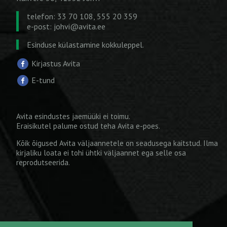
telefon: 33 70 108, 555 20 359
e-post:
johvi@avita.ee
Esinduse külastamine kokkuleppel.
Kirjastus Avita
E-tund
Avita esindustes jaemüüki ei toimu.
Eraisikutel palume ostud teha
Avita e-poes
.
Kõik õigused Avita väljaannetele on seadusega kaitstud. Ilma
kirjaliku loata ei tohi ühtki väljaannet ega selle osa
reprodutseerida.