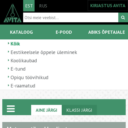
KIRJASTUS AVITA
EST
RUS
KATALOOG
E-POOD
ABIKS ÕPETAJALE
Kõik
Eestikeelsele õppele üleminek
Koolikaubad
E-tund
Opiqu töövihikud
E-raamatud
AINE JÄRGI
KLASSI JÄRGI