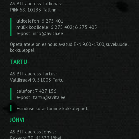
AS BIT aadress Tallinnas:
Pikk 68, 10133 Tallinn
üldtelefon: 6 275 401
müük koolidele: 6 275 402; 6 275 405
e-post:
info@avita.ee
Õpetajatele on esindus avatud E-N 9.00 -17.00, suvekuudel
kokkuleppel.
TARTU
AS BIT aadress Tartus:
Vallikraavi 9, 51003 Tartu
telefon: 7 427 156
e-post:
tartu@avita.ee
Esinduse külastamine kokkuleppel.
JÕHVI
AS BIT aadress Jõhvis:
Rakvere 30, 41532 Jõhvi