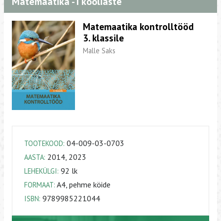
Matemaatika - I kooliaste
Matemaatika kontrolltööd
3. klassile
Malle Saks
04-009-03-0703
TOOTEKOOD:
2014, 2023
AASTA:
92 lk
LEHEKÜLGI:
A4, pehme köide
FORMAAT:
9789985221044
ISBN: