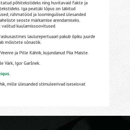
tatud põhitekstideks ning huvitavaid fakte ja
tekstideks. Iga peatüki lõpus on läbitud
used, rühmatööd ja loomingulised ülesanded
aheliste seoste märkamise arendamiseks.
t valitud kuulamissoovitused.
iraskusastmes laulurepertuaari pakub õpiku juurde
tab mõistete sõnastik.
Veenre ja Pille Kährik, kujundanud Piia Maiste.
e Värk, Igor Garšnek.
iqus
.
ik, mille ülesanded stimuleerivad iseseisvat