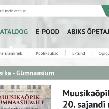
ATALOOG
E-POOD
ABIKS ÕPETA
ele üleminek
Koolikaubad
E-tund
Opiqu
ika - Gümnaasium
Muusikaõpik
20. sajandi