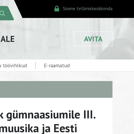
Sisene tellimiskeskkonda
JALE
AVITA
 töövihikud
E-raamatud
 gümnaasiumile III.
 muusika ja Eesti