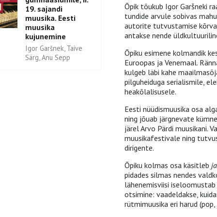
Õpik tõukub Igor Garšneki ra
19. sajandi
tundide arvule sobivas mahus
muusika. Eesti
autorite tutvustamise kõrva
muusika
antakse nende üldkultuurilin
kujunemine
Igor Garšnek, Taive
Õpiku esimene kolmandik ke
Särg, Anu Sepp
Euroopas ja Venemaal. Rännak
kulgeb läbi kahe maailmasõja
pilguheiduga serialismile, e
heakõlalisusele.
Eesti nüüdismuusika osa alg
ning jõuab järgnevate kümnen
järel Arvo Pärdi muusikani. 
muusikafestivale ning tutvus
dirigente.
Õpiku kolmas osa käsitleb
ja
pidades silmas nendes valdk
lähenemisviisi iseloomusta
otsimine: vaadeldakse, kuid
rütmimuusika eri harud (pop,