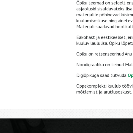
Õpiku teemad on selgelt eris
asjaolusid sisaldavateks lisa
materjalile põhinevad küsim
kuulamisoskuse ning ainetev
Materjali saadavad hoolikal
Eakohast ja eestikeelset, er
kuuluv laululisa. Õpiku lõpe
Õpiku on retsenseerinud Anu 
Noodigraafika on teinud Mall
Digiõpikuga saad tutvuda
Op
Õppekomplekti kuulub töövih
mõtlemist ja arutlusoskust.