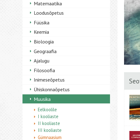
Matemaatika
Loodusõpetus
Füüsika
Keemia
Bioloogia
Geograafia
Ajalugu
Filosoofia
Inimeseõpetus
Seo
Ühiskonnaõpetus
Muusika
Eelkoolile
I kooliaste
II kooliaste
III kooliaste
Gümnaasium