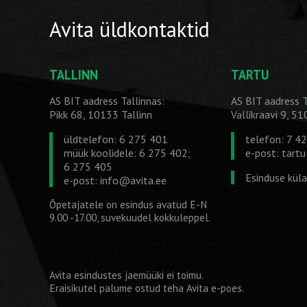
Avita üldkontaktid
TALLINN
TARTU
AS BIT aadress Tallinnas:
AS BIT aadress T
Pikk 68, 10133 Tallinn
Vallikraavi 9, 5
üldtelefon: 6 275 401
telefon: 7 4
müük koolidele: 6 275 402;
e-post:
tart
6 275 405
Esinduse kül
e-post:
info@avita.ee
Õpetajatele on esindus avatud E-N
9.00 -17.00, suvekuudel kokkuleppel.
Avita esindustes jaemüüki ei toimu.
Eraisikutel palume ostud teha
Avita e-poes
.