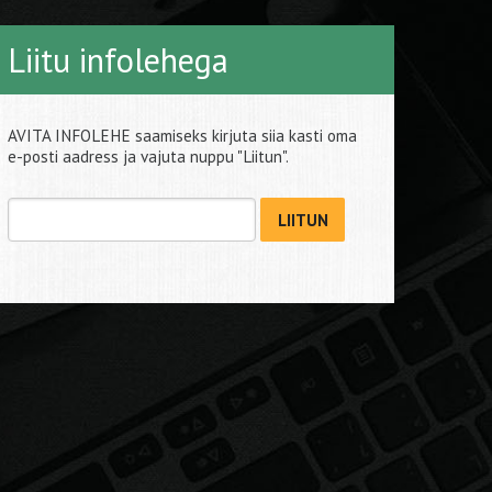
Liitu infolehega
AVITA INFOLEHE saamiseks kirjuta siia kasti oma
e-posti aadress ja vajuta nuppu "Liitun".
LIITUN