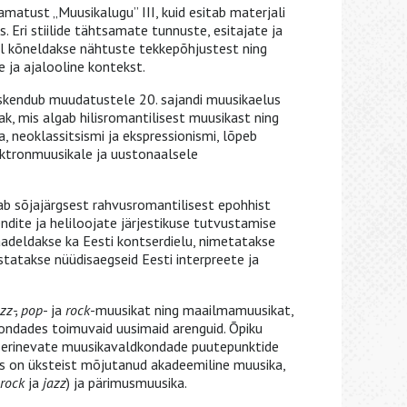
amatust „Muusikalugu” III, kuid esitab materjali
. Eri stiilide tähtsamate tunnuste, esitajate ja
l kõneldakse nähtuste tekkepõhjustest ning
e ja ajalooline kontekst.
skendub muudatustele 20. sajandi muusikaelus
, mis algab hilisromantilisest muusikast ning
, neoklassitsismi ja ekspressionismi, lõpeb
lektronmuusikale ja uustonaalsele
ab sõjajärgsest rahvusromantilisest epohhist
dite ja heliloojate järjestikuse tutvustamise
Vaadeldakse ka Eesti kontserdielu, nimetatakse
tatakse nüüdisaegseid Eesti interpreete ja
zz-, pop
- ja
rock
-muusikat ning maailmamuusikat,
ondades toimuvaid uusimaid arenguid. Õpiku
b erinevate muusikavaldkondade puutepunktide
as on üksteist mõjutanud akadeemiline muusika,
rock
ja
jazz
) ja pärimusmuusika.