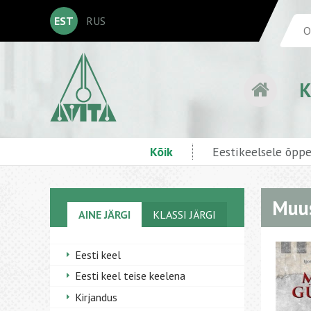
EST
RUS
K
Kõik
Eestikeelsele õpp
Muus
AINE JÄRGI
KLASSI JÄRGI
Eesti keel
Eesti keel teise keelena
Kirjandus