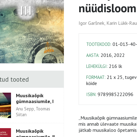
nüüdisloom
Igor Garšnek, Karin Lükk-Ra
01-013-40
TOOTEKOOD:
2016, 2022
AASTA:
216 lk
LEHEKÜLGI:
21 x 25, tuge
FORMAAT:
tud tooted
köide
9789985222096
ISBN:
Muusikaõpik
gümnaasiumile, I
Anu Sepp, Toomas
Siitan
„Muusikaõpik gümnaasiumile”
mis annab ülevaate muusikal
jätkab muusikaloo õpetamist 
Muusikaõpik
gümnaasiumile, II.