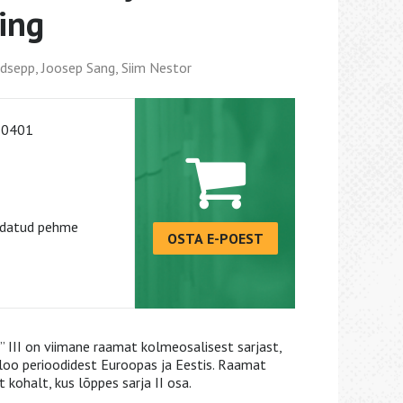
ing
udsepp, Joosep Sang, Siim Nestor
-0401
vdatud pehme
OSTA E-POEST
 III on viimane raamat kolmeosalisest sarjast,
oo perioodidest Euroopas ja Eestis. Raamat
kohalt, kus lõppes sarja II osa.