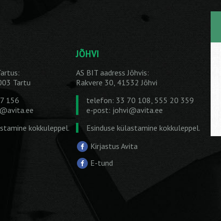
JÕHVI
artus:
AS BIT aadress Jõhvis:
1003 Tartu
Rakvere 30, 41532 Jõhvi
27 156
telefon: 33 70 108, 555 20 359
u@avita.ee
e-post:
johvi@avita.ee
astamine kokkuleppel.
Esinduse külastamine kokkuleppel.
Kirjastus Avita
E-tund