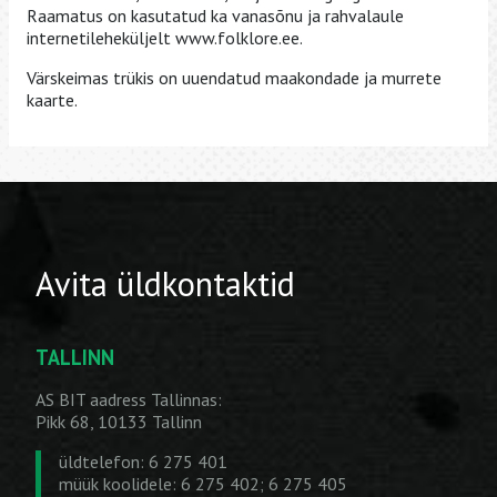
Raamatus on kasutatud ka vanasõnu ja rahvalaule
internetileheküljelt www.folklore.ee.
Värskeimas trükis on uuendatud maakondade ja murrete
kaarte.
Avita üldkontaktid
TALLINN
AS BIT aadress Tallinnas:
Pikk 68, 10133 Tallinn
üldtelefon: 6 275 401
müük koolidele: 6 275 402; 6 275 405