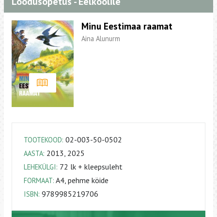
Loodusõpetus - Eelkoolile
Minu Eestimaa raamat
Aina Alunurm
02-003-50-0502
TOOTEKOOD:
2013, 2025
AASTA:
72 lk + kleepsuleht
LEHEKÜLGI:
A4, pehme köide
FORMAAT:
9789985219706
ISBN: