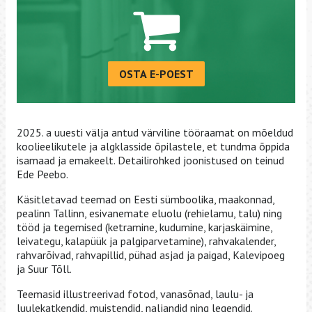
OSTA E-POEST
2025. a uuesti välja antud värviline tööraamat on mõeldud
koolieelikutele ja algklasside õpilastele, et tundma õppida
isamaad ja emakeelt. Detailirohked joonistused on teinud
Ede Peebo.
Käsitletavad teemad on Eesti sümboolika, maakonnad,
pealinn Tallinn, esivanemate eluolu (rehielamu, talu) ning
tööd ja tegemised (ketramine, kudumine, karjaskäimine,
leivategu, kalapüük ja palgiparvetamine), rahvakalender,
rahvarõivad, rahvapillid, pühad asjad ja paigad, Kalevipoeg
ja Suur Tõll.
Teemasid illustreerivad fotod, vanasõnad, laulu- ja
luulekatkendid, muistendid, naljandid ning legendid.