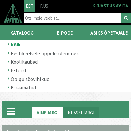
KIRJASTUS AVITA
EST
RUS
KATALOOG
E-POOD
ABIKS ÕPETAJALE
Kõik
Eestikeelsele õppele üleminek
Koolikaubad
E-tund
Opiqu töövihikud
E-raamatud
AINE JÄRGI
KLASSI JÄRGI