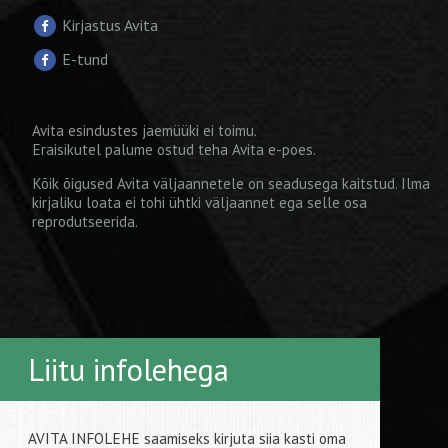
Kirjastus Avita
E-tund
Avita esindustes jaemüüki ei toimu.
Eraisikutel palume ostud teha
Avita e-poes
.
Kõik õigused Avita väljaannetele on seadusega kaitstud. Ilma
kirjaliku loata ei tohi ühtki väljaannet ega selle osa
reprodutseerida.
Liitu infolehega
AVITA INFOLEHE saamiseks kirjuta siia kasti oma