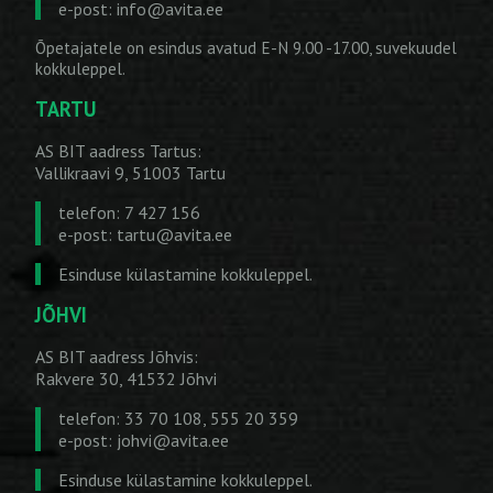
e-post:
info@avita.ee
Õpetajatele on esindus avatud E-N 9.00 -17.00, suvekuudel
kokkuleppel.
TARTU
AS BIT aadress Tartus:
Vallikraavi 9, 51003 Tartu
telefon: 7 427 156
e-post:
tartu@avita.ee
Esinduse külastamine kokkuleppel.
JÕHVI
AS BIT aadress Jõhvis:
Rakvere 30, 41532 Jõhvi
telefon: 33 70 108, 555 20 359
e-post:
johvi@avita.ee
Esinduse külastamine kokkuleppel.