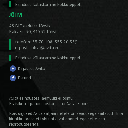
Esinduse külastamine kokkuleppel.
JÕHVI
AS BIT aadress Jõhvis:
Rakvere 30, 41532 Jõhvi
telefon: 33 70 108, 555 20 359
e-post:
johvi@avita.ee
Esinduse külastamine kokkuleppel.
Kirjastus Avita
E-tund
Avita esindustes jaemüüki ei toimu.
Eraisikutel palume ostud teha
Avita e-poes
.
Kõik õigused Avita väljaannetele on seadusega kaitstud. Ilma
kirjaliku loata ei tohi ühtki väljaannet ega selle osa
reprodutseerida.