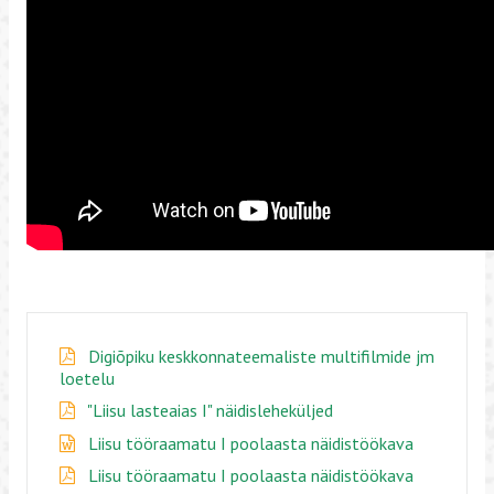
Digiõpiku keskkonnateemaliste multifilmide jm
loetelu
"Liisu lasteaias I" näidisleheküljed
Liisu tööraamatu I poolaasta näidistöökava
Liisu tööraamatu I poolaasta näidistöökava