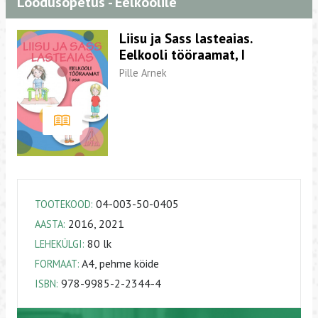
Loodusõpetus - Eelkoolile
Liisu ja Sass lasteaias.
Eelkooli tööraamat, I
Pille Arnek
04-003-50-0405
TOOTEKOOD:
2016, 2021
AASTA:
80 lk
LEHEKÜLGI:
A4, pehme köide
FORMAAT:
978-9985-2-2344-4
ISBN: