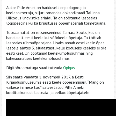
Autor Pille Arnek on hariduselt eripedagoog ja
keeletoimetaja, hiljuti omandas doktorikraadi Tallinna
Ülikoolis lingvistika erialal. Ta on töötanud lasteaias
logopeedina kui ka kirjastuses õppematerjali toimetajana.
Tööraamatut on retsenseerinud Tamara Soots, kes on
hariduselt eesti keele kui võõrkeele õpetaja. Ta töötab
lasteaias rühmaõpetajana. Lisaks annab eesti keele õpet
lastele alates 3. eluaastast, kelle koduseks keeleks ei ole
eesti keel. On töötanud keelekümblusrühmas ning
kahesuunalises keelekümblusrühmas.
Digitööraamatuga saad tutvuda
Opiqus.
Siin saate vaadata 1. novembril 2017. a Eesti
Kirjandusmuuseumis eesti keele õppeseminaril “Mäng on
väikese inimese töö” salvestatud Pille Arneki
koolituskursust lasteaia- ja eelkooliõpetajatele: