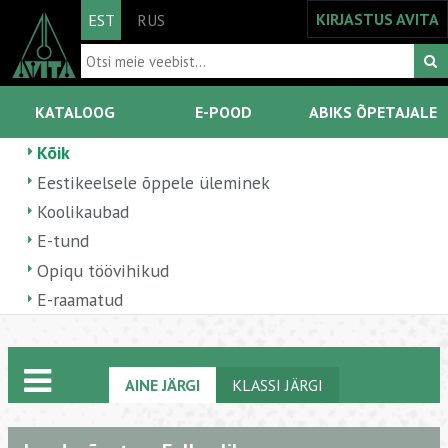
KIRJASTUS AVITA
EST
RUS
KATALOOG
E-POOD
ABIKS ÕPETAJALE
Kõik
Eestikeelsele õppele üleminek
Koolikaubad
E-tund
Opiqu töövihikud
E-raamatud
AINE JÄRGI
KLASSI JÄRGI