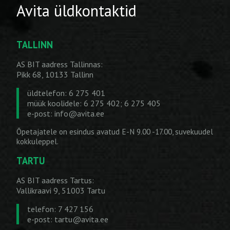
Avita üldkontaktid
TALLINN
AS BIT aadress Tallinnas:
Pikk 68, 10133 Tallinn
üldtelefon: 6 275 401
müük koolidele: 6 275 402; 6 275 405
e-post:
info@avita.ee
Õpetajatele on esindus avatud E-N 9.00 -17.00, suvekuudel
kokkuleppel.
TARTU
AS BIT aadress Tartus:
Vallikraavi 9, 51003 Tartu
telefon: 7 427 156
e-post:
tartu@avita.ee