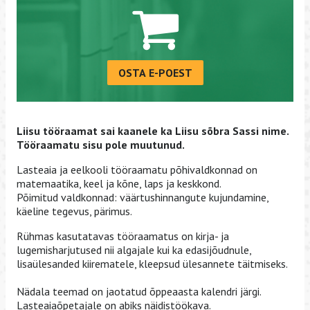
OSTA E-POEST
Liisu tööraamat sai kaanele ka Liisu sõbra Sassi nime.
Tööraamatu sisu pole muutunud.
Lasteaia ja eelkooli tööraamatu põhivaldkonnad on
matemaatika, keel ja kõne, laps ja keskkond.
Põimitud valdkonnad: väärtushinnangute kujundamine,
käeline tegevus, pärimus.
Rühmas kasutatavas tööraamatus on kirja- ja
lugemisharjutused nii algajale kui ka edasijõudnule,
lisaülesanded kiirematele, kleepsud ülesannete täitmiseks.
Nädala teemad on jaotatud õppeaasta kalendri järgi.
Lasteaiaõpetajale on abiks näidistöökava.