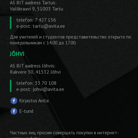
AS BIT aadress Tartus:
Vallikraavi 9, 51003 Tartu
telefon: 7 427 156
e-post:
tartu@avita.ee
Для учителей и студентов представительство открыто по
понедельникам с 14.00 до 17.00.
JÕHVI
AS BIT aadress Jõhvis:
Rakvere 30, 41532 Jõhvi
telefon: 33 70 108
e-post:
johvi@avita.ee
Kirjastus Avita
E-tund
Частных лиц просим совершать покупки
в интернет-