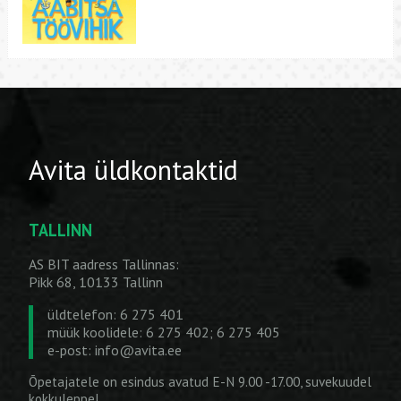
Avita üldkontaktid
TALLINN
AS BIT aadress Tallinnas:
Pikk 68, 10133 Tallinn
üldtelefon: 6 275 401
müük koolidele: 6 275 402; 6 275 405
e-post:
info@avita.ee
Õpetajatele on esindus avatud E-N 9.00 -17.00, suvekuudel
kokkuleppel.