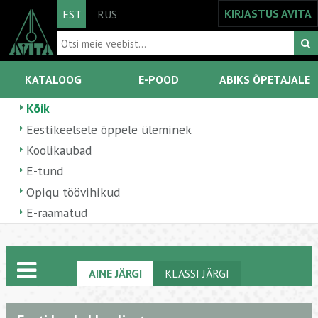
KIRJASTUS AVITA
EST
RUS
KATALOOG
E-POOD
ABIKS ÕPETAJALE
Kõik
Eestikeelsele õppele üleminek
Koolikaubad
E-tund
Opiqu töövihikud
E-raamatud
AINE JÄRGI
KLASSI JÄRGI