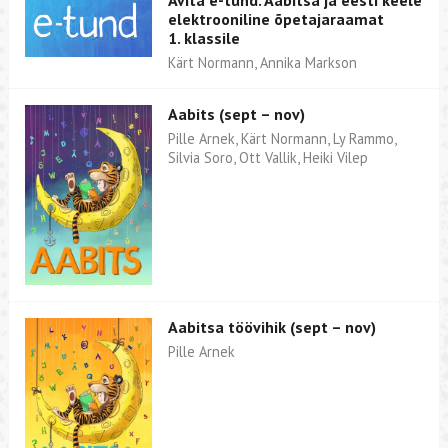
Avita e-tund. Aabitsa ja eesti keele
elektrooniline õpetajaraamat
1. klassile
Kärt Normann, Annika Markson
Aabits (sept – nov)
Pille Arnek, Kärt Normann, Ly Rammo,
Silvia Soro, Ott Vallik, Heiki Vilep
Aabitsa töövihik (sept – nov)
Pille Arnek