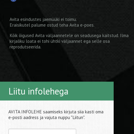
Avita esindustes jaemüüki ei toimu.
Eraisikutel palume ostud teha
Avita e-poes
.
Kõik õigused Avita väljaannetele on seadusega kaitstud. Ilma
kirjaliku loata ei tohi ühtki väljaannet ega selle osa
reprodutseerida.
Liitu infolehega
AVITA INFOLEHE saamiseks kirjuta siia kasti oma
e-posti aadress ja vajuta nuppu "Liitun".