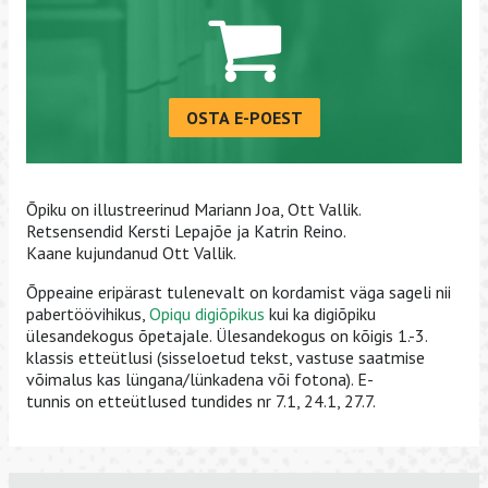
OSTA E-POEST
Õpiku on illustreerinud Mariann Joa, Ott Vallik.
Retsensendid Kersti Lepajõe ja Katrin Reino.
Kaane kujundanud Ott Vallik.
Õppeaine eripärast tulenevalt on kordamist väga sageli nii
pabertöövihikus,
Opiqu digiõpikus
kui ka digiõpiku
ülesandekogus õpetajale. Ülesandekogus on kõigis 1.-3.
klassis etteütlusi (sisseloetud tekst, vastuse saatmise
võimalus kas lüngana/lünkadena või fotona). E-
tunnis on etteütlused tundides nr 7.1, 24.1, 27.7.