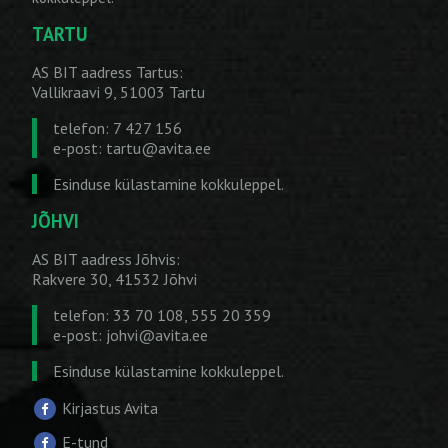
TARTU
AS BIT aadress Tartus:
Vallikraavi 9, 51003 Tartu
telefon: 7 427 156
e-post:
tartu@avita.ee
Esinduse külastamine kokkuleppel.
JÕHVI
AS BIT aadress Jõhvis:
Rakvere 30, 41532 Jõhvi
telefon: 33 70 108, 555 20 359
e-post:
johvi@avita.ee
Esinduse külastamine kokkuleppel.
Kirjastus Avita
E-tund