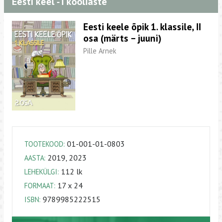
Eesti keel - I kooliaste
Eesti keele õpik 1. klassile, II
osa (märts – juuni)
Pille Arnek
01-001-01-0803
TOOTEKOOD:
2019, 2023
AASTA:
112 lk
LEHEKÜLGI:
17 x 24
FORMAAT:
9789985222515
ISBN: