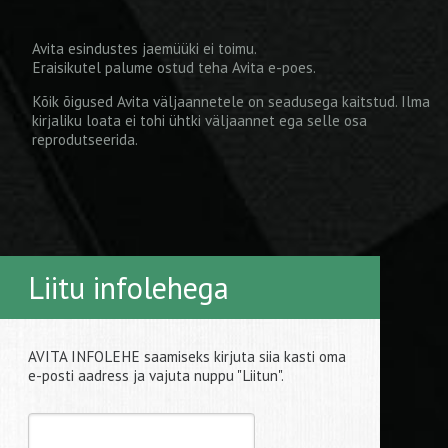
Avita esindustes jaemüüki ei toimu.
Eraisikutel palume ostud teha
Avita e-poes
.
Kõik õigused Avita väljaannetele on seadusega kaitstud. Ilma
kirjaliku loata ei tohi ühtki väljaannet ega selle osa
reprodutseerida.
Liitu infolehega
AVITA INFOLEHE saamiseks kirjuta siia kasti oma
e-posti aadress ja vajuta nuppu "Liitun".