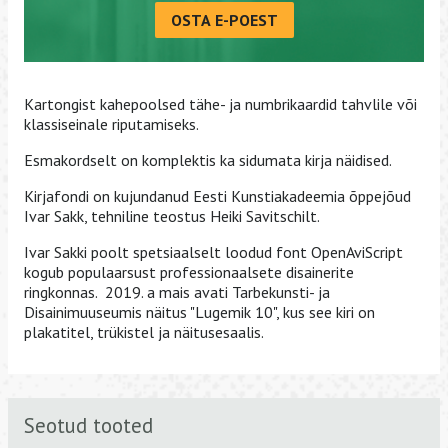
OSTA E-POEST
Kartongist kahepoolsed tähe- ja numbrikaardid tahvlile või
klassiseinale riputamiseks.
Esmakordselt on komplektis ka sidumata kirja näidised.
Kirjafondi on kujundanud Eesti Kunstiakadeemia õppejõud
Ivar Sakk, tehniline teostus Heiki Savitschilt.
Ivar Sakki poolt spetsiaalselt loodud font OpenAviScript
kogub populaarsust professionaalsete disainerite
ringkonnas. 2019. a mais avati Tarbekunsti- ja
Disainimuuseumis näitus "Lugemik 10", kus see kiri on
plakatitel, trükistel ja näitusesaalis.
Seotud tooted