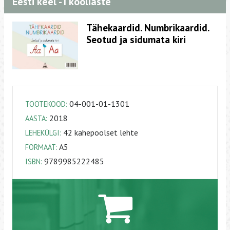
Eesti keel - I kooliaste
Tähekaardid. Numbrikaardid.
Seotud ja sidumata kiri
04-001-01-1301
TOOTEKOOD:
2018
AASTA:
42 kahepoolset lehte
LEHEKÜLGI:
A5
FORMAAT:
9789985222485
ISBN: