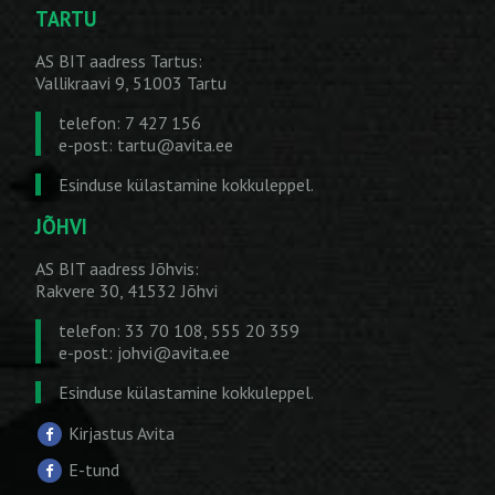
TARTU
AS BIT aadress Tartus:
Vallikraavi 9, 51003 Tartu
telefon: 7 427 156
e-post:
tartu@avita.ee
Esinduse külastamine kokkuleppel.
JÕHVI
AS BIT aadress Jõhvis:
Rakvere 30, 41532 Jõhvi
telefon: 33 70 108, 555 20 359
e-post:
johvi@avita.ee
Esinduse külastamine kokkuleppel.
Kirjastus Avita
E-tund