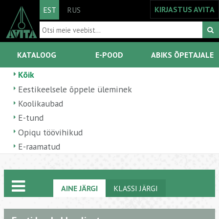
KIRJASTUS AVITA
EST
RUS
KATALOOG
E-POOD
ABIKS ÕPETAJALE
Kõik
Eestikeelsele õppele üleminek
Koolikaubad
E-tund
Opiqu töövihikud
E-raamatud
AINE JÄRGI
KLASSI JÄRGI