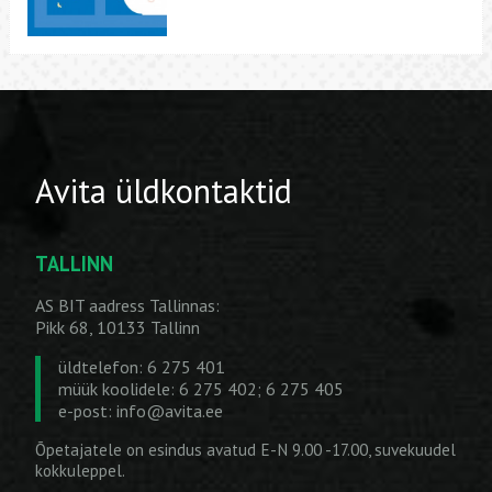
Avita üldkontaktid
TALLINN
AS BIT aadress Tallinnas:
Pikk 68, 10133 Tallinn
üldtelefon: 6 275 401
müük koolidele: 6 275 402; 6 275 405
e-post:
info@avita.ee
Õpetajatele on esindus avatud E-N 9.00 -17.00, suvekuudel
kokkuleppel.