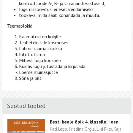
kontrolltööde A-, B- ja C-variandi vastuseid;
lugemissoovitusi enesetäiendamiseks;
töökava, mida saab kohandada ja muuta.
Teemaplokid
Raamatuid on kõigile
Teabetekstide kosmoses
Lähme raamatukokku
Infot otsima
Millest lugu koosneb
Kuidas lugu jutustada ja kirjutada
Loeme muinasjutte
Sõna ja pilt
Seotud tooted
Eesti keele õpik 4. klassile, I osa
Kati Lepp, Kristiina Orgla, Liisi Piits, Kaja