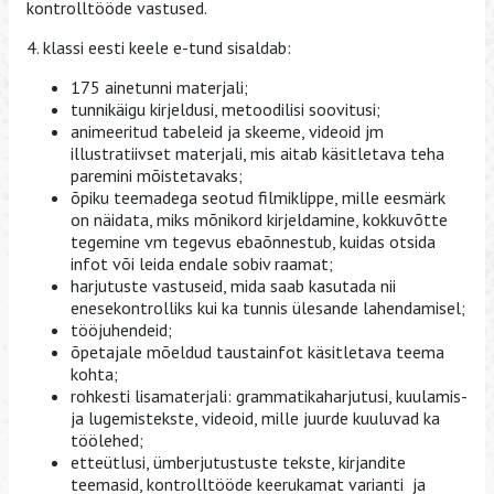
kontrolltööde vastused.
4. klassi eesti keele e-tund sisaldab:
175 ainetunni materjali;
tunnikäigu kirjeldusi, metoodilisi soovitusi;
animeeritud tabeleid ja skeeme, videoid jm
illustratiivset materjali, mis aitab käsitletava teha
paremini mõistetavaks;
õpiku teemadega seotud filmiklippe, mille eesmärk
on näidata, miks mõnikord kirjeldamine, kokkuvõtte
tegemine vm tegevus ebaõnnestub, kuidas otsida
infot või leida endale sobiv raamat;
harjutuste vastuseid, mida saab kasutada nii
enesekontrolliks kui ka tunnis ülesande lahendamisel;
tööjuhendeid;
õpetajale mõeldud taustainfot käsitletava teema
kohta;
rohkesti lisamaterjali: grammatikaharjutusi, kuulamis-
ja lugemistekste, videoid, mille juurde kuuluvad ka
töölehed;
etteütlusi, ümberjutustuste tekste, kirjandite
teemasid, kontrolltööde keerukamat varianti ja