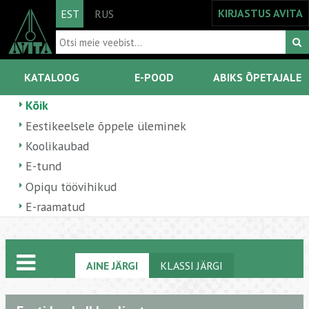
KIRJASTUS AVITA
EST
RUS
KATALOOG
E-POOD
ABIKS ÕPETAJALE
Kõik
Eestikeelsele õppele üleminek
Koolikaubad
E-tund
Opiqu töövihikud
E-raamatud
AINE JÄRGI
KLASSI JÄRGI