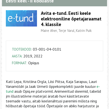
Eesti keel - II kooliaste
Avita e-tund. Eesti keele
elektrooniline õpetajaraamat
4. klassile
Maire Aher, Terje Varul, Katrin Puik
03-001-04-0101
TOOTEKOOD:
2019, 2022
AASTA:
Opiqus
FORMAAT:
Kati Lepa, Kristiina Orgla, Liisi Piitsa, Kaja Sarapuu, Lauri
Vanamöldri ja Jaak Urmeti õppekomplekti juurde kuuluv
e-
tund
asub Opiq.ee platvormil. Animeeritud skeemid, tabelid
jm illustratiivne materjal äratab huvi käsitletavate
teemade vastu, aitab keelenähtusi paremini mõista ning
hõlbustab õpetaja tööd. Õpetajale on abiks harjutuste ja