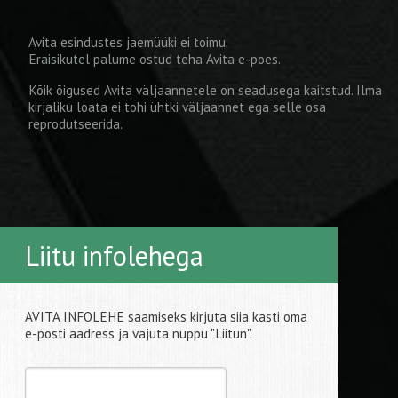
Avita esindustes jaemüüki ei toimu.
Eraisikutel palume ostud teha
Avita e-poes
.
Kõik õigused Avita väljaannetele on seadusega kaitstud. Ilma
kirjaliku loata ei tohi ühtki väljaannet ega selle osa
reprodutseerida.
Liitu infolehega
AVITA INFOLEHE saamiseks kirjuta siia kasti oma
e-posti aadress ja vajuta nuppu "Liitun".