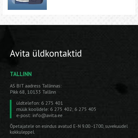
Avita üldkontaktid
TALLINN
AS BIT aadress Tallinnas:
Pikk 68, 10133 Tallinn
üldtelefon: 6 275 401
müük koolidele: 6 275 402; 6 275 405
e-post:
info@avita.ee
Õpetajatele on esindus avatud E-N 9.00 -17.00, suvekuudel
kokkuleppel.