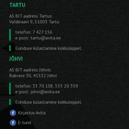
TARTU
AS BIT aadress Tartus:
Vallikraavi 9, 51003 Tartu
telefon: 7 427 156
e-post:
tartu@avita.ee
Esinduse külastamine kokkuleppel.
JÕHVI
AS BIT aadress Jõhvis:
Rakvere 30, 41532 Jõhvi
telefon: 33 70 108, 555 20 359
e-post:
johvi@avita.ee
Esinduse külastamine kokkuleppel.
Kirjastus Avita
E-tund