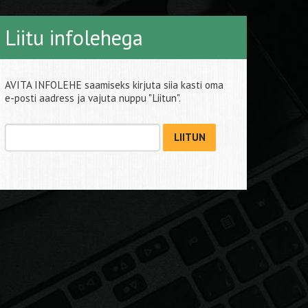
Liitu infolehega
AVITA INFOLEHE saamiseks kirjuta siia kasti oma
e-posti aadress ja vajuta nuppu "Liitun".
LIITUN