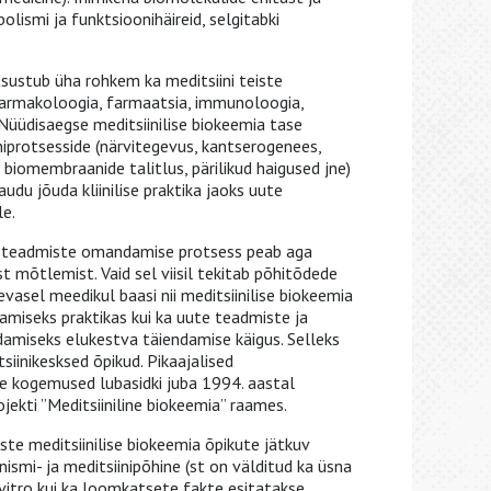
lismi ja funktsioonihäireid, selgitabki
tsustub üha rohkem ka meditsiini teiste
farmakoloogia, farmaatsia, immunoloogia,
 Nüüdisaegse meditsiinilise biokeemia tase
iprotsesside (närvitegevus, kantserogenees,
iomembraanide talitlus, pärilikud haigused jne)
udu jõuda kliinilise praktika jaoks uute
e.
aasteadmiste omandamise protsess peab aga
st mõtlemist. Vaid sel viisil tekitab põhitõdede
sel meedikul baasi nii meditsiinilise biokeemia
amiseks praktikas kui ka uute teadmiste ja
miseks elukestva täiendamise käigus. Selleks
siinikesksed õpikud. Pikaajalised
 kogemused lubasidki juba 1994. aastal
jekti ”Meditsiiniline biokeemia” raames.
te meditsiinilise biokeemia õpikute jätkuv
ismi- ja meditsiinipõhine (st on välditud ka üsna
in vitro kui ka loomkatsete fakte esitatakse