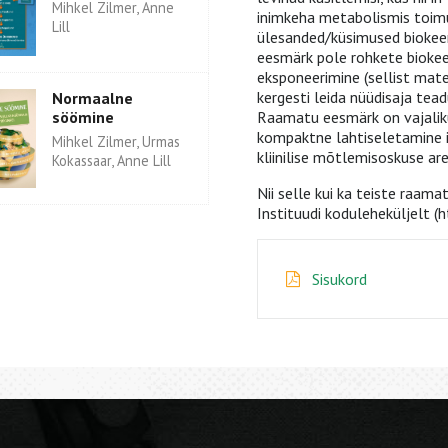
Mihkel Zilmer, Anne
inimkeha metabolismis toimu
Lill
ülesanded/küsimused biokeem
eesmärk pole rohkete biokeem
eksponeerimine (sellist mate
kergesti leida nüüdisaja tea
Normaalne
Raamatu eesmärk on vajaliku
söömine
kompaktne lahtiseletamine i
Mihkel Zilmer, Urmas
kliinilise mõtlemisoskuse ar
Kokassaar, Anne Lill
Nii selle kui ka teiste raam
Instituudi koduleheküljelt (
Sisukord