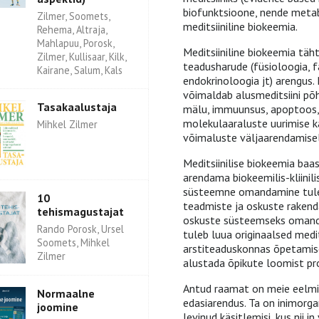
biofunktsioone, nende metabo
Zilmer, Soomets,
meditsiiniline biokeemia.
Rehema, Altraja,
Mahlapuu, Porosk,
Meditsiiniline biokeemia täh
Zilmer, Kullisaar, Kilk,
teadusharude (füsioloogia, 
Kairane, Salum, Kals
endokrinoloogia jt) arengus.
võimaldab alusmeditsiini põh
Tasakaalustaja
mälu, immuunsus, apoptoos, b
molekulaaraluste uurimise ka
Mihkel Zilmer
võimaluste väljaarendamisel
Meditsiinilise biokeemia b
arendama biokeemilis-kliinili
süsteemne omandamine tuleva
10
teadmiste ja oskuste rakend
tehismagustajat
oskuste süsteemseks omanda
Rando Porosk, Ursel
tuleb luua originaalsed medit
Soomets, Mihkel
arstiteaduskonnas õpetamise
Zilmer
alustada õpikute loomist pro
Antud raamat on meie eelmis
Normaalne
edasiarendus. Ta on inimorgan
joomine
levinud käsitlemisi, kus nii 