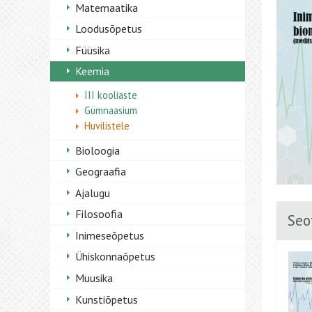
Matemaatika
Loodusõpetus
Füüsika
Keemia
III kooliaste
Gümnaasium
Huvilistele
Bioloogia
Geograafia
Ajalugu
Filosoofia
Seo
Inimeseõpetus
Ühiskonnaõpetus
Muusika
Kunstiõpetus