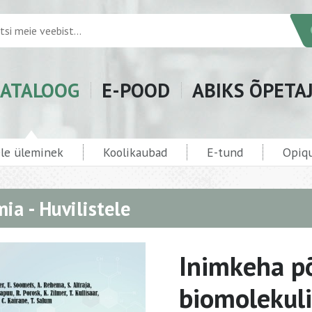
ATALOOG
E-POOD
ABIKS ÕPETA
ele üleminek
Koolikaubad
E-tund
Opiqu
ia - Huvilistele
Inimkeha põ
biomolekulid