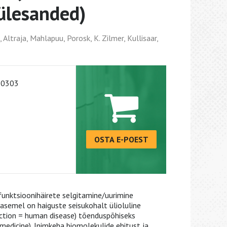
ülesanded)
Altraja, Mahlapuu, Porosk, K. Zilmer, Kullisaar,
-0303
OSTA E-POEST
 funktsioonihäirete selgitamine/uurimine
asemel on haiguste seisukohalt ülioluline
ction = human disease) tõenduspõhiseks
 medicine). Inimkeha biomolekulide ehitust ja