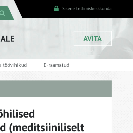
Sisene tellimiskeskkonda
JALE
AVITA
 töövihikud
E-raamatud
hilised
 (meditsiiniliselt