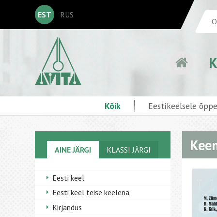
EST
RUS
K
Kõik
Eestikeelsele õpp
Keem
AINE JÄRGI
KLASSI JÄRGI
Eesti keel
Eesti keel teise keelena
Kirjandus