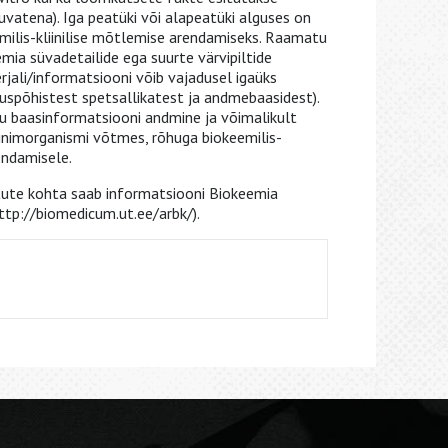
vatena). Iga peatüki või alapeatüki alguses on
ilis-kliinilise mõtlemise arendamiseks. Raamatu
ia süvadetailide ega suurte värvipiltide
rjali/informatsiooni võib vajadusel igaüks
duspõhistest spetsallikatest ja andmebaasidest).
 baasinformatsiooni andmine ja võimalikult
nimorganismi võtmes, rõhuga biokeemilis-
endamisele.
atute kohta saab informatsiooni Biokeemia
http://biomedicum.ut.ee/arbk/).