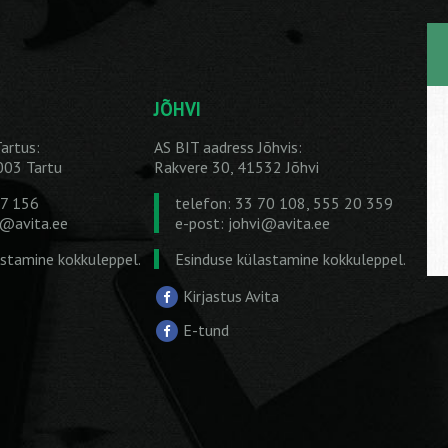
JÕHVI
artus:
AS BIT aadress Jõhvis:
1003 Tartu
Rakvere 30, 41532 Jõhvi
27 156
telefon: 33 70 108, 555 20 359
u@avita.ee
e-post:
johvi@avita.ee
astamine kokkuleppel.
Esinduse külastamine kokkuleppel.
Kirjastus Avita
E-tund