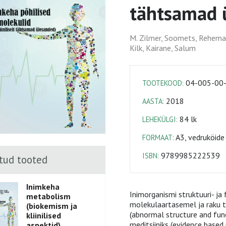
tähtsamad 
M. Zilmer, Soomets, Rehema, 
Kilk, Kairane, Salum
04-005-00
TOOTEKOOD:
2018
AASTA:
84 lk
LEHEKÜLGI:
A3, vedruköide
FORMAAT:
9789985222539
ISBN:
tud tooted
Inimkeha
Inimorganismi struktuuri- ja
metabolism
molekulaartasemel ja raku t
(biokemism ja
(abnormal structure and fun
kliinilised
meditsiiniks (evidence based
aspektid)