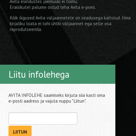
Avita esindustes jaemüüki ei toimu.
Eraisikutel palume ostud teha
Avita e-poes
.
Kõik õigused Avita väljaannetele on seadusega kaitstud. Ilma
kirjaliku loata ei tohi ühtki väljaannet ega selle osa
reprodutseerida.
Liitu infolehega
AVITA INFOLEHE saamiseks kirjuta siia kasti oma
e-posti aadress ja vajuta nuppu "Liitun".
LIITUN