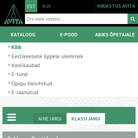
KIRJASTUS AVITA
EST
RUS
KATALOOG
E-POOD
ABIKS ÕPETAJALE
Kõik
Eestikeelsele õppele üleminek
Koolikaubad
E-tund
Opiqu töövihikud
E-raamatud
AINE JÄRGI
KLASSI JÄRGI