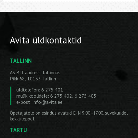
Avita üldkontaktid
TALLINN
AS BIT aadress Tallinnas:
Pikk 68, 10133 Tallinn
üldtelefon: 6 275 401
müük koolidele: 6 275 402; 6 275 405
e-post:
info@avita.ee
Õpetajatele on esindus avatud E-N 9.00 -17.00, suvekuudel
kokkuleppel.
TARTU