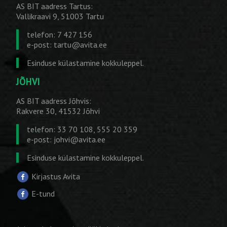
AS BIT aadress Tartus:
Vallikraavi 9, 51003 Tartu
telefon: 7 427 156
e-post:
tartu@avita.ee
Esinduse külastamine kokkuleppel.
JÕHVI
AS BIT aadress Jõhvis:
Rakvere 30, 41532 Jõhvi
telefon: 33 70 108, 555 20 359
e-post:
johvi@avita.ee
Esinduse külastamine kokkuleppel.
Kirjastus Avita
E-tund