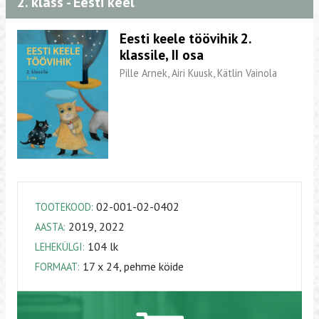
2. klass - Eesti keel
Eesti keele töövihik 2.
klassile, II osa
Pille Arnek, Airi Kuusk, Kätlin Vainola
02-001-02-0402
TOOTEKOOD:
2019, 2022
AASTA:
104 lk
LEHEKÜLGI:
17 x 24, pehme köide
FORMAAT: