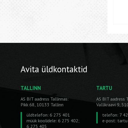
Avita üldkontaktid
TALLINN
TARTU
AS BIT aadress Tallinnas:
AS BIT aadress T
Pikk 68, 10133 Tallinn
Vallikraavi 9, 5
üldtelefon: 6 275 401
telefon: 7 4
müük koolidele: 6 275 402;
e-post:
tart
6 275 405