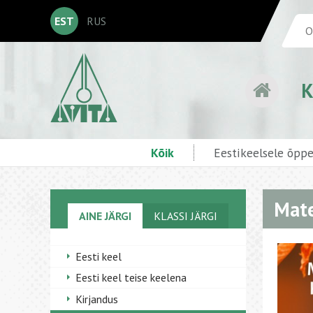
EST
RUS
K
Kõik
Eestikeelsele õpp
Mate
AINE JÄRGI
KLASSI JÄRGI
Eesti keel
Eesti keel teise keelena
Kirjandus