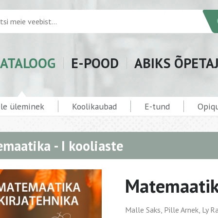
ATALOOG
E-POOD
ABIKS ÕPETA
ele üleminek
Koolikaubad
E-tund
Opiqu
maatika - I kooliaste
Matemaatika
Malle Saks, Pille Arnek, Ly 