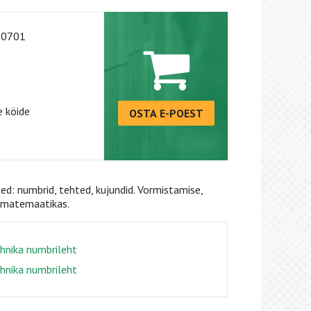
-0701
 köide
OSTA E-POEST
ed: numbrid, tehted, kujundid. Vormistamise,
s matemaatikas.
hnika numbrileht
hnika numbrileht