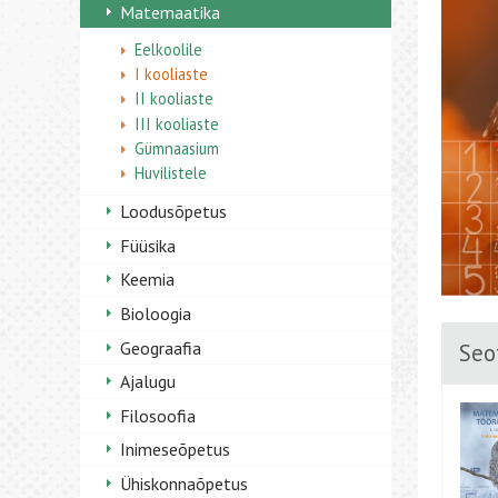
Matemaatika
Eelkoolile
I kooliaste
II kooliaste
III kooliaste
Gümnaasium
Huvilistele
Loodusõpetus
Füüsika
Keemia
Bioloogia
Geograafia
Seo
Ajalugu
Filosoofia
Inimeseõpetus
Ühiskonnaõpetus