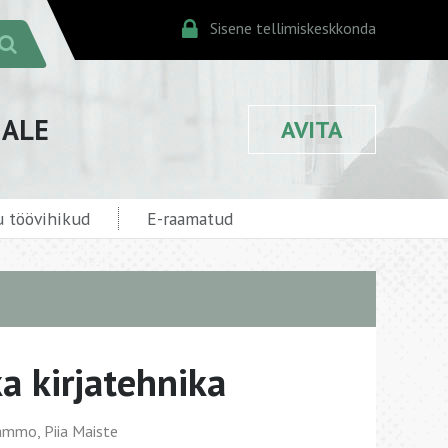
Sisene tellimiskeskkonda
JALE
AVITA
 töövihikud
E-raamatud
 kirjatehnika
Rammo, Piia Maiste