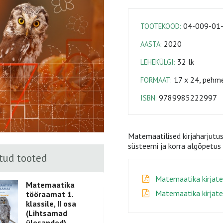
04-009-01
TOOTEKOOD:
2020
AASTA:
32 lk
LEHEKÜLGI:
17 x 24, pehme
FORMAAT:
9789985222997
ISBN:
Matemaatilised kirjaharjutus
süsteemi ja korra algõpetu
tud tooted
Matemaatika kirjate
Matemaatika
Matemaatika kirjate
tööraamat 1.
klassile, II osa
(Lihtsamad
ülesanded)