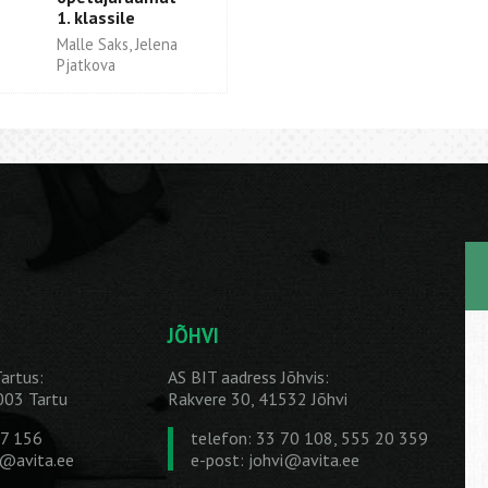
1. klassile
Malle Saks, Jelena
Pjatkova
JÕHVI
artus:
AS BIT aadress Jõhvis:
1003 Tartu
Rakvere 30, 41532 Jõhvi
27 156
telefon: 33 70 108, 555 20 359
u@avita.ee
e-post:
johvi@avita.ee