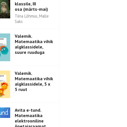
klassile, III
osa (märts-mai)
Tiina Lõhmus, Malle
Saks
Valemik.
Matemaatika vihik
algklassidele,
suure ruuduga
Valemik.
Matemaatika vihik
algklassidele, 5 x
5 ruut
Avita e-tund.
Matemaatika
elektrooniline
õpetajaraamat