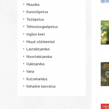
Muusika
Kunstiõpetus
Tööõpetus
Tehnoloogiaõpetus
Inglise keel
Muud võõrkeeled
Lastekirjandus
Noortekirjandus
Ilukirjandus
Varia
Kutseharidus
Kehaline kasvatus