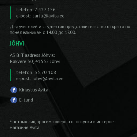
telefon: 7 427 156
e-post:
tartu@avita.ee
Для учителей и студентов представительство открыто по
понедельникам с 14.00 до 17.00.
JÕHVI
AS BIT aadress Jõhvis:
Rakvere 30, 41532 Jõhvi
telefon: 33 70 108
e-post:
johvi@avita.ee
Kirjastus Avita
E-tund
Частных лиц просим совершать покупки
в интернет-
магазине Avita
.