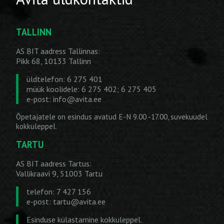
TALLINN
AS BIT aadress Tallinnas:
Pikk 68, 10133 Tallinn
üldtelefon: 6 275 401
müük koolidele: 6 275 402; 6 275 405
e-post:
info@avita.ee
Õpetajatele on esindus avatud E-N 9.00 -17.00, suvekuudel
kokkuleppel.
TARTU
AS BIT aadress Tartus:
Vallikraavi 9, 51003 Tartu
telefon: 7 427 156
e-post:
tartu@avita.ee
Esinduse külastamine kokkuleppel.