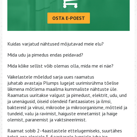
OSTA E-POEST
Kuidas varjatud nähtused mõjutavad meie elu?
Mida udu ja pimedus endas peidavad?
Mida kõike sellist võib olemas olla, mida me ei näe?
Väikelastele mõeldud sarja uues raamatus
juhatab avastaja Plumps lugejat uurimisrühma tõelise
liikmena mõtlema maailma kummaliste nähtuste üle.
Raamatus uuritakse valgust ja pimedust, elektrit, udu, und
ja unenägusid, öiseid olendeid fantaasiates ja ilmsi,
baktereid ja viirusi, mikroobe ja mikroorganisme, mõtteid ja
tundeid, valu ja ravimist, haiguste ennetamist ja haige
olemist, paranemist ja vaktsineerimist.
Raamat sobib 2-4aastastele ettelugemiseks, suurtähes
tekst aga algajale 5-6aastasele lugejale juba ise