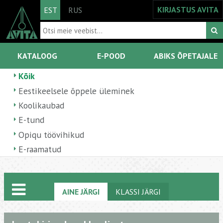
KIRJASTUS AVITA
EST
RUS
KATALOOG
E-POOD
ABIKS ÕPETAJALE
Kõik
Eestikeelsele õppele üleminek
Koolikaubad
E-tund
Opiqu töövihikud
E-raamatud
AINE JÄRGI
KLASSI JÄRGI