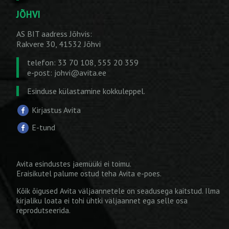
JÕHVI
AS BIT aadress Jõhvis:
Rakvere 30, 41532 Jõhvi
telefon: 33 70 108, 555 20 359
e-post:
johvi@avita.ee
Esinduse külastamine kokkuleppel.
Kirjastus Avita
E-tund
Avita esindustes jaemüüki ei toimu.
Eraisikutel palume ostud teha
Avita e-poes
.
Kõik õigused Avita väljaannetele on seadusega kaitstud. Ilma
kirjaliku loata ei tohi ühtki väljaannet ega selle osa
reprodutseerida.