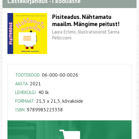
Lastekirjandus - I kooliaste
Pisiteadus. Nähtamatu
maailm. Mängime peitust!
Laura Ertimo, illustratsioonid Sanna
Pelliccioni
06-000-00-0026
TOOTEKOOD:
2021
AASTA:
40 lk
LEHEKÜLGI:
21,5 x 21,5, kõvaköide
FORMAAT:
9789985223338
ISBN: