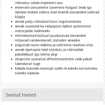
võimalus valida inspireeriv sisu
erinevate ülesannete tasemete hulgast leiab iga
õpilane endale sobiva, kuid enamik ülesandeid sobivad
kõigile
annab palju võimalusi koos tegutsemiseks
annab suuniseid ka väljaspool õpikut autentsete
materjalide leidmiseks
mitmekesised kultuuri puudutavad ülesanded
mõjuvad värskendavalt ületades ainepiire
julgustab noori rääkima ja suhtlema reaalses elus
annab õpetajale häid tööriistu ja võimaldab
paindlikkust iga rühma järgi
allapoole suunatud diferentseerimise valik pakub
täiendavat tuge
kõikide klasside materjal sobib nii kaheks kui kolmeks
tunniks nädalas
Seotud tooted