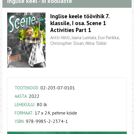
Inglise keel - III kooliaste
Inglise keele töövihik 7.
klassile, I osa. Scene 1
Activities Part 1
Antti Hiitti, Jaana Lumiala, Essi Parikka,
Christopher Sloan, Niina Tolkki
02-203-07-0101
TOOTEKOOD:
2022
AASTA:
80 lk
LEHEKÜLGI:
17 x 24, pehme köide
FORMAAT:
978-9985-2-2374-1
ISBN: