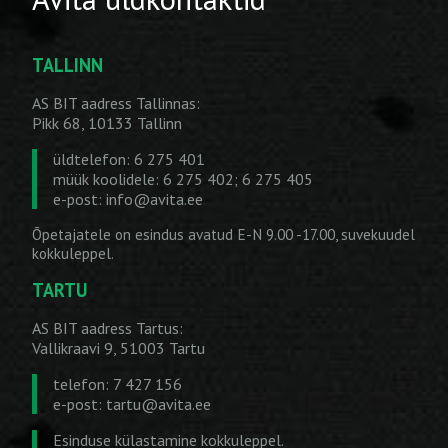
TALLINN
AS BIT aadress Tallinnas:
Pikk 68, 10133 Tallinn
üldtelefon: 6 275 401
müük koolidele: 6 275 402; 6 275 405
e-post:
info@avita.ee
Õpetajatele on esindus avatud E-N 9.00 -17.00, suvekuudel
kokkuleppel.
TARTU
AS BIT aadress Tartus:
Vallikraavi 9, 51003 Tartu
telefon: 7 427 156
e-post:
tartu@avita.ee
Esinduse külastamine kokkuleppel.