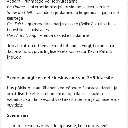
Action!
– rühmatöö või loovülesanne
Go Online
– internetimaterjali otsimine ja kasutamine
Show and Tell
– asjade kirjeldamine ja kogemuste jagamine
teistega.
Get This!
– grammatikat harjutatakse (õpikus) suuliselt ja
töövihikus kinnistades
How Am I Doing?
–
enda oskuste hindamine
Töövihikut on retsenseerinud Johannes Vergi, toimetanud
Tatjana Solovjova. Inglise keele korrektor Kevin Patrick
Molloy.
Scene on inglise keele keskastme sari 7.–9. klassile
Uus põhikooli sari läheneb keeleõppele fantaasiarikkalt ja
praktiliselt. Selle järgi on lihtne õppida, sest pakub
vabadust valida teekond vastavalt õpetaja ja õpilase enda
huvidele.
Scene sari
keskendub aktiivsele õpilasele, keda motiveerib