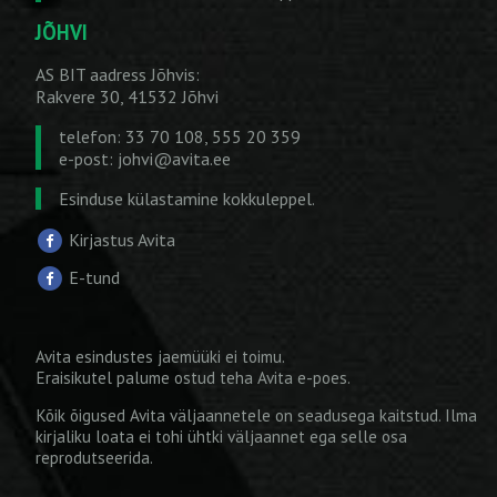
JÕHVI
AS BIT aadress Jõhvis:
Rakvere 30, 41532 Jõhvi
telefon: 33 70 108, 555 20 359
e-post:
johvi@avita.ee
Esinduse külastamine kokkuleppel.
Kirjastus Avita
E-tund
Avita esindustes jaemüüki ei toimu.
Eraisikutel palume ostud teha
Avita e-poes
.
Kõik õigused Avita väljaannetele on seadusega kaitstud. Ilma
kirjaliku loata ei tohi ühtki väljaannet ega selle osa
reprodutseerida.