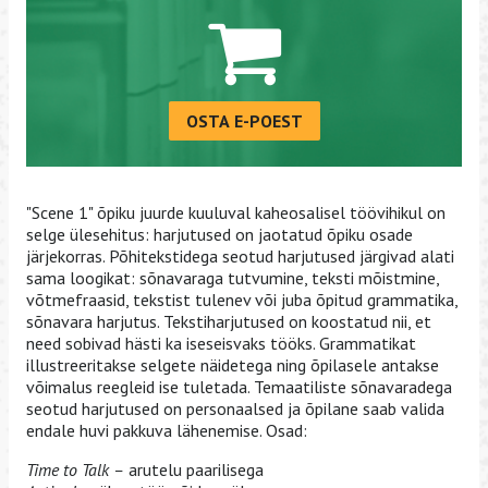
OSTA E-POEST
"Scene 1" õpiku juurde kuuluval kaheosalisel töövihikul on
selge ülesehitus: harjutused on jaotatud õpiku osade
järjekorras. Põhitekstidega seotud harjutused järgivad alati
sama loogikat: sõnavaraga tutvumine, teksti mõistmine,
võtmefraasid, tekstist tulenev või juba õpitud grammatika,
sõnavara harjutus. Tekstiharjutused on koostatud nii, et
need sobivad hästi ka iseseisvaks tööks. Grammatikat
illustreeritakse selgete näidetega ning õpilasele antakse
võimalus reegleid ise tuletada. Temaatiliste sõnavaradega
seotud harjutused on personaalsed ja õpilane saab valida
endale huvi pakkuva lähenemise. Osad:
Time to Talk –
arutelu paarilisega