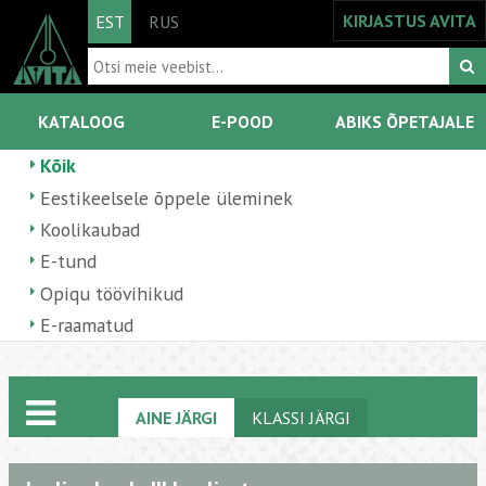
KIRJASTUS AVITA
EST
RUS
KATALOOG
E-POOD
ABIKS ÕPETAJALE
Kõik
Eestikeelsele õppele üleminek
Koolikaubad
E-tund
Opiqu töövihikud
E-raamatud
AINE JÄRGI
KLASSI JÄRGI