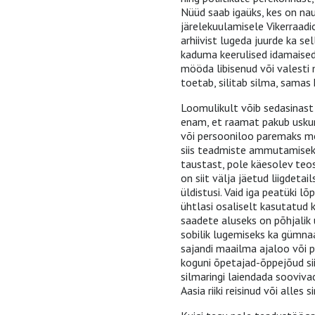
Nüüd saab igaüks, kes on nau
järelekuulamisele Vikerraadi
arhiivist lugeda juurde ka s
kaduma keerulised idamaised
mööda libisenud või valesti 
toetab, silitab silma, samas
Loomulikult võib sedasinast
enam, et raamat pakub usku
või persooniloo paremaks mõi
siis teadmiste ammutamisek
taustast, pole käesolev teos
on siit välja jäetud liigdetai
üldistusi. Vaid iga peatüki l
ühtlasi osaliselt kasutatud k
saadete aluseks on põhjalik 
sobilik lugemiseks ka gümnaa
sajandi maailma ajaloo või p
koguni õpetajad-õppejõud sii
silmaringi laiendada sooviva
Aasia riiki reisinud või alles s