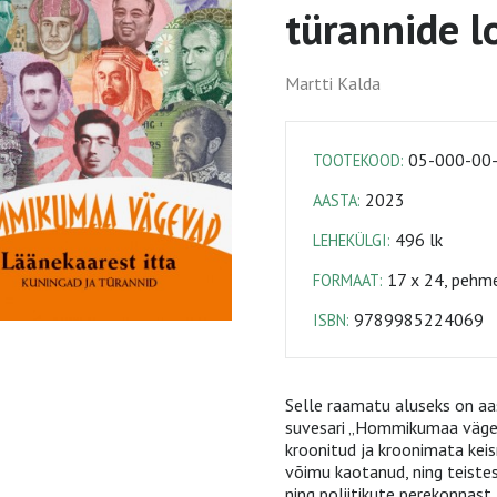
türannide l
Martti Kalda
05-000-00
TOOTEKOOD:
2023
AASTA:
496 lk
LEHEKÜLGI:
17 x 24, pehme
FORMAAT:
9789985224069
ISBN:
Selle raamatu aluseks on aa
suvesari „Hommikumaa vägev
kroonitud ja kroonimata keisr
võimu kaotanud, ning teistes
ning poliitikute perekonnast