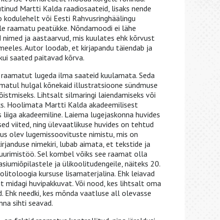
tinud Martti Kalda raadiosaateid, lisaks nende
o kodulehelt või Eesti Rahvusringhäälingu
elle raamatu peatükke. Nõndamoodi ei lähe
 nimed ja aastaarvud, mis kuulates ehk kõrvust
meeles. Autor loodab, et kirjapandu täiendab ja
 kui saated paitavad kõrva.
 raamatut lugeda ilma saateid kuulamata. Seda
matul hulgal kõnekaid illustratsioone sündmuse
stmiseks. Lihtsalt silmaringi laiendamiseks või
s. Hoolimata Martti Kalda akadeemilisest
 liiga akadeemiline. Laiema lugejaskonna huvides
lsed viited, ning ülevaatlikuse huvides on tehtud
õpus olev lugemissoovituste nimistu, mis on
irjanduse nimekiri, lubab aimata, et tekstide ja
uurimistöö. Sel kombel võiks see raamat olla
siumiõpilastele ja ülikoolitudengeile, näiteks 20.
olitoloogia kursuse lisamaterjalina. Ehk leiavad
t midagi huvipakkuvat. Või nood, kes lihtsalt oma
d. Ehk needki, kes mõnda vaatluse all olevasse
inna sihti seavad.