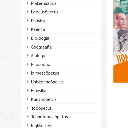
Matemaatika
Loodusõpetus
Füüsika
Keemia
Bioloogia
Geograafia
Ajalugu
Filosoofia
Inimeseõpetus
Ühiskonnaõpetus
Muusika
Kunstiõpetus
Tööõpetus
Tehnoloogiaõpetus
Inglise keel