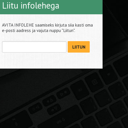
Liitu infolehega
AVITA INFOLEHE saamiseks kirjuta siia kasti oma
e-posti aadress ja vajuta nuppu "Liitun".
LIITUN