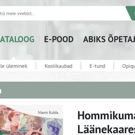
ATALOOG
E-POOD
ABIKS ÕPETA
ele üleminek
Koolikaubad
E-tund
Opiqu
a
Hommikuma
Läänekaares