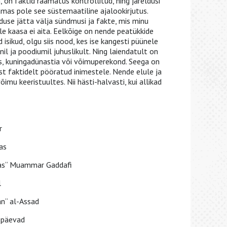
 on faktid raamatus kontrollitud, ning järeldusi
amas pole see süstemaatiline ajalookirjutus.
use jätta välja sündmusi ja fakte, mis minu
e kaasa ei aita. Eelkõige on nende peatükkide
isikud, olgu siis nood, kes ise kangesti püünele
nil ja poodiumil juhuslikult. Ning laiendatult on
, kuningadünastia või võimuperekond. Seega on
t faktidelt pööratud inimestele. Nende elule ja
mu keeristuultes. Nii hästi-halvasti, kui allikad
r
as
ias“ Muammar Gaddafi
l
an“ al-Assad
d päevad