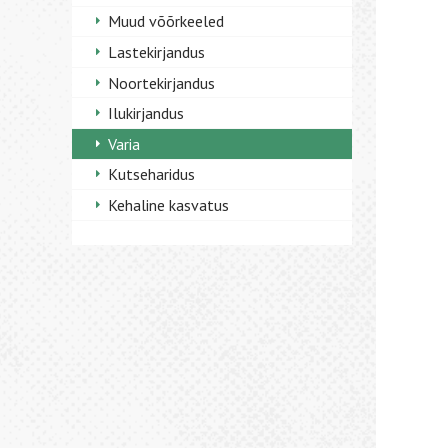
Muud võõrkeeled
Lastekirjandus
Noortekirjandus
Ilukirjandus
Varia
Kutseharidus
Kehaline kasvatus