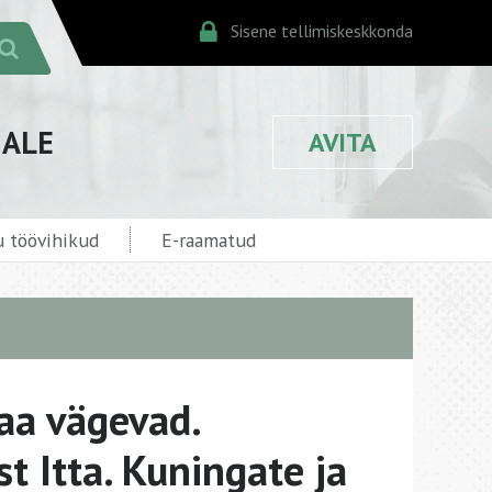
Sisene tellimiskeskkonda
JALE
AVITA
 töövihikud
E-raamatud
a vägevad.
t Itta. Kuningate ja