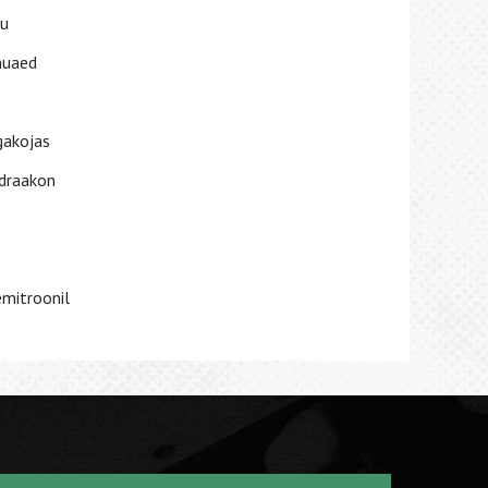
ku
rnuaed
gakojas
 draakon
emitroonil