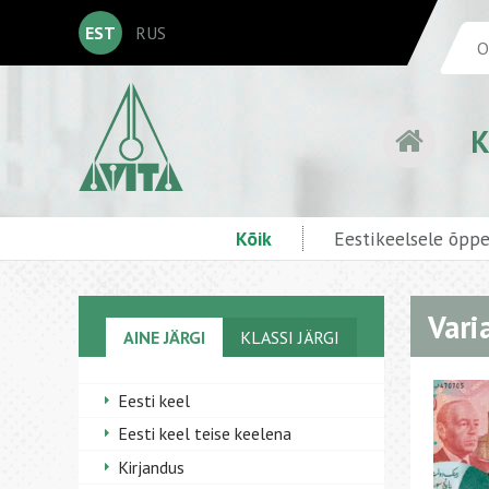
EST
RUS
K
Kõik
Eestikeelsele õpp
Vari
AINE JÄRGI
KLASSI JÄRGI
Eesti keel
Eesti keel teise keelena
Kirjandus