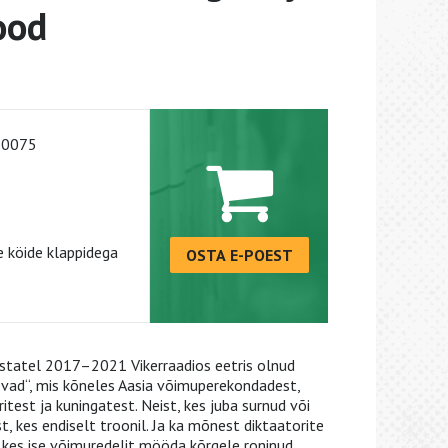
ood
-0075
 köide klappidega
OSTA E-POEST
statel 2017–2021 Vikerraadios eetris olnud
ad“, mis kõneles Aasia võimuperekondadest,
itest ja kuningatest. Neist, kes juba surnud või
t, kes endiselt troonil. Ja ka mõnest diktaatorite
, kes ise võimuredelit mööda kõrgele roninud.