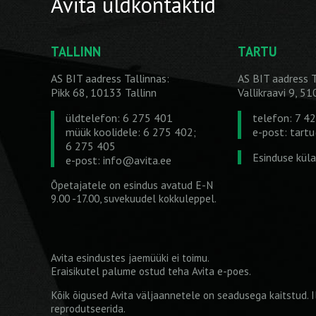
Avita üldkontaktid
TALLINN
TARTU
AS BIT aadress Tallinnas:
AS BIT aadress T
Pikk 68, 10133 Tallinn
Vallikraavi 9, 5
üldtelefon: 6 275 401
telefon: 7 4
müük koolidele: 6 275 402;
e-post:
tart
6 275 405
Esinduse kül
e-post:
info@avita.ee
Õpetajatele on esindus avatud E-N
9.00 -17.00, suvekuudel kokkuleppel.
Avita esindustes jaemüüki ei toimu.
Eraisikutel palume ostud teha
Avita e-poes
.
Kõik õigused Avita väljaannetele on seadusega kaitstud. Il
reprodutseerida.