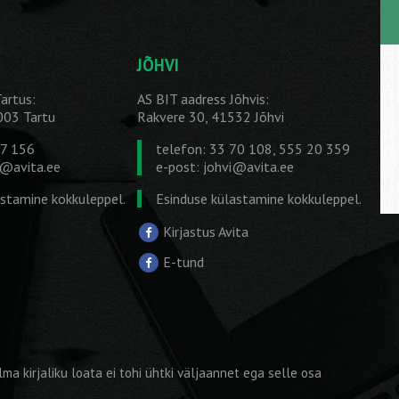
JÕHVI
artus:
AS BIT aadress Jõhvis:
1003 Tartu
Rakvere 30, 41532 Jõhvi
27 156
telefon: 33 70 108, 555 20 359
u@avita.ee
e-post:
johvi@avita.ee
astamine kokkuleppel.
Esinduse külastamine kokkuleppel.
Kirjastus Avita
E-tund
ma kirjaliku loata ei tohi ühtki väljaannet ega selle osa