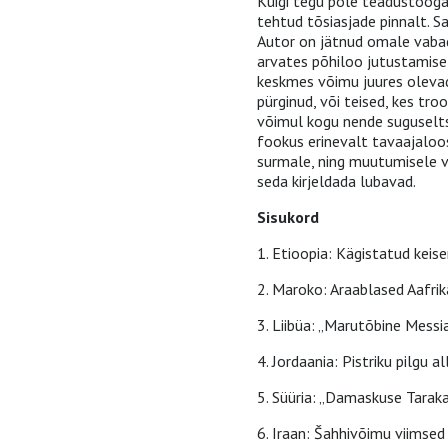
Kuigi tegu pole teadustööga,
tehtud tõsiasjade pinnalt. S
Autor on jätnud omale vabad
arvates põhiloo jutustamisel
keskmes võimu juures olevad 
pürginud, või teised, kes troo
võimul kogu nende suguselts
fookus erinevalt tavaajaloos
surmale, ning muutumisele või
seda kirjeldada lubavad.
Sisukord
1. Etioopia: Kägistatud keise
2. Maroko: Araablased Aafrik
3. Liibüa: „Marutõbine Mess
4. Jordaania: Pistriku pilgu al
5. Süüria: „Damaskuse Tarak
6. Iraan: Šahhivõimu viimse