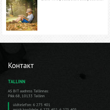
Контакт
TALLINN
AS BIT aadress Tallinnas:
Pikk 68, 10133 Tallinn
üldtelefon: 6 275 401
müük koolidele: 6 275 402; 6 275 405