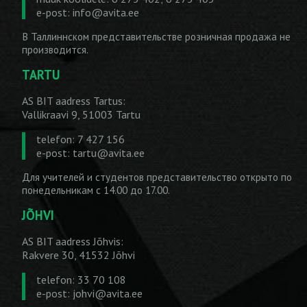
e-post:
info@avita.ee
В Таллиннском представительстве розничная продажа не
производится.
TARTU
AS BIT aadress Tartus:
Vallikraavi 9, 51003 Tartu
telefon: 7 427 156
e-post:
tartu@avita.ee
Для учителей и студентов представительство открыто по
понедельникам с 14.00 до 17.00.
JÕHVI
AS BIT aadress Jõhvis:
Rakvere 30, 41532 Jõhvi
telefon: 33 70 108
e-post:
johvi@avita.ee