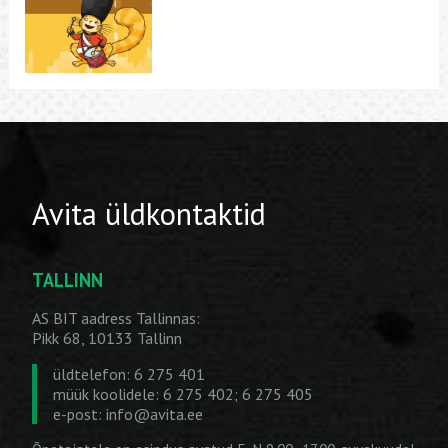
Avita üldkontaktid
TALLINN
AS BIT aadress Tallinnas:
Pikk 68, 10133 Tallinn
üldtelefon: 6 275 401
müük koolidele: 6 275 402; 6 275 405
e-post:
info@avita.ee