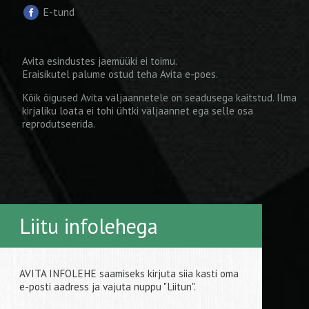
E-tund
Avita esindustes jaemüüki ei toimu.
Eraisikutel palume ostud teha
Avita e-poes
.
Kõik õigused Avita väljaannetele on seadusega kaitstud. Ilma
kirjaliku loata ei tohi ühtki väljaannet ega selle osa
reprodutseerida.
Liitu infolehega
AVITA INFOLEHE saamiseks kirjuta siia kasti oma
e-posti aadress ja vajuta nuppu "Liitun".