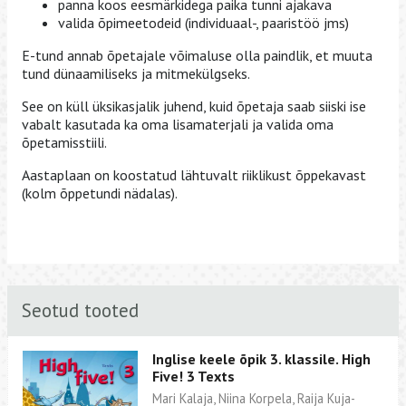
panna koos eesmärkidega paika tunni ajakava
valida õpimeetodeid (individuaal-, paaristöö jms)
E-tund annab õpetajale võimaluse olla paindlik, et muuta
tund dünaamiliseks ja mitmekülgseks.
See on küll üksikasjalik juhend, kuid õpetaja saab siiski ise
vabalt kasutada ka oma lisamaterjali ja valida oma
õpetamisstiili.
Aastaplaan on koostatud lähtuvalt riiklikust õppekavast
(kolm õppetundi nädalas).
Seotud tooted
Inglise keele õpik 3. klassile. High
Five! 3 Texts
Mari Kalaja, Niina Korpela, Raija Kuja-