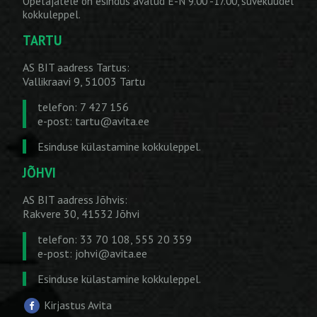
Õpetajatele on esindus avatud E-N 9.00 -17.00, suvekuudel
kokkuleppel.
TARTU
AS BIT aadress Tartus:
Vallikraavi 9, 51003 Tartu
telefon: 7 427 156
e-post:
tartu@avita.ee
Esinduse külastamine kokkuleppel.
JÕHVI
AS BIT aadress Jõhvis:
Rakvere 30, 41532 Jõhvi
telefon: 33 70 108, 555 20 359
e-post:
johvi@avita.ee
Esinduse külastamine kokkuleppel.
Kirjastus Avita