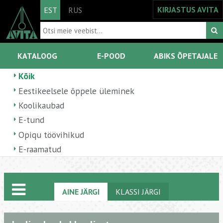
KIRJASTUS AVITA
EST
RUS
KATALOOG
E-POOD
ABIKS ÕPETAJALE
Kõik
Eestikeelsele õppele üleminek
Koolikaubad
E-tund
Opiqu töövihikud
E-raamatud
AINE JÄRGI
KLASSI JÄRGI