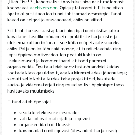
„High Five! 3“, kaheosalist töövihikut ning neist mõlemast
koosnevat
veebiversiooni
Opiqu platvormilt. E-tund aitab
õpetajal püstitada iga tunni tähtsamad eesmärgid. Tunni
kavad on selged ja arusaadavad, abiks on viited.
Siit leiab kursuse aastaplaani ning iga tunni üksikasjaliku
kava koos kasulike nõuannete, praktiliste harjutuste ja
üldisema kultuuriinfoga – see kõik on õpetajale suureks
abiks. Palju on ka lõbusaid mänge, et tundi elavdada ning
lapsi õppima motiveerida. Iga peatüki kohta on
lisaküsimused ja kommentaarid, et tööd paremini
organiseerida. Õpetaja leiab soovitusi-nõuandeid, kuidas
töötada klassiga üldiselt, aga ka kiiremini edasi jõudnutega;
samuti selle kohta, kuidas teha projektitöid, kasutada
audio- ja videomaterjali ning muud sellist õppimisprotsess
huvitavaks muutmiseks.
E-tund aitab õpetajal
seada keelekursuse eesmärke
valida sobivat materjali ja tegevusi
organiseerida tööd klassis
kavandada tunnitegevusi (ülesanded, harjutused)