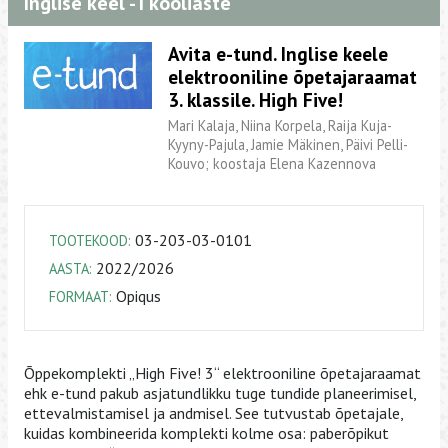
Inglise keel - I kooliaste
Avita e-tund. Inglise keele
elektrooniline õpetajaraamat
3. klassile. High Five!
Mari Kalaja, Niina Korpela, Raija Kuja-
Kyyny-Pajula, Jamie Mäkinen, Päivi Pelli-
Kouvo; koostaja Elena Kazennova
03-203-03-0101
TOOTEKOOD:
2022/2026
AASTA:
Opiqus
FORMAAT:
Õppekomplekti „High Five! 3“ elektrooniline õpetajaraamat
ehk e-tund pakub asjatundlikku tuge tundide planeerimisel,
ettevalmistamisel ja andmisel. See tutvustab õpetajale,
kuidas kombineerida komplekti kolme osa: paberõpikut