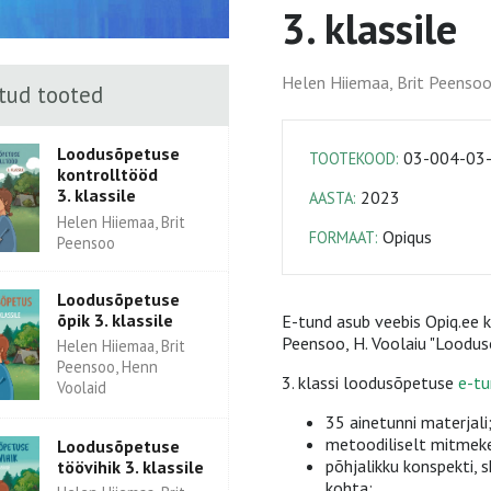
3. klassile
Helen Hiiemaa, Brit Peenso
tud tooted
Loodusõpetuse
03-004-03
TOOTEKOOD:
kontrolltööd
3. klassile
2023
AASTA:
Helen Hiiemaa, Brit
Opiqus
FORMAAT:
Peensoo
Loodusõpetuse
õpik 3. klassile
E-tund asub veebis Opiq.ee k
Peensoo, H. Voolaiu "Loodusõ
Helen Hiiemaa, Brit
Peensoo, Henn
3. klassi loodusõpetuse
e-tu
Voolaid
35 ainetunni materjali
metoodiliselt mitmekes
Loodusõpetuse
põhjalikku konspekti, 
töövihik 3. klassile
kohta;