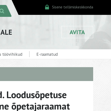
Sisene tellimiskeskkonda
JALE
AVITA
 töövihikud
E-raamatud
d. Loodusõpetuse
ine õpetajaraamat