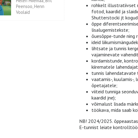
Helen Hiiemaa, Brit
rohkelt illustratiivset 
Peensoo, Henn
fotod, kaardid ja slaid
Voolaid
Shutterstocki jt kogud
õppe diferentseerimisek
lisalugemistekste;
õuesõppe-tunde ning 
ideid liikumismängudek
lihtsate ja tunnis kerg
vajaminevate vahendite
kordamistunde, kontro
kiirematele lahendajat
tunnis lahendatavate 
vaatamis-, kuulamis-, l
õpetajatele;
viiteid tunniga seondu
kaardid jne);
võimalust lisada märkme
töökava, mida saab ko
NB! 2024/2025. õppeaastast
E-tunnist leiate kontrolltö