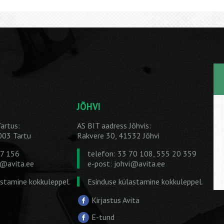
JÕHVI
artus:
AS BIT aadress Jõhvis:
1003 Tartu
Rakvere 30, 41532 Jõhvi
27 156
telefon: 33 70 108, 555 20 359
u@avita.ee
e-post:
johvi@avita.ee
astamine kokkuleppel.
Esinduse külastamine kokkuleppel.
Kirjastus Avita
E-tund