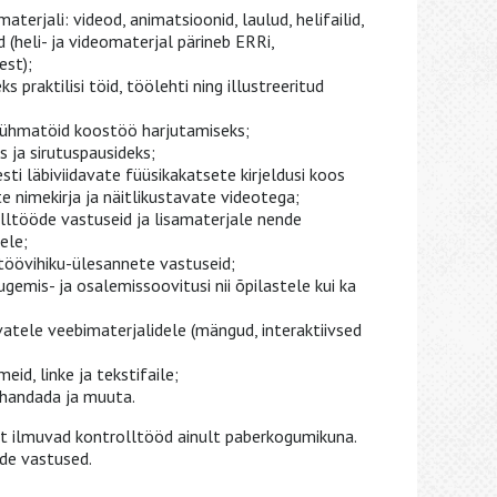
materjali: videod, animatsioonid, laulud, helifailid,
id (heli- ja videomaterjal pärineb ERRi,
est);
s praktilisi töid, töölehti ning illustreeritud
rühmatöid koostöö harjutamiseks;
s ja sirutuspausideks;
esti läbiviidavate füüsikakatsete kirjeldusi koos
 nimekirja ja näitlikustavate videotega;
lltööde vastuseid ja lisamaterjale nende
ele;
töövihiku-ülesannete vastuseid;
ugemis- ja osalemissoovitusi nii õpilastele kui ka
vatele veebimaterjalidele (mängud, interaktiivsed
id, linke ja tekstifaile;
handada ja muuta.
 ilmuvad kontrolltööd ainult paberkogumikuna.
öde vastused.