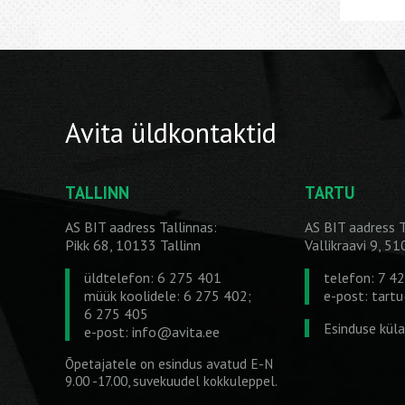
Avita üldkontaktid
TALLINN
TARTU
AS BIT aadress Tallinnas:
AS BIT aadress T
Pikk 68, 10133 Tallinn
Vallikraavi 9, 5
üldtelefon: 6 275 401
telefon: 7 4
müük koolidele: 6 275 402;
e-post:
tart
6 275 405
Esinduse kül
e-post:
info@avita.ee
Õpetajatele on esindus avatud E-N
9.00 -17.00, suvekuudel kokkuleppel.