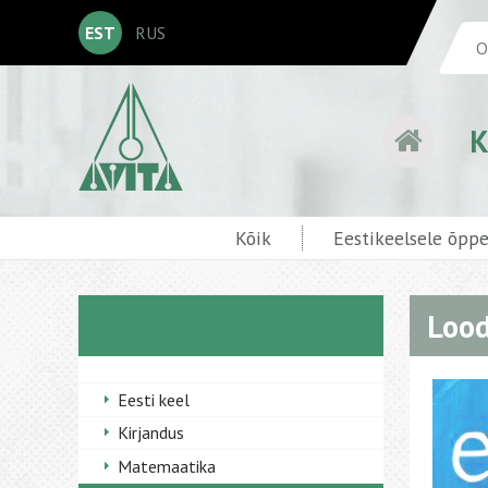
EST
RUS
K
Kõik
Eestikeelsele õpp
Loo
Eesti keel
Kirjandus
Matemaatika