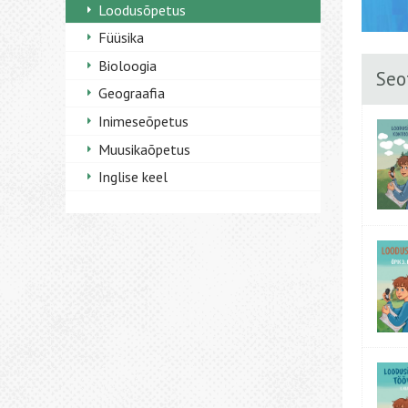
Loodusõpetus
Füüsika
Bioloogia
Seo
Geograafia
Inimeseõpetus
Muusikaõpetus
Inglise keel