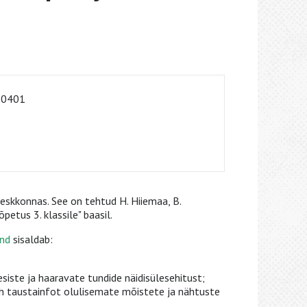
o
-0401
eskkonnas. See on tehtud H. Hiiemaa, B.
petus 3. klassile" baasil.
nd
sisaldab:
;
iste ja haaravate tundide näidisülesehitust;
sh taustainfot olulisemate mõistete ja nähtuste