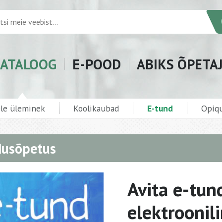
ATALOOG
E-POOD
ABIKS ÕPETA
ele üleminek
Koolikaubad
E-tund
Opiqu
dusõpetus
Avita e-tun
elektroonil