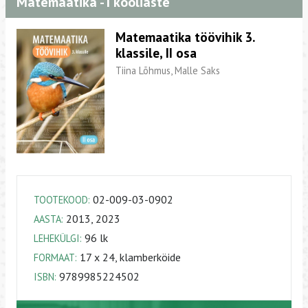
Matemaatika - I kooliaste
Matemaatika töövihik 3.
klassile, II osa
Tiina Lõhmus, Malle Saks
02-009-03-0902
TOOTEKOOD:
2013, 2023
AASTA:
96 lk
LEHEKÜLGI:
17 x 24, klamberköide
FORMAAT:
9789985224502
ISBN: