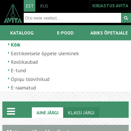
KIRJASTUS AVITA
EST
RUS
KATALOOG
E-POOD
ABIKS ÕPETAJALE
Kõik
Eestikeelsele õppele üleminek
Koolikaubad
E-tund
Opiqu töövihikud
E-raamatud
AINE JÄRGI
KLASSI JÄRGI