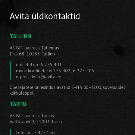
Avita üldkontaktid
TALLINN
AS BIT aadress Tallinnas:
Pikk 68, 10133 Tallinn
üldtelefon: 6 275 401
müük koolidele: 6 275 402; 6 275 405
e-post:
info@avita.ee
Õpetajatele on esindus avatud E-N 9.00 -17.00, suvekuudel
kokkuleppel.
TARTU
AS BIT aadress Tartus:
Vallikraavi 9, 51003 Tartu
telefon: 7 427 156