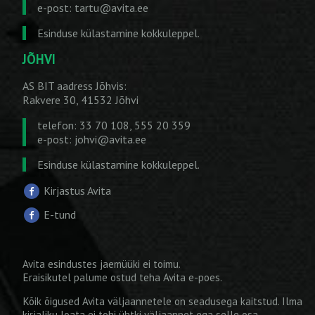
e-post:
tartu@avita.ee
Esinduse külastamine kokkuleppel.
JÕHVI
AS BIT aadress Jõhvis:
Rakvere 30, 41532 Jõhvi
telefon: 33 70 108, 555 20 359
e-post:
johvi@avita.ee
Esinduse külastamine kokkuleppel.
Kirjastus Avita
E-tund
Avita esindustes jaemüüki ei toimu.
Eraisikutel palume ostud teha
Avita e-poes
.
Kõik õigused Avita väljaannetele on seadusega kaitstud. Ilma
kirjaliku loata ei tohi ühtki väljaannet ega selle osa