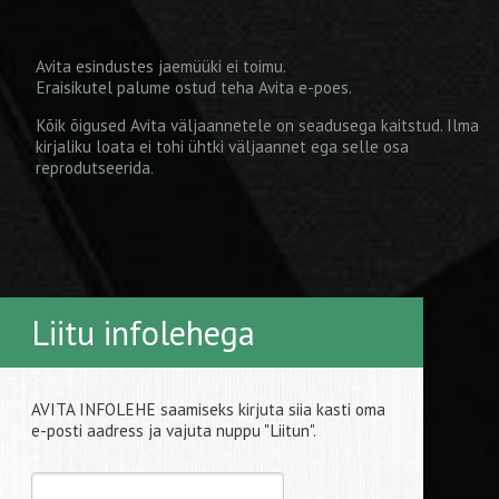
Avita esindustes jaemüüki ei toimu.
Eraisikutel palume ostud teha
Avita e-poes
.
Kõik õigused Avita väljaannetele on seadusega kaitstud. Ilma
kirjaliku loata ei tohi ühtki väljaannet ega selle osa
reprodutseerida.
Liitu infolehega
AVITA INFOLEHE saamiseks kirjuta siia kasti oma
e-posti aadress ja vajuta nuppu "Liitun".