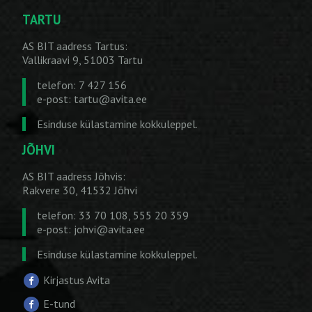
TARTU
AS BIT aadress Tartus:
Vallikraavi 9, 51003 Tartu
telefon: 7 427 156
e-post:
tartu@avita.ee
Esinduse külastamine kokkuleppel.
JÕHVI
AS BIT aadress Jõhvis:
Rakvere 30, 41532 Jõhvi
telefon: 33 70 108, 555 20 359
e-post:
johvi@avita.ee
Esinduse külastamine kokkuleppel.
Kirjastus Avita
E-tund