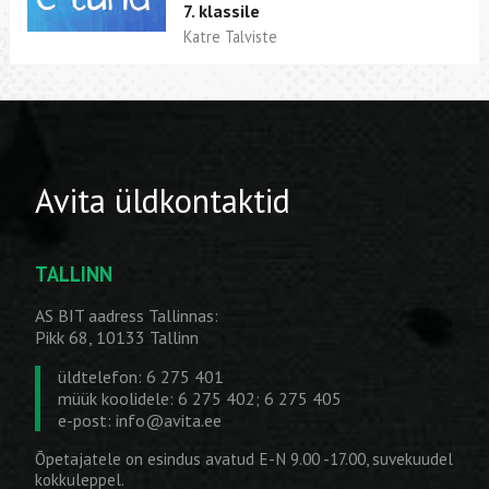
7. klassile
Katre Talviste
Avita üldkontaktid
TALLINN
AS BIT aadress Tallinnas:
Pikk 68, 10133 Tallinn
üldtelefon: 6 275 401
müük koolidele: 6 275 402; 6 275 405
e-post:
info@avita.ee
Õpetajatele on esindus avatud E-N 9.00 -17.00, suvekuudel
kokkuleppel.