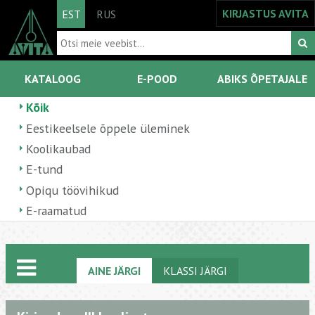
KIRJASTUS AVITA
EST
RUS
KATALOOG
E-POOD
ABIKS ÕPETAJALE
Kõik
Eestikeelsele õppele üleminek
Koolikaubad
E-tund
Opiqu töövihikud
E-raamatud
AINE JÄRGI
KLASSI JÄRGI