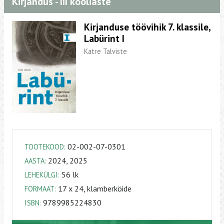
Kirjandus - III kooliaste
Kirjanduse töövihik 7. klassile,
Labürint I
Katre Talviste
02-002-07-0301
TOOTEKOOD:
2024, 2025
AASTA:
56 lk
LEHEKÜLGI:
17 x 24, klamberköide
FORMAAT:
9789985224830
ISBN: