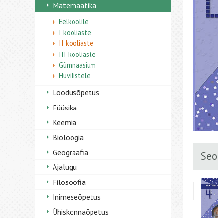
Matemaatika
Eelkoolile
I kooliaste
II kooliaste
III kooliaste
Gümnaasium
Huvilistele
Loodusõpetus
Füüsika
Keemia
Bioloogia
Geograafia
Seo
Ajalugu
Filosoofia
Inimeseõpetus
Ühiskonnaõpetus