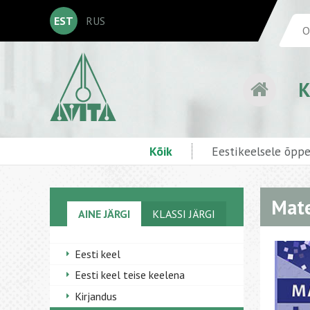
EST
RUS
K
Kõik
Eestikeelsele õpp
Mate
AINE JÄRGI
KLASSI JÄRGI
Eesti keel
Eesti keel teise keelena
Kirjandus