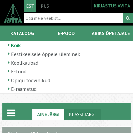
KIRJASTUS AVITA
EST
RUS
KATALOOG
E-POOD
ABIKS ÕPETAJALE
Kõik
Eestikeelsele õppele üleminek
Koolikaubad
E-tund
Opiqu töövihikud
E-raamatud
AINE JÄRGI
KLASSI JÄRGI