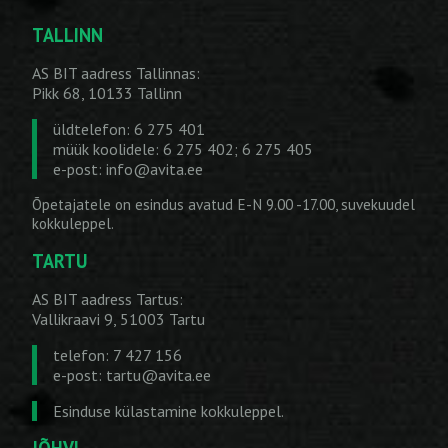
TALLINN
AS BIT aadress Tallinnas:
Pikk 68, 10133 Tallinn
üldtelefon: 6 275 401
müük koolidele: 6 275 402; 6 275 405
e-post:
info@avita.ee
Õpetajatele on esindus avatud E-N 9.00 -17.00, suvekuudel
kokkuleppel.
TARTU
AS BIT aadress Tartus:
Vallikraavi 9, 51003 Tartu
telefon: 7 427 156
e-post:
tartu@avita.ee
Esinduse külastamine kokkuleppel.
JÕHVI