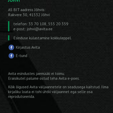
AS BIT aadress Jõhvis:
Rakvere 30, 41532 Jõhvi
telefon: 33 70 108, 555 20 359
e-post:
johvi@avita.ee
Esinduse külastamine kokkuleppel.
Kirjastus Avita
E-tund
Avita esindustes jaemüüki ei toimu.
Eraisikutel palume ostud teha
Avita e-poes
.
Kõik õigused Avita väljaannetele on seadusega kaitstud. Ilma
kirjaliku loata ei tohi ühtki väljaannet ega selle osa
reprodutseerida.