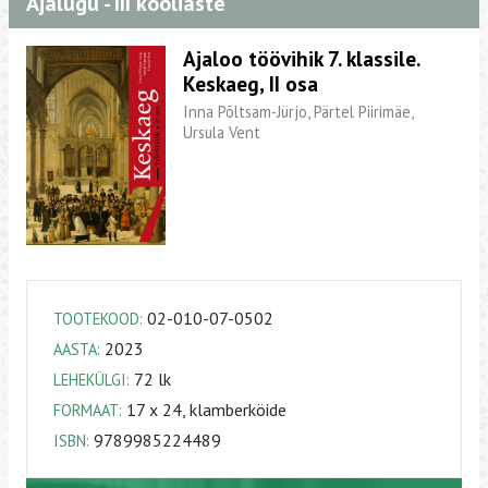
Ajalugu - III kooliaste
Ajaloo töövihik 7. klassile.
Keskaeg, II osa
Inna Põltsam-Jürjo, Pärtel Piirimäe,
Ursula Vent
02-010-07-0502
TOOTEKOOD:
2023
AASTA:
72 lk
LEHEKÜLGI:
17 x 24, klamberköide
FORMAAT:
9789985224489
ISBN: