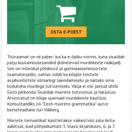
OSTA E-POEST
Tööraamat on nii paber- kui ka e-õpiku vormis, kuna sisaldab
palju kuulamisülesandeid (kõnelevad murdekeele rääkijad).
See on mõeldud põhikooli ja gümnaasiuminoortele
lisamaterjaliks, samas sobib ka kõigile teistele
asjahuvilistele silmaringi laiendamiseks ja näiteks oma
kodukoha murdega tutvumiseks. Välja ei ole jäetud ühtki
Eesti piirkonda. Sisaldab murrete tutvustusi ja harjutusi.
Arvestatud on kõige uuemaid murdekeele käsitlusi.
Konsultandiks oli "Eesti murrete grammatika" autor
keeleteadlane Jüri Viikberg.
Murrete temaatikat käsitletakse väikestviisi juba Avita
aabitsas, kuid põhjalikumalt 5. klassi kirjanduses, 6. ja 7.