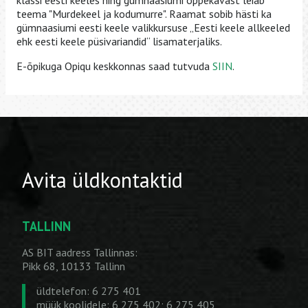
klassi eesti keeles ning gümnaasiumi õppekavast leiab
teema "Murdekeel ja kodumurre". Raamat sobib hästi ka
gümnaasiumi eesti keele valikkursuse „Eesti keele allkeeled
ehk eesti keele püsivariandid“ lisamaterjaliks.
E-õpikuga Opiqu keskkonnas saad tutvuda
SIIN
.
Avita üldkontaktid
TALLINN
AS BIT aadress Tallinnas:
Pikk 68, 10133 Tallinn
üldtelefon: 6 275 401
müük koolidele: 6 275 402; 6 275 405