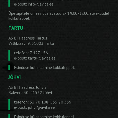
e-post:
info@avita.ee
Õpetajatele on esindus avatud E-N 9.00 -17.00, suvekuudel
kokkuleppel.
TARTU
AS BIT aadress Tartus:
Vallikraavi 9, 51003 Tartu
telefon: 7 427 156
e-post:
tartu@avita.ee
Esinduse külastamine kokkuleppel.
JÕHVI
AS BIT aadress Jõhvis:
Rakvere 30, 41532 Jõhvi
telefon: 33 70 108, 555 20 359
e-post:
johvi@avita.ee
Esinduse külastamine kokkuleppel.