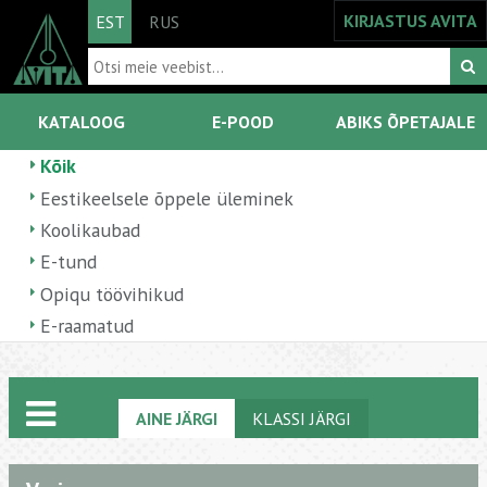
KIRJASTUS AVITA
EST
RUS
KATALOOG
E-POOD
ABIKS ÕPETAJALE
Kõik
Eestikeelsele õppele üleminek
Koolikaubad
E-tund
Opiqu töövihikud
E-raamatud
AINE JÄRGI
KLASSI JÄRGI