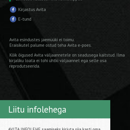
Kirjastus Avita
E-tund
Avita esindustes jaemüüki ei toimu.
Eraisikutel palume ostud teha
Avita e-poes
.
Kõik õigused Avita väljaannetele on seadusega kaitstud. Ilma
kirjaliku loata ei tohi ühtki väljaannet ega selle osa
reprodutseerida.
Liitu infolehega
AVITA INFOLEHE saamiseks kirjuta siia kasti oma