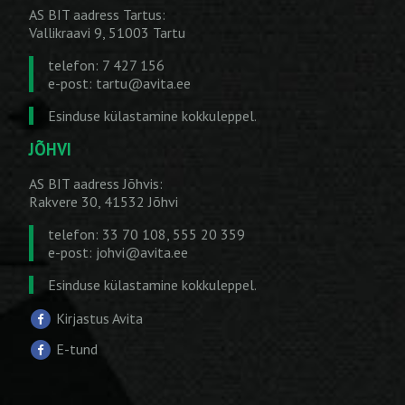
AS BIT aadress Tartus:
Vallikraavi 9, 51003 Tartu
telefon: 7 427 156
e-post:
tartu@avita.ee
Esinduse külastamine kokkuleppel.
JÕHVI
AS BIT aadress Jõhvis:
Rakvere 30, 41532 Jõhvi
telefon: 33 70 108, 555 20 359
e-post:
johvi@avita.ee
Esinduse külastamine kokkuleppel.
Kirjastus Avita
E-tund