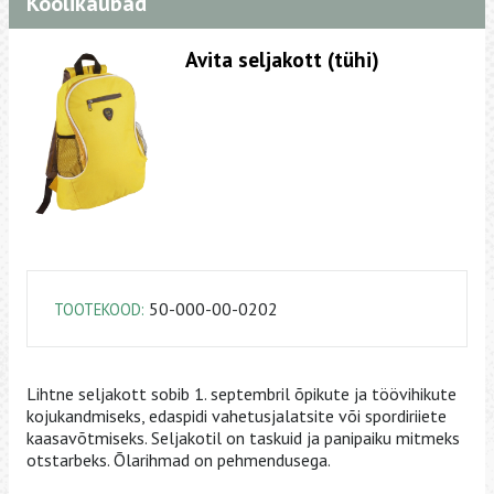
Koolikaubad
Avita seljakott (tühi)
50-000-00-0202
TOOTEKOOD:
Lihtne seljakott sobib 1. septembril õpikute ja töövihikute
kojukandmiseks, edaspidi vahetusjalatsite või spordiriiete
kaasavõtmiseks. Seljakotil on taskuid ja panipaiku mitmeks
otstarbeks. Õlarihmad on pehmendusega.