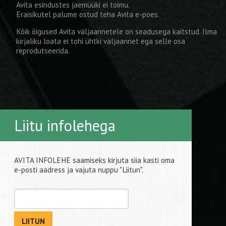
Avita esindustes jaemüüki ei toimu.
Eraisikutel palume ostud teha
Avita e-poes
.
Kõik õigused Avita väljaannetele on seadusega kaitstud. Ilma
kirjaliku loata ei tohi ühtki väljaannet ega selle osa
reprodutseerida.
Liitu infolehega
AVITA INFOLEHE saamiseks kirjuta siia kasti oma
e-posti aadress ja vajuta nuppu "Liitun".
LIITUN