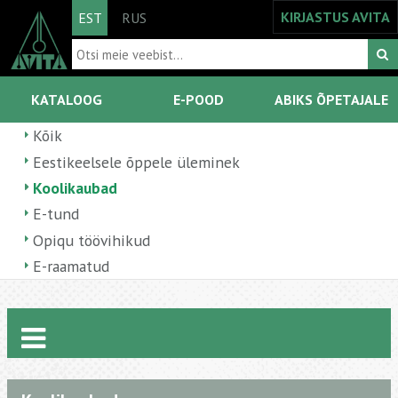
KIRJASTUS AVITA
EST
RUS
KATALOOG
E-POOD
ABIKS ÕPETAJALE
Kõik
Eestikeelsele õppele üleminek
Koolikaubad
E-tund
Opiqu töövihikud
E-raamatud