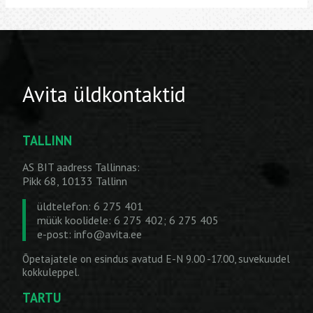
Avita üldkontaktid
TALLINN
AS BIT aadress Tallinnas:
Pikk 68, 10133 Tallinn
üldtelefon: 6 275 401
müük koolidele: 6 275 402; 6 275 405
e-post:
info@avita.ee
Õpetajatele on esindus avatud E-N 9.00 -17.00, suvekuudel
kokkuleppel.
TARTU