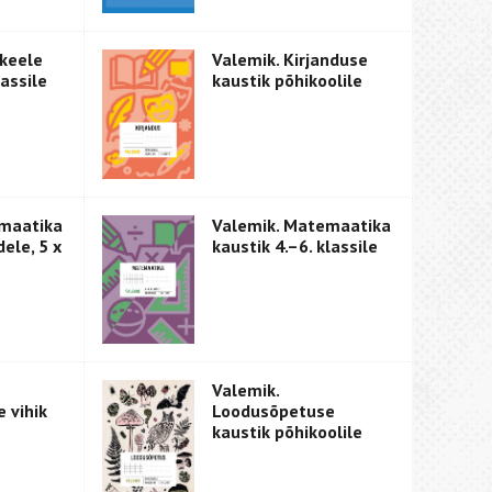
 keele
Valemik. Kirjanduse
lassile
kaustik põhikoolile
maatika
Valemik. Matemaatika
dele, 5 x
kaustik 4.–6. klassile
Valemik.
 vihik
Loodusõpetuse
kaustik põhikoolile