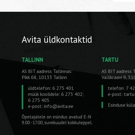
Avita üldkontaktid
TALLINN
TARTU
AS BIT aadress Tallinnas:
AS BIT aadress T
Pikk 68, 10133 Tallinn
Vallikraavi 9, 5
üldtelefon: 6 275 401
telefon: 7 4
müük koolidele: 6 275 402;
e-post:
tart
6 275 405
Esinduse kül
e-post:
info@avita.ee
Õpetajatele on esindus avatud E-N
9.00 -17.00, suvekuudel kokkuleppel.