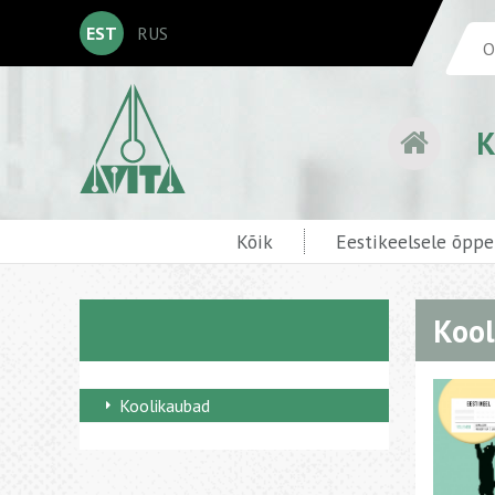
EST
RUS
K
Kõik
Eestikeelsele õpp
Kool
Koolikaubad