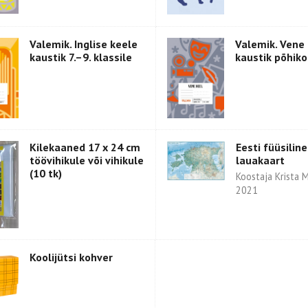
Valemik. Inglise keele
Valemik. Vene
kaustik 7.–9. klassile
kaustik põhiko
Kilekaaned 17 x 24 cm
Eesti füüsiline
töövihikule või vihikule
lauakaart
(10 tk)
Koostaja Krista 
2021
Koolijütsi kohver