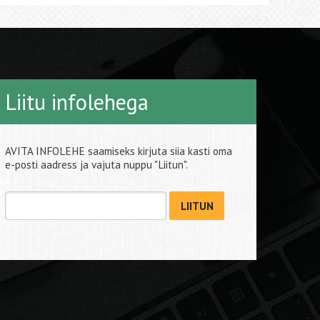
Liitu infolehega
AVITA INFOLEHE saamiseks kirjuta siia kasti oma
e-posti aadress ja vajuta nuppu "Liitun".
LIITUN