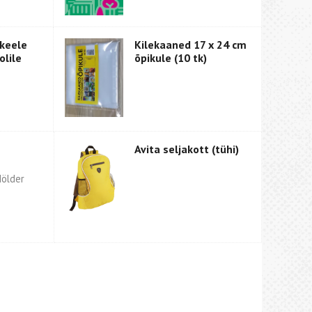
 keele
Kilekaaned 17 x 24 cm
olile
õpikule (10 tk)
Avita seljakott (tühi)
Mölder