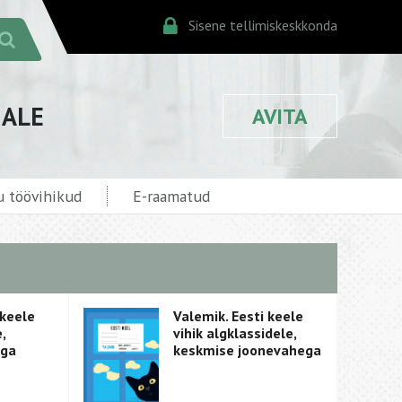
Sisene tellimiskeskkonda
JALE
AVITA
u töövihikud
E-raamatud
 keele
Valemik. Eesti keele
,
vihik algklassidele,
ega
keskmise joonevahega