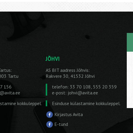
JÕHVI
artus:
AS BIT aadress Jõhvis:
1003 Tartu
Rakvere 30, 41532 Jõhvi
27 156
telefon: 33 70 108, 555 20 359
u@avita.ee
e-post:
johvi@avita.ee
astamine kokkuleppel.
Esinduse külastamine kokkuleppel.
Kirjastus Avita
E-tund