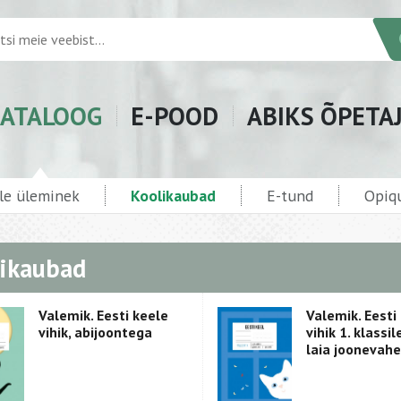
ATALOOG
E-POOD
ABIKS ÕPETA
ele üleminek
Koolikaubad
E-tund
Opiq
ikaubad
Valemik. Eesti keele
Valemik. Eesti
vihik, abijoontega
vihik 1. klassile
laia joonevah