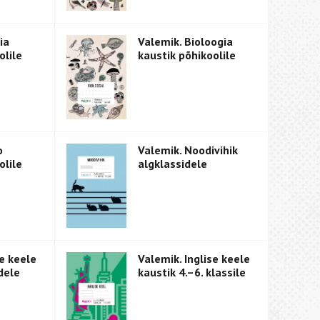
ia
Valemik. Bioloogia
olile
kaustik põhikoolile
o
Valemik. Noodivihik
olile
algklassidele
se keele
Valemik. Inglise keele
dele
kaustik 4.–6. klassile