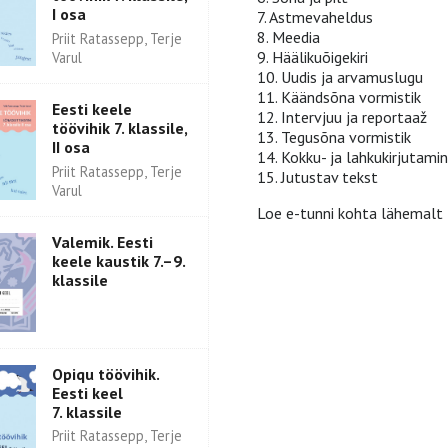
I osa
7. Astmevaheldus
8. Meedia
Priit Ratassepp, Terje
9. Häälikuõigekiri
Varul
10. Uudis ja arvamuslugu
11. Käändsõna vormistik
Eesti keele
12. Intervjuu ja reportaaž
töövihik 7. klassile,
13. Tegusõna vormistik
II osa
14. Kokku- ja lahkukirjutami
Priit Ratassepp, Terje
15. Jutustav tekst
Varul
Loe e-tunni kohta lähemalt
Valemik. Eesti
keele kaustik 7.–9.
klassile
Opiqu töövihik.
Eesti keel
7. klassile
Priit Ratassepp, Terje