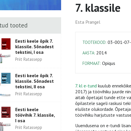
7. klassile
Esta Prangel
tud tooted
Eesti keele õpik 7.
03-001-07
TOOTEKOOD:
klassile. Sõnadest
tekstini, I osa
2014
AASTA:
Priit Ratassepp
Opiqus
FORMAAT:
Eesti keele õpik 7.
klassile. Sõnadest
7. kl e-tund
kuulub ennekõike 
tekstini, II osa
2017) ja töövihiku juurde ni
Priit Ratassepp
aitab õpetajal tunde ette val
õpilastele sageli raskusi te
eluliste olukordade. Õpetaj
Eesti keele
töövihik 7. klassile,
töövihiku harjutuste vastuse
I osa
Uuendusena on e-tundi lisan
Priit Ratassepp