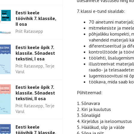
ülesannete vastused ning ko
7. klassi e-tund sisaldab:
Eesti keele
töövihik 7. klassile,
70 ainetunni materjali
II osa
mitmekesiste ja meele
Priit Ratassepp
põhjalikku konspekti, 
vahendeid materjali kä
diferentseeritud ja di
Eesti keele õpik 7.
kontrolltööde ja töövi
klassile. Sõnadest
töölehti, lisalugemism
tekstini, I osa
illustreerivat materjal
Priit Ratassepp, Terje
raadio- ja telesaadete
Varul
lugemissoovitusi nii õp
töökava, mida saab ko
Eesti keele õpik 7.
Põhiteemad:
klassile. Sõnadest
tekstini, II osa
1. Sõnavara
Priit Ratassepp, Terje
2. Kiri ja kuulutus
Varul
3. Sõnaliigid
4. Kirjeldus ja iseloomustus
Eesti keele
5. Häälikud, silp ja välde
töövihik 7. klassile,
6. Sõna ja pilt