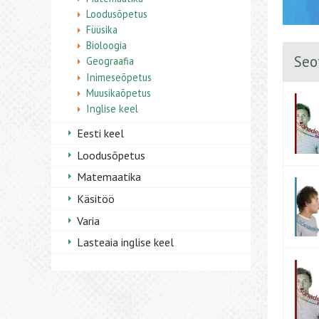
Loodusõpetus
Füüsika
Bioloogia
Seo
Geograafia
Inimeseõpetus
Muusikaõpetus
Inglise keel
Eesti keel
Loodusõpetus
Matemaatika
Käsitöö
Varia
Lasteaia inglise keel