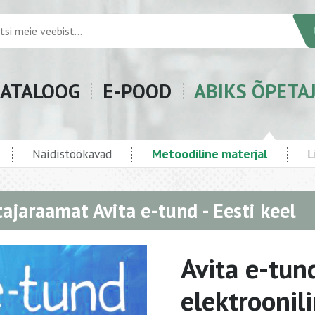
ATALOOG
E-POOD
ABIKS ÕPETA
Näidistöökavad
Metoodiline materjal
L
ajaraamat Avita e-tund - Eesti keel
Avita e-tund
elektroonil