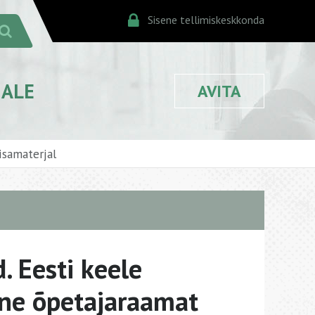
Sisene tellimiskeskkonda
JALE
AVITA
isamaterjal
. Eesti keele
ine õpetajaraamat