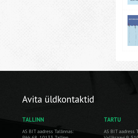
Avita üldkontaktid
TALLINN
TARTU
AS BIT aadress Tallinnas:
AS BIT aadress T
Pikk 68, 10133 Tallinn
Vallikraavi 9, 5