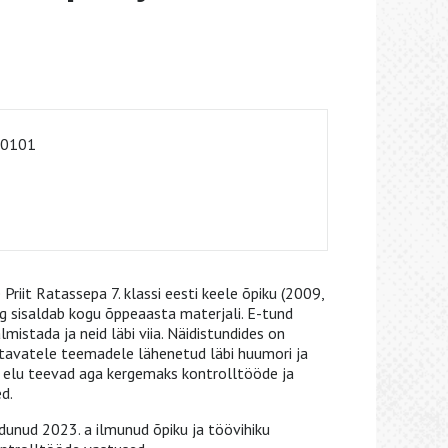
-0101
Priit Ratassepa 7. klassi eesti keele õpiku (2009,
ng sisaldab kogu õppeaasta materjali. E-tund
mistada ja neid läbi viia. Näidistundides on
kitavatele teemadele lähenetud läbi huumori ja
a elu teevad aga kergemaks kontrolltööde ja
d.
dunud 2023. a ilmunud õpiku ja töövihiku