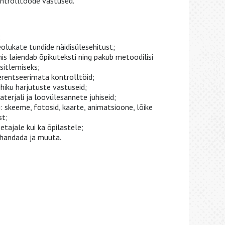
ntrolltööde vastused.
;
olukate tundide näidisülesehitust;
mis laiendab õpikuteksti ning pakub metoodilisi
sitlemiseks;
ferentseerimata kontrolltöid;
hiku harjutuste vastuseid;
aterjali ja loovülesannete juhiseid;
i: skeeme, fotosid, kaarte, animatsioone, lõike
st;
etajale kui ka õpilastele;
handada ja muuta.