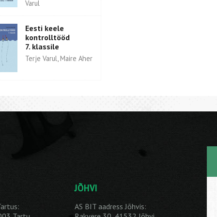
Varul
Eesti keele
kontrolltööd
7. klassile
Terje Varul, Maire Aher
JÕHVI
artus:
AS BIT aadress Jõhvis:
1003 Tartu
Rakvere 30, 41532 Jõhvi