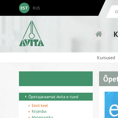
EST
RUS
K
Kursused
Õpet
Õpetajaraamat Avita e-tund
Eesti keel
Kirjandus
Matemaatika