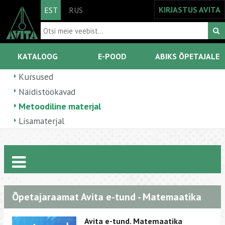
KIRJASTUS AVITA
EST
RUS
KATALOOG
E-POOD
ABIKS ÕPETAJALE
Kursused
Näidistöökavad
Metoodiline materjal
Lisamaterjal
Õpetajaraamat Avita e-tund - Matemaatika
Avita e-tund. Matemaatika