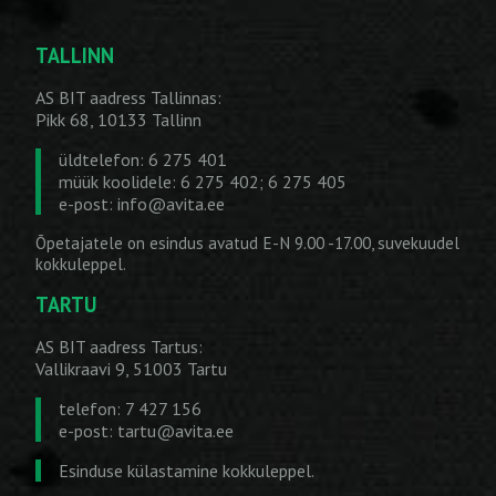
TALLINN
AS BIT aadress Tallinnas:
Pikk 68, 10133 Tallinn
üldtelefon: 6 275 401
müük koolidele: 6 275 402; 6 275 405
e-post:
info@avita.ee
Õpetajatele on esindus avatud E-N 9.00 -17.00, suvekuudel
kokkuleppel.
TARTU
AS BIT aadress Tartus:
Vallikraavi 9, 51003 Tartu
telefon: 7 427 156
e-post:
tartu@avita.ee
Esinduse külastamine kokkuleppel.