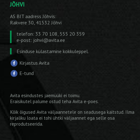
JÕHVI
AS BIT aadress Jõhvis:
Rakvere 30, 41532 Jõhvi
telefon: 33 70 108, 555 20 359
e-post:
johvi@avita.ee
Esinduse külastamine kokkuleppel.
Kirjastus Avita
E-tund
Avita esindustes jaemüüki ei toimu.
Eraisikutel palume ostud teha
Avita e-poes
.
Kõik õigused Avita väljaannetele on seadusega kaitstud. Ilma
kirjaliku loata ei tohi ühtki väljaannet ega selle osa
reprodutseerida.