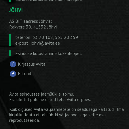
JÕHVI
AS BIT aadress Jõhvis:
Rakvere 30, 41532 Jõhvi
telefon: 33 70 108, 555 20 359
e-post:
johvi@avita.ee
Esinduse külastamine kokkuleppel.
Kirjastus Avita
E-tund
Avita esindustes jaemüüki ei toimu.
Eraisikutel palume ostud teha
Avita e-poes
.
Kõik õigused Avita väljaannetele on seadusega kaitstud. Ilma
kirjaliku loata ei tohi ühtki väljaannet ega selle osa
reprodutseerida.