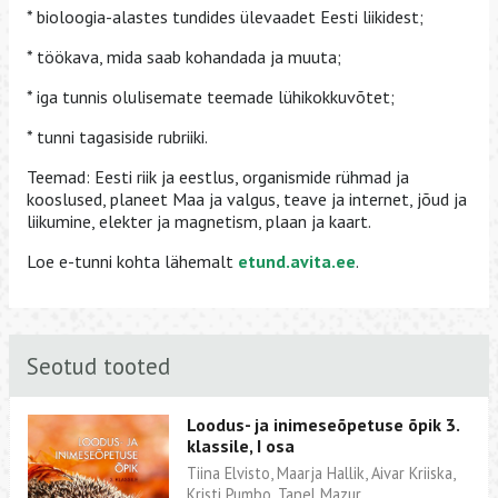
* bioloogia-alastes tundides ülevaadet Eesti liikidest;
* töökava, mida saab kohandada ja muuta;
* iga tunnis olulisemate teemade lühikokkuvõtet;
* tunni tagasiside rubriiki.
Teemad: Eesti riik ja eestlus, organismide rühmad ja
kooslused, planeet Maa ja valgus, teave ja internet, jõud ja
liikumine, elekter ja magnetism, plaan ja kaart.
Loe e-tunni kohta lähemalt
etund.avita.ee
.
Seotud tooted
Loodus- ja inimeseõpetuse õpik 3.
klassile, I osa
Tiina Elvisto, Maarja Hallik, Aivar Kriiska,
Kristi Pumbo, Tanel Mazur