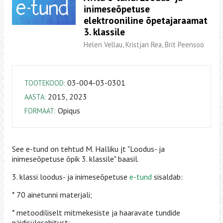
inimeseõpetuse
elektrooniline õpetajaraamat
3. klassile
Helen Vellau, Kristjan Rea, Brit Peensoo
03-004-03-0301
TOOTEKOOD:
2015, 2023
AASTA:
Opiqus
FORMAAT:
See e-tund on tehtud M. Halliku jt "Loodus- ja
inimeseõpetuse õpik 3. klassile" baasil.
3. klassi loodus- ja inimeseõpetuse
e-tund
sisaldab:
* 70 ainetunni materjali;
* metoodiliselt mitmekesiste ja haaravate tundide
näidisülesehitust;