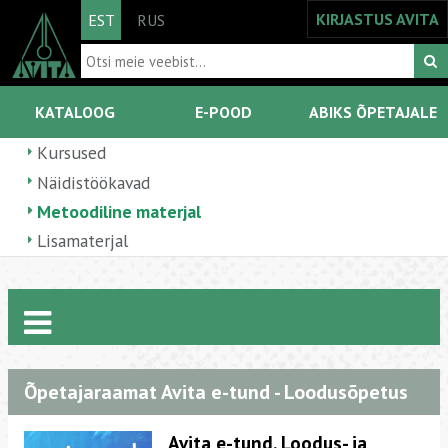
KIRJASTUS AVITA
EST
RUS
KATALOOG
E-POOD
ABIKS ÕPETAJALE
Kursused
Näidistöökavad
Metoodiline materjal
Lisamaterjal
Õpetajaraamat Avita e-tund - Loodusõpetus
Avita e-tund. Loodus- ja