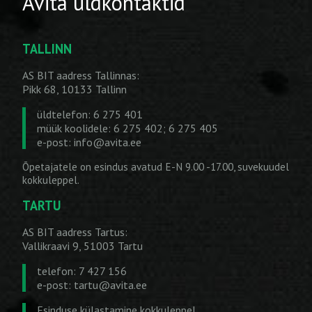
Avita üldkontaktid
TALLINN
AS BIT aadress Tallinnas:
Pikk 68, 10133 Tallinn
üldtelefon: 6 275 401
müük koolidele: 6 275 402; 6 275 405
e-post:
info@avita.ee
Õpetajatele on esindus avatud E-N 9.00 -17.00, suvekuudel
kokkuleppel.
TARTU
AS BIT aadress Tartus:
Vallikraavi 9, 51003 Tartu
telefon: 7 427 156
e-post:
tartu@avita.ee
Esinduse külastamine kokkuleppel.