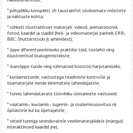
* põhjalikku konspekti, sh taustainfot olulisemate mõistete
ja nähtuste kohta;
* rohkelt illustratiivset materjali: videod, animatsioonid,
fotod, kaardid ja slaidid (heli- ja videomaterjal pärineb ERRi,
BBC, Shutterstocki jt arhiividest);
* õppe diferentseerimiseks praktilisi töid, töölehti ning
illustreeritud lisalugemistekste;
* õuesõppe-tunde ning rühmatöid koostöö harjutamiseks;
* kordamistunde, vastustega teadmiste kontrolle ja
lisamaterjale nende kiirematele lahendajatele;
* tunnis lahendatavate töövihiku-ülesannete vastuseid;
* vaatamis-, kuulamis-, lugemis- ja osalemissoovitusi nii
õpilastele kui ka õpetajatele;
* viiteid tunniga seonduvatele veebimaterjalidele (mängud,
interaktiivsed kaardid jne);