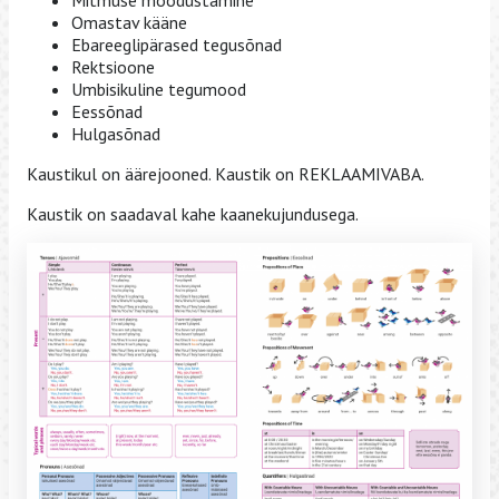
Mitmuse moodustamine
Omastav kääne
Ebareeglipärased tegusõnad
Rektsioone
Umbisikuline tegumood
Eessõnad
Hulgasõnad
Kaustikul on äärejooned. Kaustik on REKLAAMIVABA.
Kaustik on saadaval kahe kaanekujundusega.