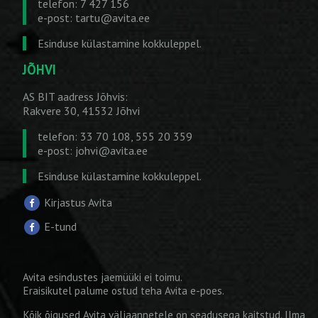
telefon: 7 427 156
e-post:
tartu@avita.ee
Esinduse külastamine kokkuleppel.
JÕHVI
AS BIT aadress Jõhvis:
Rakvere 30, 41532 Jõhvi
telefon: 33 70 108, 555 20 359
e-post:
johvi@avita.ee
Esinduse külastamine kokkuleppel.
Kirjastus Avita
E-tund
Avita esindustes jaemüüki ei toimu.
Eraisikutel palume ostud teha
Avita e-poes
.
Kõik õigused Avita väljaannetele on seadusega kaitstud. Ilma