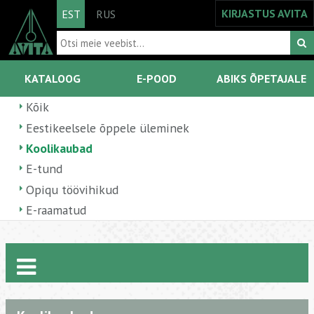
KIRJASTUS AVITA
EST
RUS
KATALOOG
E-POOD
ABIKS ÕPETAJALE
Kõik
Eestikeelsele õppele üleminek
Koolikaubad
E-tund
Opiqu töövihikud
E-raamatud