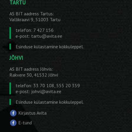
TARTU
AS BIT aadress Tartus:
Vallikraavi 9, 51003 Tartu
telefon: 7 427 156
e-post:
tartu@avita.ee
Esinduse külastamine kokkuleppel.
JÕHVI
AS BIT aadress Jõhvis:
Rakvere 30, 41532 Jõhvi
telefon: 33 70 108, 555 20 359
e-post:
johvi@avita.ee
Esinduse külastamine kokkuleppel.
Kirjastus Avita
E-tund