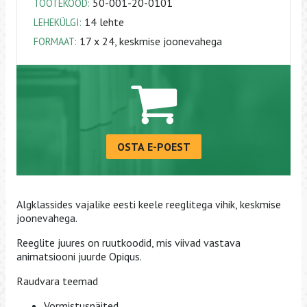
50-001-20-0101
TOOTEKOOD:
14 lehte
LEHEKÜLGI:
17 x 24, keskmise joonevahega
FORMAAT:
OSTA E-POEST
Algklassides vajalike eesti keele reeglitega vihik, keskmise
joonevahega.
Reeglite juures on ruutkoodid, mis viivad vastava
animatsiooni juurde Opiqus.
Raudvara teemad
Vormistusnäited