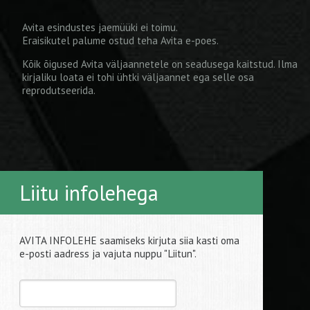
Avita esindustes jaemüüki ei toimu.
Eraisikutel palume ostud teha
Avita e-poes
.
Kõik õigused Avita väljaannetele on seadusega kaitstud. Ilma
kirjaliku loata ei tohi ühtki väljaannet ega selle osa
reprodutseerida.
Liitu infolehega
AVITA INFOLEHE saamiseks kirjuta siia kasti oma
e-posti aadress ja vajuta nuppu "Liitun".