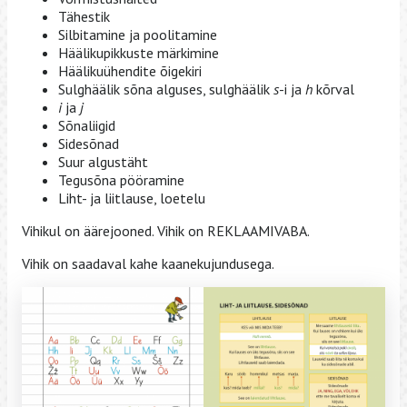
Tähestik
Silbitamine ja poolitamine
Häälikupikkuste märkimine
Häälikuühendite õigekiri
Sulghäälik sõna alguses, sulghäälik
s
-i ja
h
kõrval
i
ja
j
Sõnaliigid
Sidesõnad
Suur algustäht
Tegusõna pööramine
Liht- ja liitlause, loetelu
Vihikul on äärejooned. Vihik on REKLAAMIVABA.
Vihik on saadaval kahe kaanekujundusega.