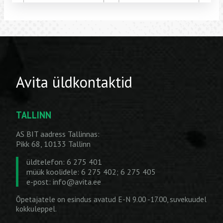
Avita üldkontaktid
TALLINN
AS BIT aadress Tallinnas:
Pikk 68, 10133 Tallinn
üldtelefon: 6 275 401
müük koolidele: 6 275 402; 6 275 405
e-post:
info@avita.ee
Õpetajatele on esindus avatud E-N 9.00 -17.00, suvekuudel
kokkuleppel.