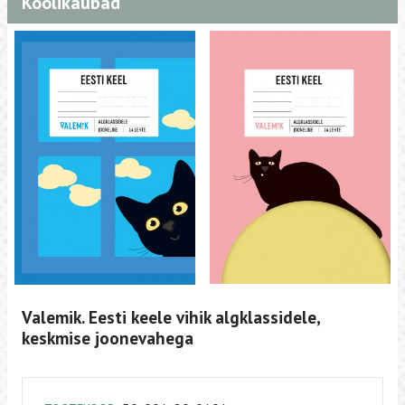
Koolikaubad
Valemik. Eesti keele vihik algklassidele,
keskmise joonevahega