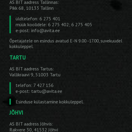
AS BIT aadress Tallinnas:
Pikk 68, 10133 Tallinn
üldtelefon: 6 275 401
müük koolidele: 6 275 402; 6 275 405
e-post:
info@avita.ee
Õpetajatele on esindus avatud E-N 9.00 -17.00, suvekuudel
kokkuleppel.
TARTU
AS BIT aadress Tartus:
Vallikraavi 9, 51003 Tartu
telefon: 7 427 156
e-post:
tartu@avita.ee
Esinduse külastamine kokkuleppel.
JÕHVI
AS BIT aadress Jõhvis:
Rakvere 30, 41532 Jõhvi