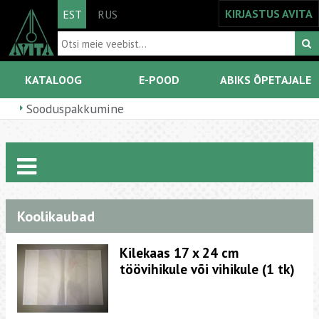
KIRJASTUS AVITA
EST
RUS
KATALOOG
E-POOD
ABIKS ÕPETAJALE
Sooduspakkumine
Koolikaubad
Kilekaas 17 x 24 cm
töövihikule või vihikule (1 tk)