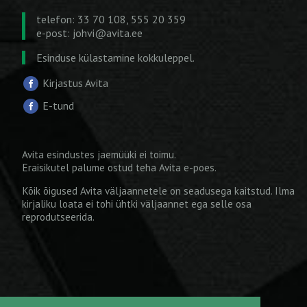
telefon: 33 70 108, 555 20 359
e-post:
johvi@avita.ee
Esinduse külastamine kokkuleppel.
Kirjastus Avita
E-tund
Avita esindustes jaemüüki ei toimu.
Eraisikutel palume ostud teha
Avita e-poes
.
Kõik õigused Avita väljaannetele on seadusega kaitstud. Ilma
kirjaliku loata ei tohi ühtki väljaannet ega selle osa
reprodutseerida.