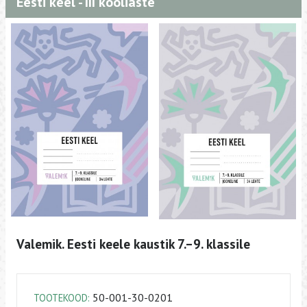
Eesti keel - III kooliaste
Valemik. Eesti keele kaustik 7.–9. klassile
50-001-30-0201
TOOTEKOOD: