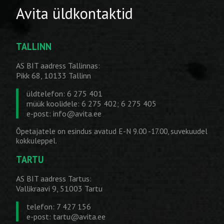
Avita üldkontaktid
TALLINN
AS BIT aadress Tallinnas:
Pikk 68, 10133 Tallinn
üldtelefon: 6 275 401
müük koolidele: 6 275 402; 6 275 405
e-post:
info@avita.ee
Õpetajatele on esindus avatud E-N 9.00 -17.00, suvekuudel
kokkuleppel.
TARTU
AS BIT aadress Tartus:
Vallikraavi 9, 51003 Tartu
telefon: 7 427 156
e-post:
tartu@avita.ee