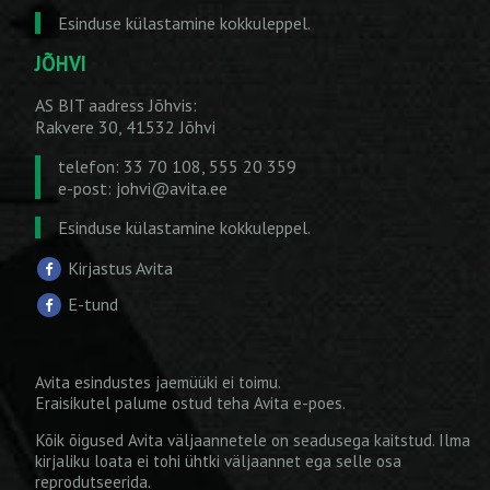
Esinduse külastamine kokkuleppel.
JÕHVI
AS BIT aadress Jõhvis:
Rakvere 30, 41532 Jõhvi
telefon: 33 70 108, 555 20 359
e-post:
johvi@avita.ee
Esinduse külastamine kokkuleppel.
Kirjastus Avita
E-tund
Avita esindustes jaemüüki ei toimu.
Eraisikutel palume ostud teha
Avita e-poes
.
Kõik õigused Avita väljaannetele on seadusega kaitstud. Ilma
kirjaliku loata ei tohi ühtki väljaannet ega selle osa
reprodutseerida.