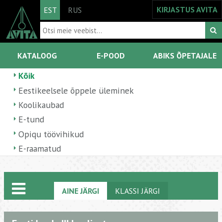
KIRJASTUS AVITA
EST
RUS
KATALOOG
E-POOD
ABIKS ÕPETAJALE
Kõik
Eestikeelsele õppele üleminek
Koolikaubad
E-tund
Opiqu töövihikud
E-raamatud
AINE JÄRGI
KLASSI JÄRGI