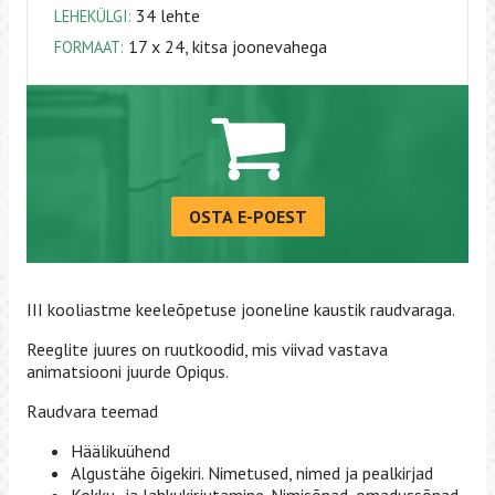
34 lehte
LEHEKÜLGI:
17 x 24, kitsa joonevahega
FORMAAT:
OSTA E-POEST
III kooliastme keeleõpetuse jooneline kaustik raudvaraga.
Reeglite juures on ruutkoodid, mis viivad vastava
animatsiooni juurde Opiqus.
Raudvara teemad
Häälikuühend
Algustähe õigekiri. Nimetused, nimed ja pealkirjad
Kokku- ja lahkukirjutamine. Nimisõnad, omadussõnad,