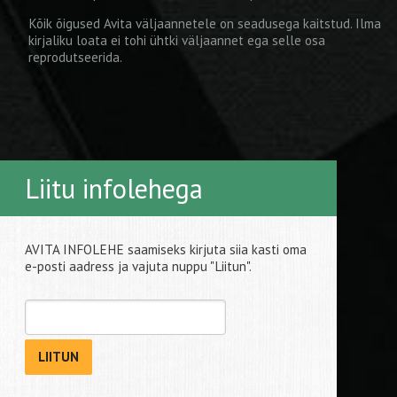
Kõik õigused Avita väljaannetele on seadusega kaitstud. Ilma
kirjaliku loata ei tohi ühtki väljaannet ega selle osa
reprodutseerida.
Liitu infolehega
AVITA INFOLEHE saamiseks kirjuta siia kasti oma
e-posti aadress ja vajuta nuppu "Liitun".
LIITUN