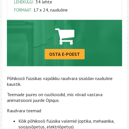
34 lehte
LEHEKÜLGI:
17 x 24, ruuduline
FORMAAT:
OSTA E-POEST
Põhikooli füüsikas vajalikku raudvara sisaldav ruuduline
kaustik.
Teemade juures on ruutkoodid, mis viivad vastava
animatsiooni juurde Opiqus.
Raudvara teemad
Kõik põhikooli füüsika valemid (optika, mehaanika,
soojusõpetus, elektriõpetus)