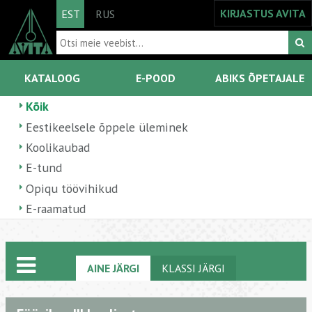
KIRJASTUS AVITA
EST
RUS
KATALOOG
E-POOD
ABIKS ÕPETAJALE
Kõik
Eestikeelsele õppele üleminek
Koolikaubad
E-tund
Opiqu töövihikud
E-raamatud
AINE JÄRGI
KLASSI JÄRGI