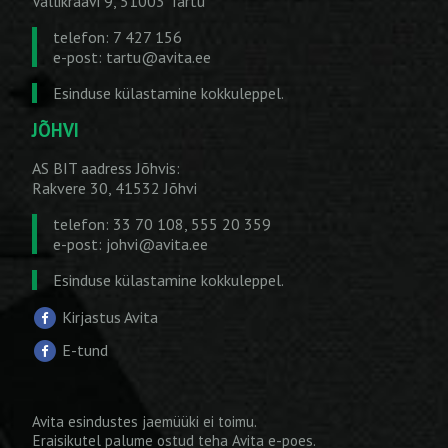
Vallikraavi 9, 51003 Tartu
telefon: 7 427 156
e-post:
tartu@avita.ee
Esinduse külastamine kokkuleppel.
JÕHVI
AS BIT aadress Jõhvis:
Rakvere 30, 41532 Jõhvi
telefon: 33 70 108, 555 20 359
e-post:
johvi@avita.ee
Esinduse külastamine kokkuleppel.
Kirjastus Avita
E-tund
Avita esindustes jaemüüki ei toimu.
Eraisikutel palume ostud teha
Avita e-poes
.