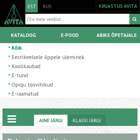
KIRJASTUS AVITA
EST
RUS
KATALOOG
E-POOD
ABIKS ÕPETAJALE
Kõik
Eestikeelsele õppele üleminek
Koolikaubad
E-tund
Opiqu töövihikud
E-raamatud
AINE JÄRGI
KLASSI JÄRGI