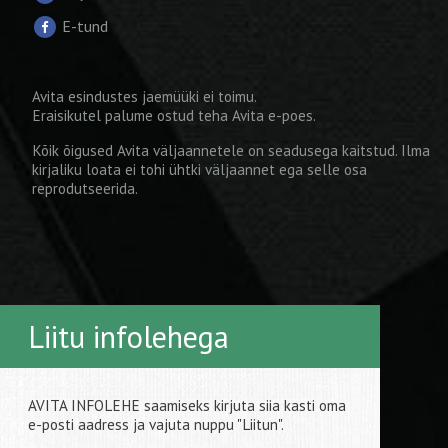
E-tund
Avita esindustes jaemüüki ei toimu.
Eraisikutel palume ostud teha
Avita e-poes
.
Kõik õigused Avita väljaannetele on seadusega kaitstud. Ilma
kirjaliku loata ei tohi ühtki väljaannet ega selle osa
reprodutseerida.
Liitu infolehega
AVITA INFOLEHE saamiseks kirjuta siia kasti oma
e-posti aadress ja vajuta nuppu "Liitun".