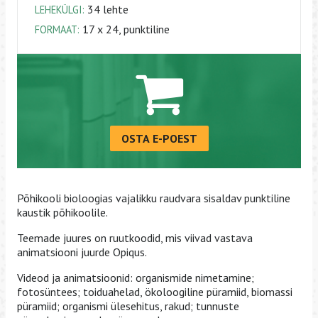
34 lehte
LEHEKÜLGI:
17 x 24, punktiline
FORMAAT:
OSTA E-POEST
Põhikooli bioloogias vajalikku raudvara sisaldav punktiline
kaustik põhikoolile.
Teemade juures on ruutkoodid, mis viivad vastava
animatsiooni juurde Opiqus.
Videod ja animatsioonid: organismide nimetamine;
fotosüntees; toiduahelad, ökoloogiline püramiid, biomassi
püramiid; organismi ülesehitus, rakud; tunnuste