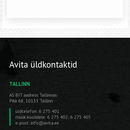
Avita üldkontaktid
TALLINN
AS BIT aadress Tallinnas:
Pikk 68, 10133 Tallinn
üldtelefon: 6 275 401
müük koolidele: 6 275 402; 6 275 405
e-post:
info@avita.ee