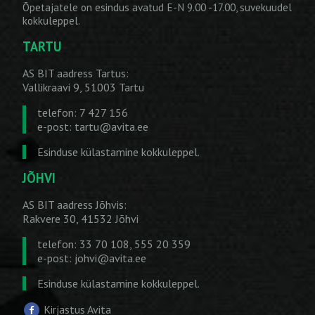
Õpetajatele on esindus avatud E-N 9.00 -17.00, suvekuudel
kokkuleppel.
TARTU
AS BIT aadress Tartus:
Vallikraavi 9, 51003 Tartu
telefon: 7 427 156
e-post:
tartu@avita.ee
Esinduse külastamine kokkuleppel.
JÕHVI
AS BIT aadress Jõhvis:
Rakvere 30, 41532 Jõhvi
telefon: 33 70 108, 555 20 359
e-post:
johvi@avita.ee
Esinduse külastamine kokkuleppel.
Kirjastus Avita