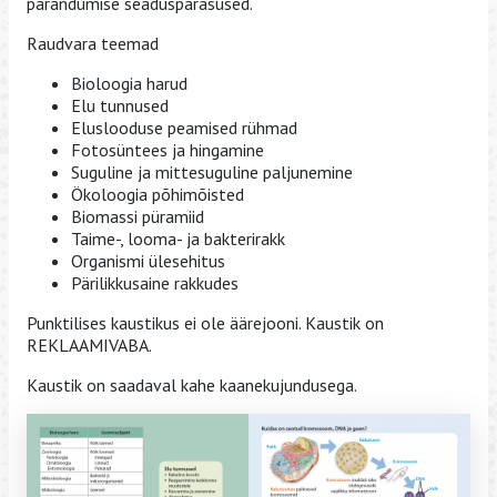
pärandumise seaduspärasused.
Raudvara teemad
Bioloogia harud
Elu tunnused
Eluslooduse peamised rühmad
Fotosüntees ja hingamine
Suguline ja mittesuguline paljunemine
Ökoloogia põhimõisted
Biomassi püramiid
Taime-, looma- ja bakterirakk
Organismi ülesehitus
Pärilikkusaine rakkudes
Punktilises kaustikus ei ole äärejooni. Kaustik on
REKLAAMIVABA.
Kaustik on saadaval kahe kaanekujundusega.