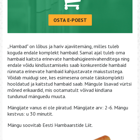
OSTA E-POEST
„Hambad" on lõbus ja hariv ajaviitemäng, milles tuleb
koguda endale komplekt hambaid. Samal ajal tuleb oma
hambaid kaitsta erinevate hambahügieenivahenditega ning
endale võidu kindlustamiseks saab konkurentide hambaid
rünnata erinevate hambaid kahjustavate maiustustega.
Võidab muidugi see, kes esimesena omale täiskomplekti
hooldatud ja kaitstud hambaid saab. Mängule lisavad vürtsi
mõned erikaardid, mis ootamatult võivad kindlana
tundunud mänguedu muuta.
Mängijate vanus ei ole piiratud. Mängijate arv: 2-6. Mängu
kestvus: u 30 minutit.
Mängu soovitab Eesti Hambaarstide Liit.