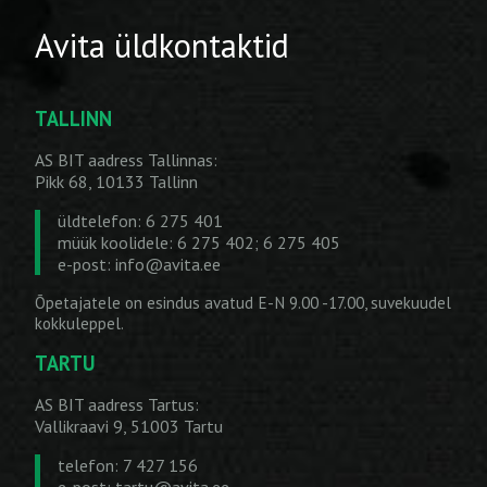
Avita üldkontaktid
TALLINN
AS BIT aadress Tallinnas:
Pikk 68, 10133 Tallinn
üldtelefon: 6 275 401
müük koolidele: 6 275 402; 6 275 405
e-post:
info@avita.ee
Õpetajatele on esindus avatud E-N 9.00 -17.00, suvekuudel
kokkuleppel.
TARTU
AS BIT aadress Tartus:
Vallikraavi 9, 51003 Tartu
telefon: 7 427 156
e-post:
tartu@avita.ee