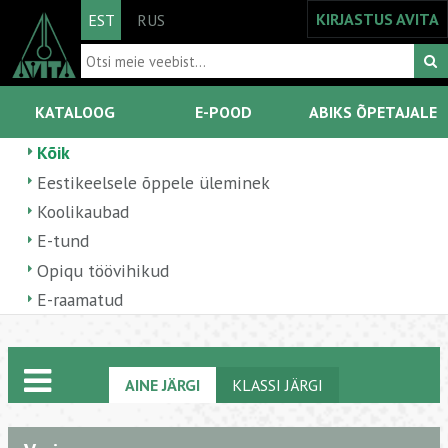
KIRJASTUS AVITA
EST
RUS
KATALOOG
E-POOD
ABIKS ÕPETAJALE
Kõik
Eestikeelsele õppele üleminek
Koolikaubad
E-tund
Opiqu töövihikud
E-raamatud
AINE JÄRGI
KLASSI JÄRGI