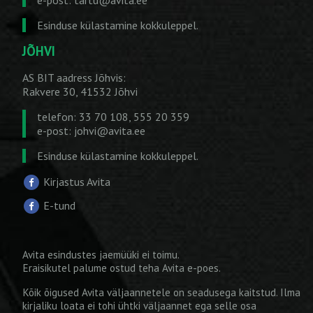
Esinduse külastamine kokkuleppel.
JÕHVI
AS BIT aadress Jõhvis:
Rakvere 30, 41532 Jõhvi
telefon: 33 70 108, 555 20 359
e-post:
johvi@avita.ee
Esinduse külastamine kokkuleppel.
Kirjastus Avita
E-tund
Avita esindustes jaemüüki ei toimu.
Eraisikutel palume ostud teha
Avita e-poes
.
Kõik õigused Avita väljaannetele on seadusega kaitstud. Ilma
kirjaliku loata ei tohi ühtki väljaannet ega selle osa