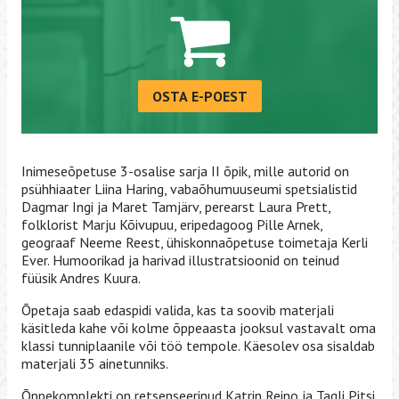
OSTA E-POEST
Inimeseõpetuse 3-osalise sarja II õpik, mille autorid on
psühhiaater Liina Haring, vabaõhumuuseumi spetsialistid
Dagmar Ingi ja Maret Tamjärv, perearst Laura Prett,
folklorist Marju Kõivupuu, eripedagoog Pille Arnek,
geograaf Neeme Reest, ühiskonnaõpetuse toimetaja Kerli
Ever. Humoorikad ja harivad illustratsioonid on teinud
füüsik Andres Kuura.
Õpetaja saab edaspidi valida, kas ta soovib materjali
käsitleda kahe või kolme õppeaasta jooksul vastavalt oma
klassi tunniplaanile või töö tempole. Käesolev osa sisaldab
materjali 35 ainetunniks.
Õppekomplekti on retsenseerinud Katrin Reino ja Tagli Pitsi.