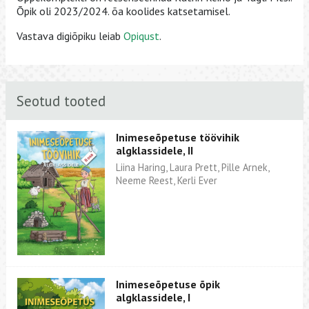
Õpik oli 2023/2024. õa koolides katsetamisel.
Vastava digiõpiku leiab
Opiqust
.
Seotud tooted
Inimeseõpetuse töövihik
algklassidele, II
Liina Haring, Laura Prett, Pille Arnek,
Neeme Reest, Kerli Ever
Inimeseõpetuse õpik
algklassidele, I