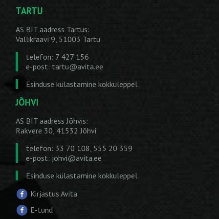
TARTU
AS BIT aadress Tartus:
Vallikraavi 9, 51003 Tartu
telefon: 7 427 156
e-post:
tartu@avita.ee
Esinduse külastamine kokkuleppel.
JÕHVI
AS BIT aadress Jõhvis:
Rakvere 30, 41532 Jõhvi
telefon: 33 70 108, 555 20 359
e-post:
johvi@avita.ee
Esinduse külastamine kokkuleppel.
Kirjastus Avita
E-tund