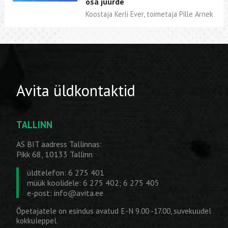
osa juurde
Koostaja Kerli Ever, toimetaja Pille Arnek
Avita üldkontaktid
TALLINN
AS BIT aadress Tallinnas:
Pikk 68, 10133 Tallinn
üldtelefon: 6 275 401
müük koolidele: 6 275 402; 6 275 405
e-post:
info@avita.ee
Õpetajatele on esindus avatud E-N 9.00 -17.00, suvekuudel
kokkuleppel.