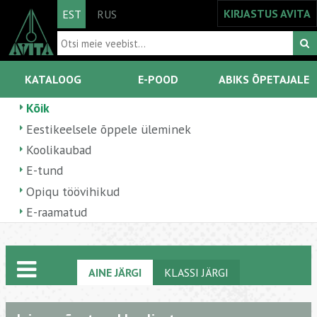
KIRJASTUS AVITA
EST
RUS
KATALOOG
E-POOD
ABIKS ÕPETAJALE
Kõik
Eestikeelsele õppele üleminek
Koolikaubad
E-tund
Opiqu töövihikud
E-raamatud
AINE JÄRGI
KLASSI JÄRGI