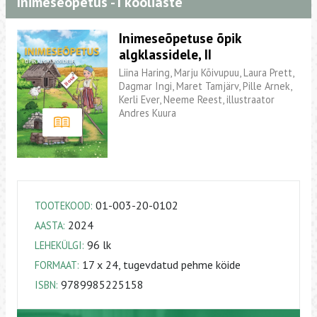
Inimeseõpetus - I kooliaste
Inimeseõpetuse õpik
algklassidele, II
Liina Haring, Marju Kõivupuu, Laura Prett,
Dagmar Ingi, Maret Tamjärv, Pille Arnek,
Kerli Ever, Neeme Reest, illustraator
Andres Kuura
01-003-20-0102
TOOTEKOOD:
2024
AASTA:
96 lk
LEHEKÜLGI:
17 x 24, tugevdatud pehme köide
FORMAAT:
9789985225158
ISBN: