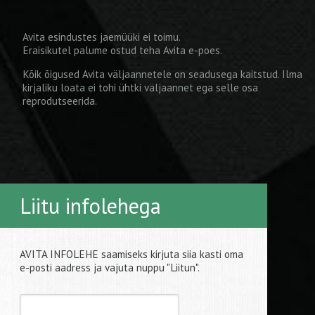
Avita esindustes jaemüüki ei toimu.
Eraisikutel palume ostud teha
Avita e-poes
.
Kõik õigused Avita väljaannetele on seadusega kaitstud. Ilma
kirjaliku loata ei tohi ühtki väljaannet ega selle osa
reprodutseerida.
Liitu infolehega
AVITA INFOLEHE saamiseks kirjuta siia kasti oma
e-posti aadress ja vajuta nuppu "Liitun".