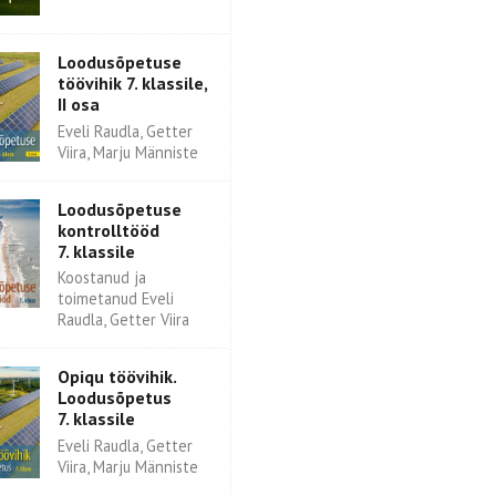
Loodusõpetuse
töövihik 7. klassile,
II osa
Eveli Raudla, Getter
Viira, Marju Männiste
Loodusõpetuse
kontrolltööd
7. klassile
Koostanud ja
toimetanud Eveli
Raudla, Getter Viira
Opiqu töövihik.
Loodusõpetus
7. klassile
Eveli Raudla, Getter
Viira, Marju Männiste