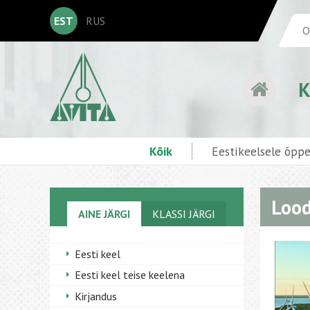
EST
RUS
K
Kõik
Eestikeelsele õpp
Lood
AINE JÄRGI
KLASSI JÄRGI
Eesti keel
Eesti keel teise keelena
Kirjandus