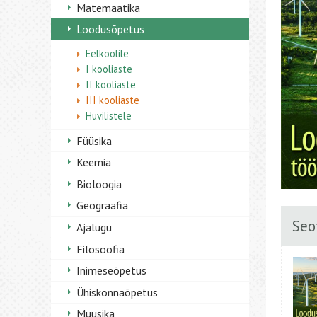
Matemaatika
Loodusõpetus
Eelkoolile
I kooliaste
II kooliaste
III kooliaste
Huvilistele
Füüsika
Keemia
Bioloogia
Geograafia
Seo
Ajalugu
Filosoofia
Inimeseõpetus
Ühiskonnaõpetus
Muusika