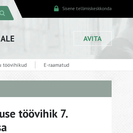
Sisene tellimiskeskkonda
JALE
AVITA
 töövihikud
E-raamatud
se töövihik 7.
sa