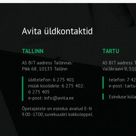
Avita üldkontaktid
TALLINN
TARTU
AS BIT aadress Tallinnas:
AS BIT aadress T
Pikk 68, 10133 Tallinn
Vallikraavi 9, 5
üldtelefon: 6 275 401
telefon: 7 4
müük koolidele: 6 275 402;
e-post:
tart
6 275 405
Esinduse kül
e-post:
info@avita.ee
Õpetajatele on esindus avatud E-N
9.00 -17.00, suvekuudel kokkuleppel.