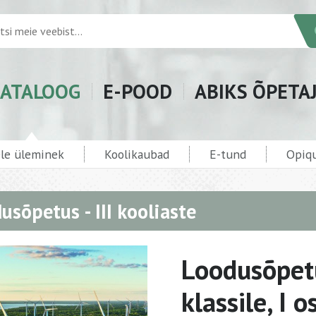
ATALOOG
E-POOD
ABIKS ÕPETA
ele üleminek
Koolikaubad
E-tund
Opiqu
usõpetus - III kooliaste
Loodusõpetu
klassile, I o