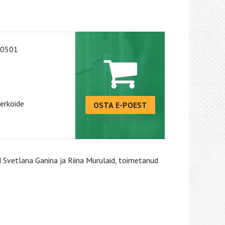
-0501
erköide
OSTA E-POEST
 Svetlana Ganina ja Riina Murulaid, toimetanud