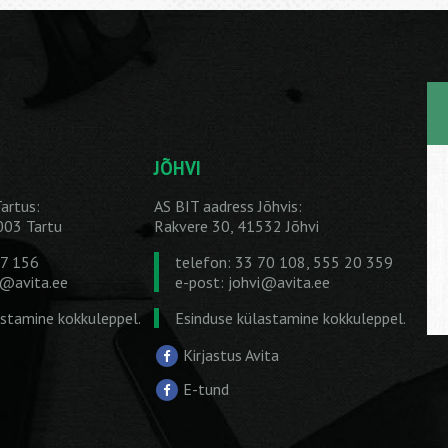
JÕHVI
artus:
AS BIT aadress Jõhvis:
1003 Tartu
Rakvere 30, 41532 Jõhvi
27 156
telefon: 33 70 108, 555 20 359
u@avita.ee
e-post:
johvi@avita.ee
astamine kokkuleppel.
Esinduse külastamine kokkuleppel.
Kirjastus Avita
E-tund