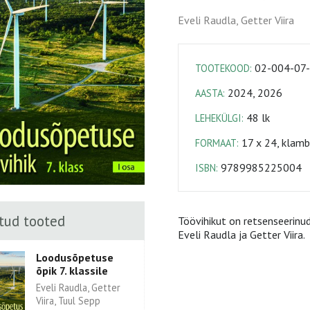
Eveli Raudla, Getter Viira
02-004-07
TOOTEKOOD:
2024, 2026
AASTA:
48 lk
LEHEKÜLGI:
17 x 24, klamb
FORMAAT:
9789985225004
ISBN:
tud tooted
Töövihikut on retsenseerinud
Eveli Raudla ja Getter Viira.
Loodusõpetuse
õpik 7. klassile
Eveli Raudla, Getter
Viira, Tuul Sepp