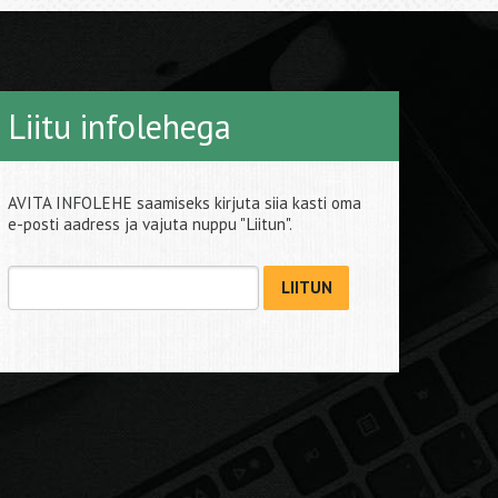
Liitu infolehega
AVITA INFOLEHE saamiseks kirjuta siia kasti oma
e-posti aadress ja vajuta nuppu "Liitun".
LIITUN