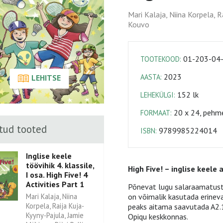
Mari Kalaja, Niina Korpela, R
Kouvo
01-203-04
TOOTEKOOD:
2023
AASTA:
LEHITSE
152 lk
LEHEKÜLGI:
20 x 24, pehme
FORMAAT:
tud tooted
9789985224014
ISBN:
Inglise keele
töövihik 4. klassile,
High Five! – inglise keele 
I osa. High Five! 4
Activities Part 1
Põnevat lugu salaraamatust 
Mari Kalaja, Niina
on võimalik kasutada erinev
Korpela, Raija Kuja-
peaks aitama saavutada A2.1
Kyyny-Pajula, Jamie
Opiqu keskkonnas.