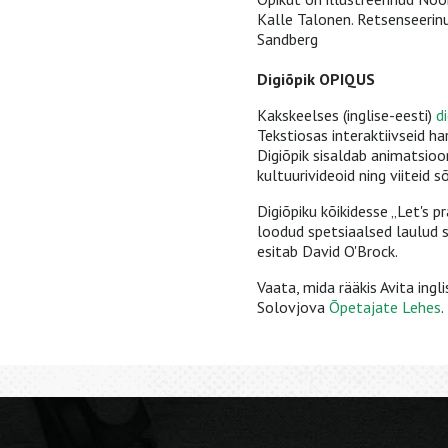
Kalle Talonen. Retsenseerinu
Sandberg
Digiõpik OPIQUS
Kakskeelses (inglise-eesti)
d
Tekstiosas interaktiivseid ha
Digiõpik sisaldab animatsioo
kultuurivideoid ning viiteid 
Digiõpiku kõikidesse „Let's p
loodud spetsiaalsed laulud s
esitab David O'Brock.
Vaata, mida rääkis Avita ingl
Solovjova
Õpetajate Lehes
.