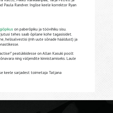
d Paula Randver. Inglise keele korrektor Ryan
igiõpikus
on paberõpiku ja töövihiku sisu.
rjutusi tehes saab õpilane kohe tagasisidet.
ne, helisalvestisi (mh uute sõnade hääldust) ja
sõnastikesse.
ractise!" peatükkidesse on Allan Kasuki poolt
õnavara ning väljendite kinnistamiseks. Laule
ise keele sarjadest toimetaja Tatjana