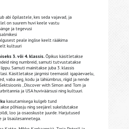
kub abi õpilastele, kes seda vajavad, ja
ellel on suurem huvi keele vastu
mänge ja tegevusi
 salmikesi
algusest peale inglise keelt rääkima
lt kultuuri
seks 3. või 4. klassis.
Õpikus käsitletakse
endeid ning numbreid, samuti tutvustatakse
 lippu. Samuti mainitakse juba 3. klassis
asi. Käsitletakse järgmisi teemasid: igapäevaelu,
ed, vaba aeg, kodu ja lähiümbrus, riigid ja nende
 Sektsioonis „Discover with Simon and Tom ja
britannia ja USA huviväärsusi ning kultuuri.
iku
kasutamisega kulgeb tund
takse põhiasju ning seejärel sukeldutakse
ildi, loo ja osaoskuste juurde. Harjutused
 ja lisaülesannetega.
ra Katto, Mikko Kankaanpää, Tarja Petrell ja