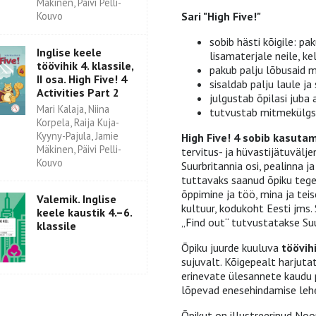
Mäkinen, Päivi Pelli-
Kouvo
Sari "High Five!"
sobib hästi kõigile: pa
Inglise keele
lisamaterjale neile, k
töövihik 4. klassile,
pakub palju lõbusaid 
II osa. High Five! 4
sisaldab palju laule ja
Activities Part 2
julgustab õpilasi juba 
Mari Kalaja, Niina
tutvustab mitmekülgse
Korpela, Raija Kuja-
Kyyny-Pajula, Jamie
High Five! 4 sobib kasutami
Mäkinen, Päivi Pelli-
tervitus- ja hüvastijätuvälj
Kouvo
Suurbritannia osi, pealinna ja
tuttavaks saanud õpiku tegel
õppimine ja töö, mina ja teis
Valemik. Inglise
kultuur, kodukoht Eesti jms.
keele kaustik 4.–6.
„Find out“ tutvustatakse Suur
klassile
Õpiku juurde kuuluva
töövih
sujuvalt. Kõigepealt harjuta
erinevate ülesannete kaudu p
lõpevad enesehindamise lehe
Õpikut on illustreerinud Noo