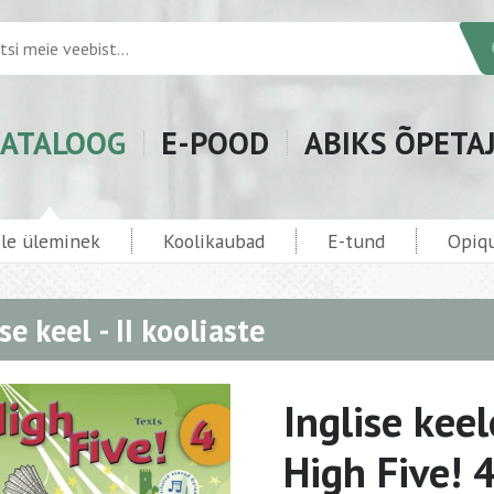
ATALOOG
E-POOD
ABIKS ÕPETA
ele üleminek
Koolikaubad
E-tund
Opiqu
se keel - II kooliaste
Inglise keel
High Five! 