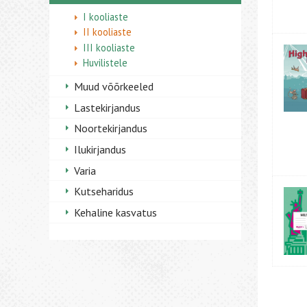
I kooliaste
II kooliaste
III kooliaste
Huvilistele
Muud võõrkeeled
Lastekirjandus
Noortekirjandus
Ilukirjandus
Varia
Kutseharidus
Kehaline kasvatus