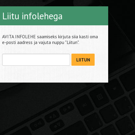
Liitu infolehega
AVITA INFOLEHE saamiseks kirjuta siia kasti oma
e-posti aadress ja vajuta nuppu "Liitun".
LIITUN