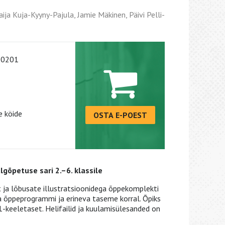
aija Kuja-Kyyny-Pajula, Jamie Mäkinen, Päivi Pelli-
-0201
 köide
OSTA E-POEST
algõpetuse sari 2.–6. klassile
ja lõbusate illustratsioonidega õppekomplekti
a õppeprogrammi ja erineva taseme korral. Õpiks
-keeletaset. Helifailid ja kuulamisülesanded on