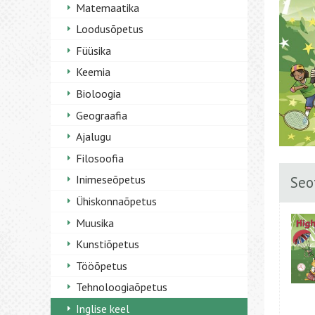
Matemaatika
Loodusõpetus
Füüsika
Keemia
Bioloogia
Geograafia
Ajalugu
Filosoofia
Inimeseõpetus
Seo
Ühiskonnaõpetus
Muusika
Kunstiõpetus
Tööõpetus
Tehnoloogiaõpetus
Inglise keel