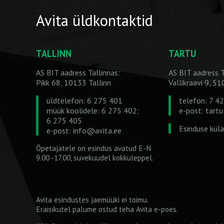
Avita üldkontaktid
TALLINN
TARTU
AS BIT aadress Tallinnas:
AS BIT aadress T
Pikk 68, 10133 Tallinn
Vallikraavi 9, 5
üldtelefon: 6 275 401
telefon: 7 4
müük koolidele: 6 275 402;
e-post:
tart
6 275 405
Esinduse kül
e-post:
info@avita.ee
Õpetajatele on esindus avatud E-N
9.00 -17.00, suvekuudel kokkuleppel.
Avita esindustes jaemüüki ei toimu.
Eraisikutel palume ostud teha
Avita e-poes
.