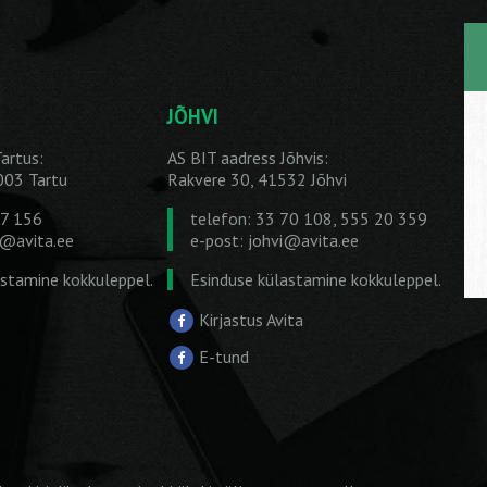
JÕHVI
artus:
AS BIT aadress Jõhvis:
1003 Tartu
Rakvere 30, 41532 Jõhvi
27 156
telefon: 33 70 108, 555 20 359
u@avita.ee
e-post:
johvi@avita.ee
astamine kokkuleppel.
Esinduse külastamine kokkuleppel.
Kirjastus Avita
E-tund