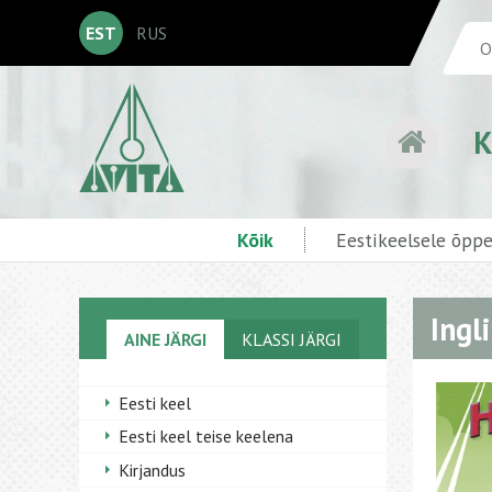
EST
RUS
K
Kõik
Eestikeelsele õpp
Ingli
AINE JÄRGI
KLASSI JÄRGI
Eesti keel
Eesti keel teise keelena
Kirjandus