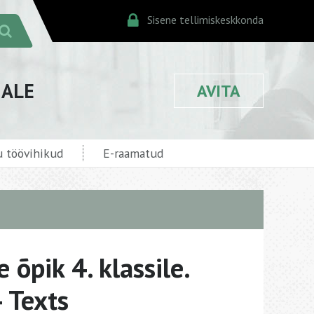
Sisene tellimiskeskkonda
JALE
AVITA
 töövihikud
E-raamatud
e õpik 4. klassile.
4 Texts