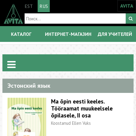
AVITA
EST
RUS
КАТАЛОГ
ИНТЕРНЕТ-МАГАЗИН
ДЛЯ УЧИТЕЛЕЙ
Эстонский язык
Ma õpin eesti keeles.
Tööraamat muukeelsele
õpilasele, II osa
Koostanud Ellen Vuks