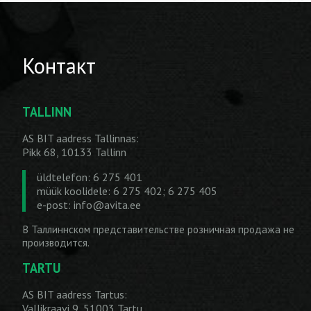
Контакт
TALLINN
AS BIT aadress Tallinnas:
Pikk 68, 10133 Tallinn
üldtelefon: 6 275 401
müük koolidele: 6 275 402; 6 275 405
e-post:
info@avita.ee
В Таллиннском представительстве розничная продажа не
производится.
TARTU
AS BIT aadress Tartus:
Vallikraavi 9, 51003 Tartu