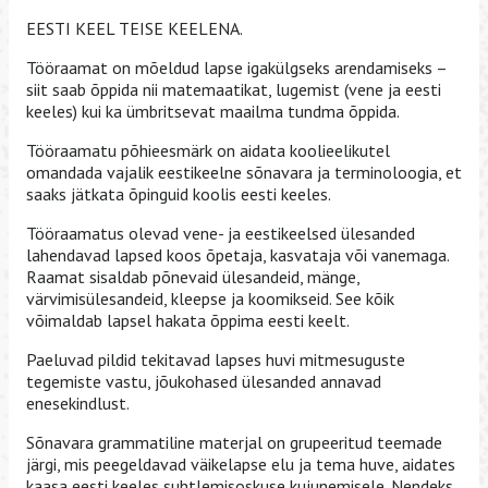
EESTI KEEL TEISE KEELENA.
Tööraamat on mõeldud lapse igakülgseks arendamiseks –
siit saab õppida nii matemaatikat, lugemist (vene ja eesti
keeles) kui ka ümbritsevat maailma tundma õppida.
Tööraamatu põhieesmärk on aidata koolieelikutel
omandada vajalik eestikeelne sõnavara ja terminoloogia, et
saaks jätkata õpinguid koolis eesti keeles.
Tööraamatus olevad vene- ja eestikeelsed ülesanded
lahendavad lapsed koos õpetaja, kasvataja või vanemaga.
Raamat sisaldab põnevaid ülesandeid, mänge,
värvimisülesandeid, kleepse ja koomikseid. See kõik
võimaldab lapsel hakata õppima eesti keelt.
Paeluvad pildid tekitavad lapses huvi mitmesuguste
tegemiste vastu, jõukohased ülesanded annavad
enesekindlust.
Sõnavara grammatiline materjal on grupeeritud teemade
järgi, mis peegeldavad väikelapse elu ja tema huve, aidates
kaasa eesti keeles suhtlemisoskuse kujunemisele. Nendeks