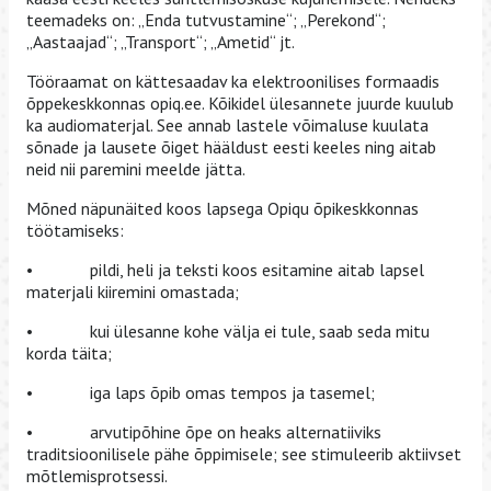
teemadeks on: „Enda tutvustamine“; „Perekond“;
„Aastaajad“; „Transport“; „Ametid“ jt.
Tööraamat on kättesaadav ka elektroonilises formaadis
õppekeskkonnas opiq.ee. Kõikidel ülesannete juurde kuulub
ka audiomaterjal. See annab lastele võimaluse kuulata
sõnade ja lausete õiget hääldust eesti keeles ning aitab
neid nii paremini meelde jätta.
Mõned näpunäited koos lapsega Opiqu õpikeskkonnas
töötamiseks:
• pildi, heli ja teksti koos esitamine aitab lapsel
materjali kiiremini omastada;
• kui ülesanne kohe välja ei tule, saab seda mitu
korda täita;
• iga laps õpib omas tempos ja tasemel;
• arvutipõhine õpe on heaks alternatiiviks
traditsioonilisele pähe õppimisele; see stimuleerib aktiivset
mõtlemisprotsessi.