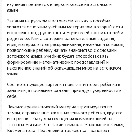
изучения предметов в первом классе на эстонском
языке.
Задания на русском и эстонском языках в пособии
являются основным учебным материалом, который дети
выполняют под руководством учителей, воспитателей и
родителей. Книга содержит занимательные задания,
игры, материалы для раскрашивания, наклейки и комиксы,
позволяющие ребёнку начать знакомство с основами
эстонского языка. Учебник будет способствовать
формированию математических представлений и
накоплению знаний об окружающем мире на эстонском
языке.
Соответствующие картинки повысят интерес ребёнка к
занятиям, а посильные задания придадут уверенности в
себе.
Лексико-грамматический материал группируется по
темам, отражающим жизнь маленького ребёнка, круг его
интересов – базу для овладения коммуникацией на
эстонском языке. Это такие темы как: Знакомство, Семья,
Времена года, Праздники и торжества, Транспорт,