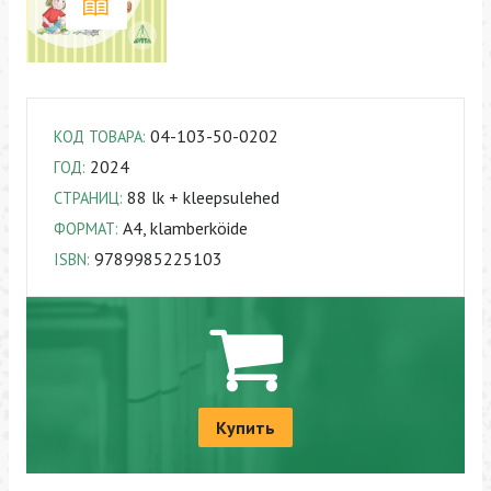
04-103-50-0202
КОД ТОВАРА:
2024
ГОД:
88 lk + kleepsulehed
СТРАНИЦ:
A4, klamberköide
ФОРМАТ:
9789985225103
ISBN:
Купить