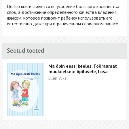
Целью книги является не усвоение большого количества
слов, а достижение определённого качества владения
языком, которое позволит ребёнку использовать его
естественно даже при ограниченном словарном запасе.
Seotud tooted
Ma õpin eesti keeles. Tööraamat
muukeelsele õpilasele, I osa
Ellen Vuks