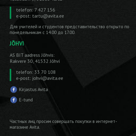
telefon: 7 427 156
e-post:
tartu@avita.ee
Для учителей и студентов представительство открыто по
понедельникам с 14.00 до 17.00.
JÕHVI
AS BIT aadress Jõhvis:
Rakvere 30, 41532 Jõhvi
telefon: 33 70 108
e-post:
johvi@avita.ee
Kirjastus Avita
E-tund
Частных лиц просим совершать покупки
в интернет-
магазине Avita
.