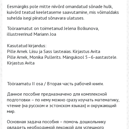
Eesmärgiks pole mitte niivõrd omandatud sõnade hulk,
kuivõrd teatud keeletaseme saavutamine, mis võimaldaks
suhelda isegi piiratud sõnavara ulatuses.
Tööraamatut on toimetanud Jelena Bolkunova,
illustreerinud Mariann Joa
Kasutatud kirjandus:
Pille Arnek. Liisu ja Sass lasteaias. Kirjastus Avita
Pille Arnek, Monika Pullerits. Mängukool 5–6-aastastele.
Kirjastus Avita
Tööraamatu II osa / Вторая часть рабочей книги.
Данное пособие предназначено для комплексной
подготовки – по нему можно сразу изучать математику,
чтение (на русском и эстонском языках) и окружающий
мир.
Основная задача пособия – помочь дошкольнику
овладеть необходимой лексикой для успешного