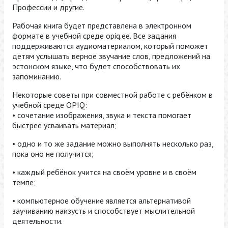
Профессии и другие.
Рабочая книга будет представлена в электронном
формате в учебной среде оpiq.ee. Все задания
поддерживаются аудиоматериалом, который поможет
детям услышать верное звучание слов, предложений на
эстонском языке, что будет способствовать их
запоминанию.
Некоторые советы при совместной работе с ребёнком в
учебной среде OPIQ:
• сочетание изображения, звука и текста помогает
быстрее усваивать материал;
• одно и то же задание можно выполнять несколько раз,
пока оно не получится;
• каждый ребёнок учится на своём уровне и в своём
темпе;
• компьютерное обучение является альтернативой
заучиванию наизусть и способствует мыслительной
деятельности.