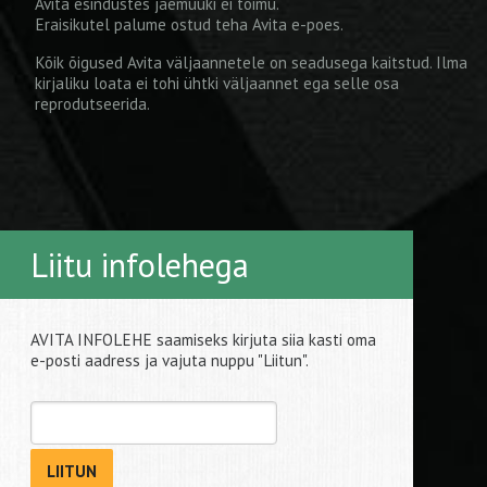
Avita esindustes jaemüüki ei toimu.
Eraisikutel palume ostud teha
Avita e-poes
.
Kõik õigused Avita väljaannetele on seadusega kaitstud. Ilma
kirjaliku loata ei tohi ühtki väljaannet ega selle osa
reprodutseerida.
Liitu infolehega
AVITA INFOLEHE saamiseks kirjuta siia kasti oma
e-posti aadress ja vajuta nuppu "Liitun".
LIITUN