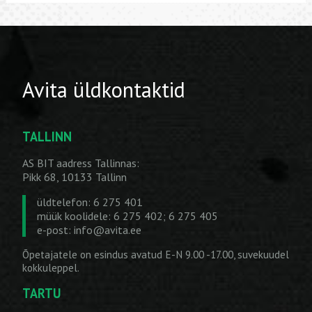
Avita üldkontaktid
TALLINN
AS BIT aadress Tallinnas:
Pikk 68, 10133 Tallinn
üldtelefon: 6 275 401
müük koolidele: 6 275 402; 6 275 405
e-post:
info@avita.ee
Õpetajatele on esindus avatud E-N 9.00 -17.00, suvekuudel
kokkuleppel.
TARTU