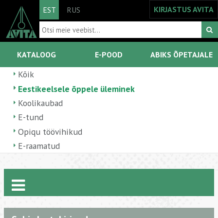
KIRJASTUS AVITA
EST
RUS
KATALOOG
E-POOD
ABIKS ÕPETAJALE
Kõik
Eestikeelsele õppele üleminek
Koolikaubad
E-tund
Opiqu töövihikud
E-raamatud