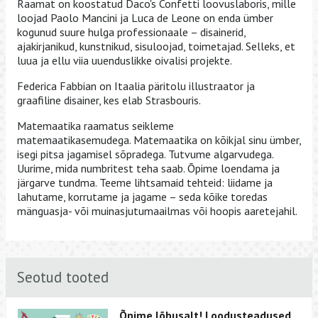
Raamat on koostatud Daco's Confetti loovuslaboris, mille
loojad Paolo Mancini ja Luca de Leone on enda ümber
kogunud suure hulga professionaale – disainerid,
ajakirjanikud, kunstnikud, sisuloojad, toimetajad. Selleks, et
luua ja ellu viia uuenduslikke oivalisi projekte.
Federica Fabbian on Itaalia päritolu illustraator ja
graafiline disainer, kes elab Strasbouris.
Matemaatika raamatus seikleme
matemaatikasemudega. Matemaatika on kõikjal sinu ümber,
isegi pitsa jagamisel sõpradega. Tutvume algarvudega.
Uurime, mida numbritest teha saab. Õpime loendama ja
järgarve tundma. Teeme lihtsamaid tehteid: liidame ja
lahutame, korrutame ja jagame – seda kõike toredas
mänguasja- või muinasjutumaailmas või hoopis aaretejahil.
Seotud tooted
Õpime lõbusalt! Loodusteadused.