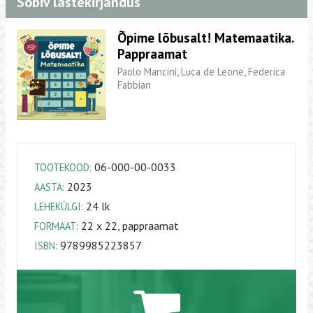
Sobiv lastekirjandus
Õpime lõbusalt! Matemaatika.
Pappraamat
Paolo Mancini, Luca de Leone, Federica
Fabbian
06-000-00-0033
TOOTEKOOD:
2023
AASTA:
24 lk
LEHEKÜLGI:
22 x 22, pappraamat
FORMAAT:
9789985223857
ISBN: