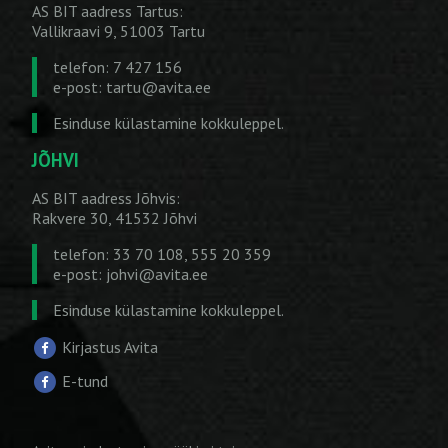
AS BIT aadress Tartus:
Vallikraavi 9, 51003 Tartu
telefon: 7 427 156
e-post:
tartu@avita.ee
Esinduse külastamine kokkuleppel.
JÕHVI
AS BIT aadress Jõhvis:
Rakvere 30, 41532 Jõhvi
telefon: 33 70 108, 555 20 359
e-post:
johvi@avita.ee
Esinduse külastamine kokkuleppel.
Kirjastus Avita
E-tund