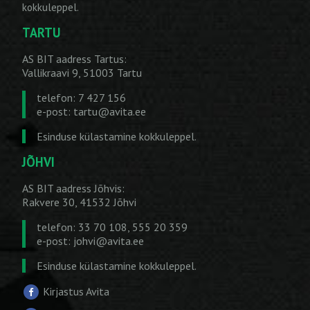
kokkuleppel.
TARTU
AS BIT aadress Tartus:
Vallikraavi 9, 51003 Tartu
telefon: 7 427 156
e-post:
tartu@avita.ee
Esinduse külastamine kokkuleppel.
JÕHVI
AS BIT aadress Jõhvis:
Rakvere 30, 41532 Jõhvi
telefon: 33 70 108, 555 20 359
e-post:
johvi@avita.ee
Esinduse külastamine kokkuleppel.
Kirjastus Avita