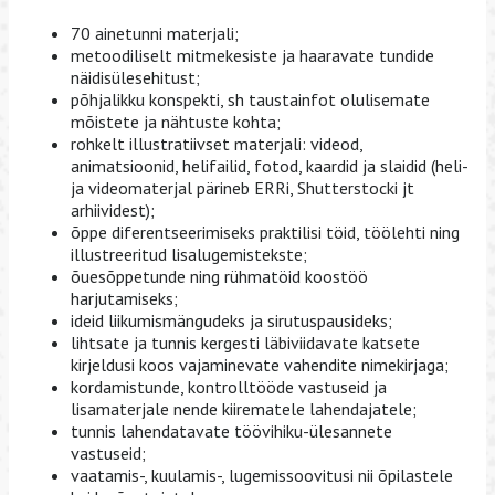
70 ainetunni materjali;
metoodiliselt mitmekesiste ja haaravate tundide
näidisülesehitust;
põhjalikku konspekti, sh taustainfot olulisemate
mõistete ja nähtuste kohta;
rohkelt illustratiivset materjali: videod,
animatsioonid, helifailid, fotod, kaardid ja slaidid (heli-
ja videomaterjal pärineb ERRi, Shutterstocki jt
arhiividest);
õppe diferentseerimiseks praktilisi töid, töölehti ning
illustreeritud lisalugemistekste;
õuesõppetunde ning rühmatöid koostöö
harjutamiseks;
ideid liikumismängudeks ja sirutuspausideks;
lihtsate ja tunnis kergesti läbiviidavate katsete
kirjeldusi koos vajaminevate vahendite nimekirjaga;
kordamistunde, kontrolltööde vastuseid ja
lisamaterjale nende kiirematele lahendajatele;
tunnis lahendatavate töövihiku-ülesannete
vastuseid;
vaatamis-, kuulamis-, lugemissoovitusi nii õpilastele