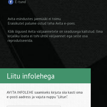
E-tund
Avita esindustes jaemüüki ei toimu.
Eraisikutel palume ostud teha
Avita e-poes
.
Kõik õigused Avita väljaannetele on seadusega kaitstud. Ilma
kirjaliku loata ei tohi ühtki väljaannet ega selle osa
reprodutseerida.
Liitu infolehega
AVITA INFOLEHE saamiseks kirjuta siia kasti oma
e-posti aadress ja vajuta nuppu "Liitun".