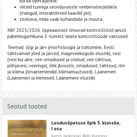
kui ka õpetajatele;
viiteid tunniga seonduvatele veebimaterjalidele
(mängud, interaktiivsed kaardid jne);
töökava, mida saab kohandada ja muuta.
NB! 2025/2026. õppeaastast ilmuvad kontrolltööd ainult
paberkogumikuna. E-tunnist leiate kontrolltööde vastused.
Teemad: jõgi ja järv (morfoloogia ja toitumine, Eesti
tähtsamad jõed ja järved, mageveekogude elustik), vesi
(vesi kui aine, vee omadused ja olekud, vee tähtsus,
põhjavesi, veeringe), õhk (koostis, omadused, tähtsus), ilm
ja kliima (ilmaelemendid, kliimamuutused), Läänemeri
(Läänemeri ja inimesed, Läänemere elustik)
Seotud tooted
Loodusõpetuse õpik 5. klassile,
I osa
Kersti Jankovski, Rein Kuresoo