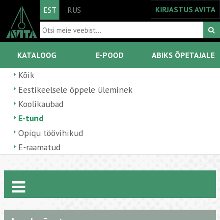
KIRJASTUS AVITA
EST
RUS
KATALOOG
E-POOD
ABIKS ÕPETAJALE
Kõik
Eestikeelsele õppele üleminek
Koolikaubad
E-tund
Opiqu töövihikud
E-raamatud