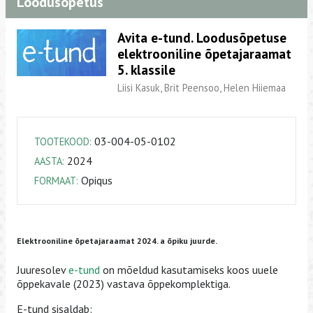
Loodusõpetus
Avita e-tund. Loodusõpetuse
elektrooniline õpetajaraamat
5. klassile
Liisi Kasuk, Brit Peensoo, Helen Hiiemaa
03-004-05-0102
TOOTEKOOD:
2024
AASTA:
Opiqus
FORMAAT:
Elektrooniline õpetajaraamat 2024. a õpiku juurde.
Juuresolev
e-tund
on mõeldud kasutamiseks koos uuele
õppekavale (2023) vastava õppekomplektiga.
E-tund sisaldab: