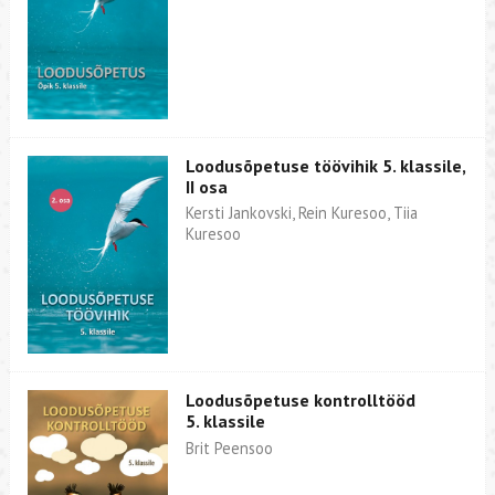
Loodusõpetuse töövihik 5. klassile,
II osa
Kersti Jankovski, Rein Kuresoo, Tiia
Kuresoo
Loodusõpetuse kontrolltööd
5. klassile
Brit Peensoo