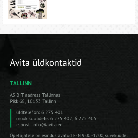
Avita üldkontaktid
TALLINN
AS BIT aadress Tallinnas:
Pikk 68, 10133 Tallinn
üldtelefon: 6 275 401
müük koolidele: 6 275 402; 6 275 405
e-post:
info@avita.ee
Õpetajatele on esindus avatud E-N 9.00 -17.00, suvekuudel