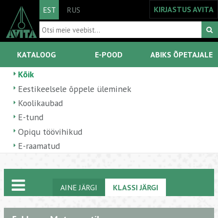
KIRJASTUS AVITA
EST
RUS
KATALOOG
E-POOD
ABIKS ÕPETAJALE
Kõik
Eestikeelsele õppele üleminek
Koolikaubad
E-tund
Opiqu töövihikud
E-raamatud
AINE JÄRGI
KLASSI JÄRGI