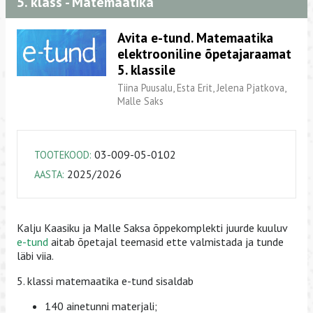
5. klass - Matemaatika
Avita e-tund. Matemaatika
elektrooniline õpetajaraamat
5. klassile
Tiina Puusalu, Esta Erit, Jelena Pjatkova,
Malle Saks
03-009-05-0102
TOOTEKOOD:
2025/2026
AASTA:
Kalju Kaasiku ja Malle Saksa õppekomplekti juurde kuuluv
e-tund
aitab õpetajal teemasid ette valmistada ja tunde
läbi viia.
5. klassi matemaatika e-tund sisaldab
140 ainetunni materjali;