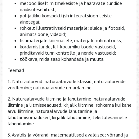
metoodiliselt mitmekesiste ja haaravate tundide
näidisülesehitust;
põhjalikku konspekti (sh integratsioon teiste
ainetega);
rohkelt illustratiivseid materjale: slaide ja fotosid,
animatsioone, videoid;
lisamaterjale kiirematele, materjale rühmatööks;
kordamistunde, KT-kogumiku tööde vastuseid,
prinditavaid tunnikontrolle ja nende vastuseid;
töökava, mida saab kohandada ja muuta.
Teemad
1. Naturaalarvud: naturaalarvude klassid; naturaalarvude
võrdlemine; naturaalarvude ümardamine.
2. Naturaalarvude liitmine ja lahutamine: naturaalarvude
liitmine ja liitmisseadused; kirjalik liitmine; rohkema kui kahe
arvu liitmine; naturaalarvude lahutamine ja
lahutamisomadused; kirjalik lahutamine; tekstülesannete
lahendamine.
3. Avaldis ja võrrand: matemaatilised avaldised; võrrand ja