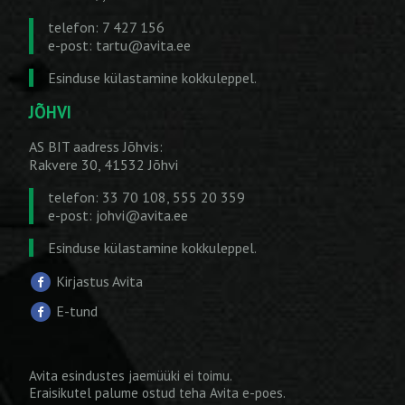
telefon: 7 427 156
e-post:
tartu@avita.ee
Esinduse külastamine kokkuleppel.
JÕHVI
AS BIT aadress Jõhvis:
Rakvere 30, 41532 Jõhvi
telefon: 33 70 108, 555 20 359
e-post:
johvi@avita.ee
Esinduse külastamine kokkuleppel.
Kirjastus Avita
E-tund
Avita esindustes jaemüüki ei toimu.
Eraisikutel palume ostud teha
Avita e-poes
.