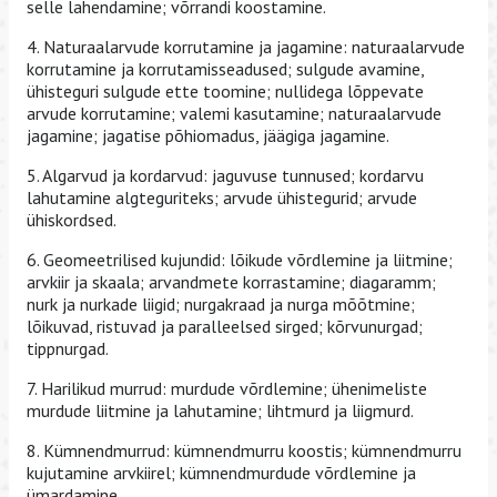
selle lahendamine; võrrandi koostamine.
4. Naturaalarvude korrutamine ja jagamine: naturaalarvude
korrutamine ja korrutamisseadused; sulgude avamine,
ühisteguri sulgude ette toomine; nullidega lõppevate
arvude korrutamine; valemi kasutamine; naturaalarvude
jagamine; jagatise põhiomadus, jäägiga jagamine.
5. Algarvud ja kordarvud: jaguvuse tunnused; kordarvu
lahutamine algteguriteks; arvude ühistegurid; arvude
ühiskordsed.
6. Geomeetrilised kujundid: lõikude võrdlemine ja liitmine;
arvkiir ja skaala; arvandmete korrastamine; diagaramm;
nurk ja nurkade liigid; nurgakraad ja nurga mõõtmine;
lõikuvad, ristuvad ja paralleelsed sirged; kõrvunurgad;
tippnurgad.
7. Harilikud murrud: murdude võrdlemine; ühenimeliste
murdude liitmine ja lahutamine; lihtmurd ja liigmurd.
8. Kümnendmurrud: kümnendmurru koostis; kümnendmurru
kujutamine arvkiirel; kümnendmurdude võrdlemine ja
ümardamine.