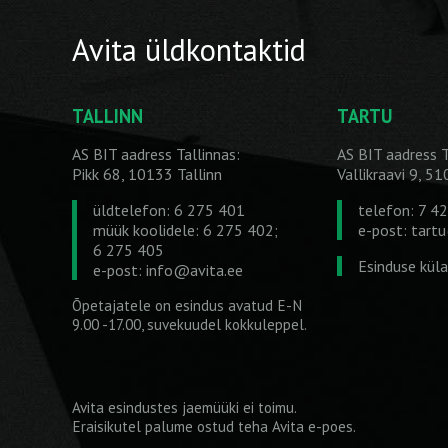
Avita üldkontaktid
TALLINN
TARTU
AS BIT aadress Tallinnas:
AS BIT aadress T
Pikk 68, 10133 Tallinn
Vallikraavi 9, 5
üldtelefon: 6 275 401
telefon: 7 4
müük koolidele: 6 275 402;
e-post:
tart
6 275 405
Esinduse kül
e-post:
info@avita.ee
Õpetajatele on esindus avatud E-N
9.00 -17.00, suvekuudel kokkuleppel.
Avita esindustes jaemüüki ei toimu.
Eraisikutel palume ostud teha
Avita e-poes
.