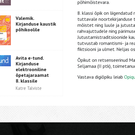
põhimõistevara.
8. klassi õpik on liigendatud
Valemik.
tuttavale noortekirjanduse 
Kirjanduse kaustik
mõistet ning luule ja jutust
põhikoolile
rahvajuttudele ning pärimuse
Jutustamistraditsioonide ka
tutvustab romantismi- ja real
fiktsiooni ja ulmet. Neljas os
Avita e-tund.
Õpikut on retsenseerinud Mar
Kirjanduse
Seljamaa (II ptk), toimetanu
elektrooniline
õpetajaraamat
Vastava digiõpiku leiab
Opiq
8. klassile
Katre Talviste