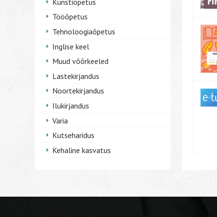
Kunstiõpetus
Tööõpetus
Tehnoloogiaõpetus
Inglise keel
Muud võõrkeeled
Lastekirjandus
Noortekirjandus
Ilukirjandus
Varia
Kutseharidus
Kehaline kasvatus