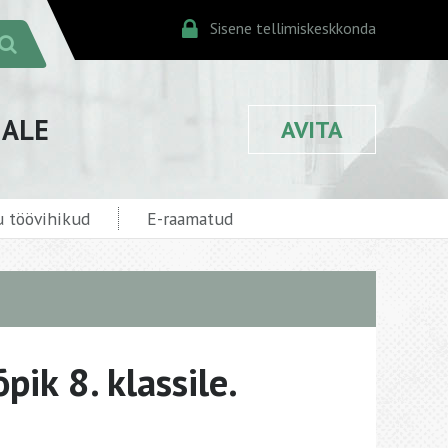
Sisene tellimiskeskkonda
JALE
AVITA
 töövihikud
E-raamatud
pik 8. klassile.