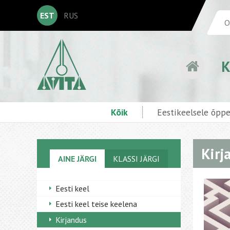
EST
RUS
K
Kõik
Eestikeelsele õpp
Kirja
AINE JÄRGI
KLASSI JÄRGI
Eesti keel
Eesti keel teise keelena
Kirjandus