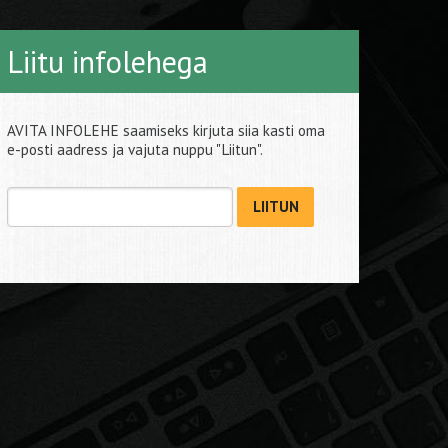
Liitu infolehega
AVITA INFOLEHE saamiseks kirjuta siia kasti oma
e-posti aadress ja vajuta nuppu "Liitun".
LIITUN