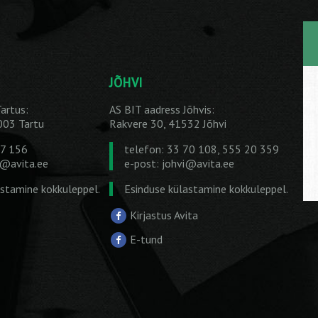
JÕHVI
artus:
AS BIT aadress Jõhvis:
1003 Tartu
Rakvere 30, 41532 Jõhvi
27 156
telefon: 33 70 108, 555 20 359
u@avita.ee
e-post:
johvi@avita.ee
astamine kokkuleppel.
Esinduse külastamine kokkuleppel.
Kirjastus Avita
E-tund