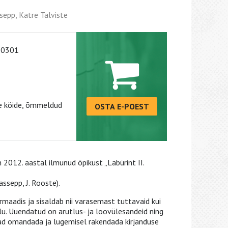
ssepp, Katre Talviste
-0301
e köide, õmmeldud
OSTA E-POEST
2012. aastal ilmunud õpikust „Labürint II.
atassepp, J. Rooste).
maadis ja sisaldab nii varasemast tuttavaid kui
u. Uuendatud on arutlus- ja loovülesandeid ning
vad omandada ja lugemisel rakendada kirjanduse