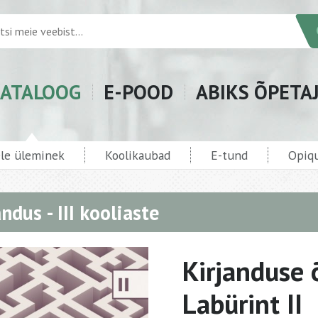
ATALOOG
E-POOD
ABIKS ÕPETA
ele üleminek
Koolikaubad
E-tund
Opiqu
ndus - III kooliaste
Kirjanduse õ
Labürint II