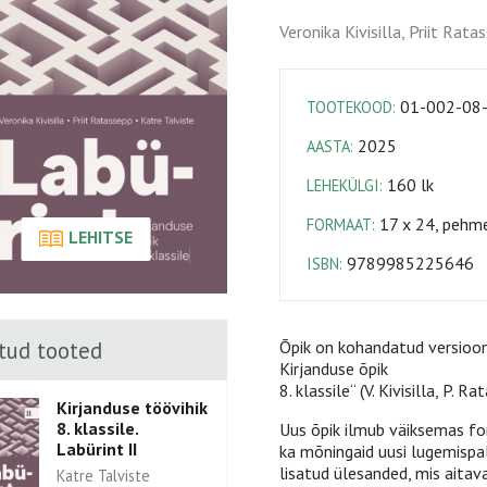
Veronika Kivisilla, Priit Rata
01-002-08
TOOTEKOOD:
2025
AASTA:
160 lk
LEHEKÜLGI:
17 x 24, pehm
FORMAAT:
LEHITSE
9789985225646
ISBN:
tud tooted
Õpik on kohandatud versioon 
Kirjanduse õpik
8. klassile“ (V. Kivisilla, P. R
Kirjanduse töövihik
8. klassile.
Uus õpik ilmub väiksemas for
Labürint II
ka mõningaid uusi lugemispal
lisatud ülesanded, mis aita
Katre Talviste