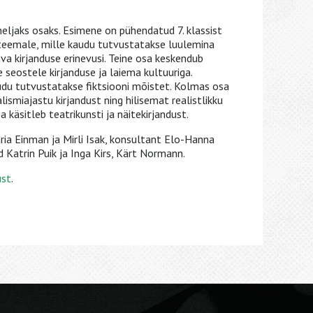
 neljaks osaks. Esimene on pühendatud 7. klassist
teemale, mille kaudu tutvustatakse luulemina
ava kirjanduse erinevusi. Teine osa keskendub
 seostele kirjanduse ja laiema kultuuriga.
udu tutvustatakse fiktsiooni mõistet. Kolmas osa
ismiajastu kirjandust ning hilisemat realistlikku
a käsitleb teatrikunsti ja näitekirjandust.
ia Einman ja Mirli Isak, konsultant Elo-Hanna
d Katrin Puik ja Inga Kirs, Kärt Normann.
ust
.