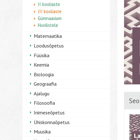
II kooliaste
III kooliaste
Gümnaasium
Huvilistele
Matemaatika
Loodusõpetus
Füüsika
Keemia
Bioloogia
Geograafia
Ajalugu
Seo
Filosoofia
Inimeseõpetus
Ühiskonnaõpetus
Muusika