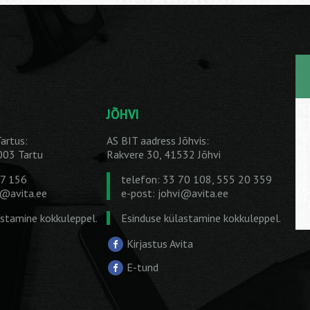
JÕHVI
artus:
AS BIT aadress Jõhvis:
1003 Tartu
Rakvere 30, 41532 Jõhvi
27 156
telefon: 33 70 108, 555 20 359
u@avita.ee
e-post:
johvi@avita.ee
astamine kokkuleppel.
Esinduse külastamine kokkuleppel.
Kirjastus Avita
E-tund