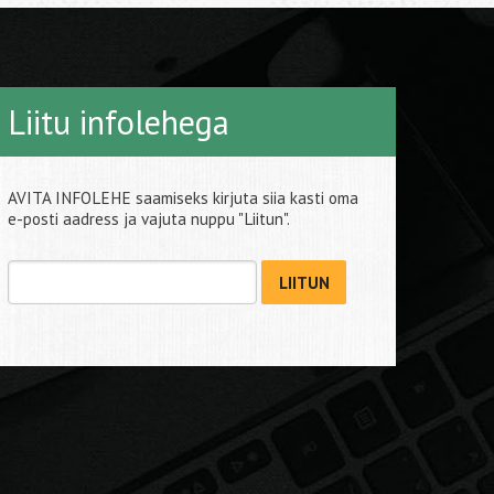
Liitu infolehega
AVITA INFOLEHE saamiseks kirjuta siia kasti oma
e-posti aadress ja vajuta nuppu "Liitun".
LIITUN