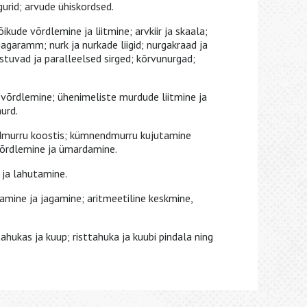
gurid; arvude ühiskordsed.
ikude võrdlemine ja liitmine; arvkiir ja skaala;
garamm; nurk ja nurkade liigid; nurgakraad ja
stuvad ja paralleelsed sirged; kõrvunurgad;
 võrdlemine; ühenimeliste murdude liitmine ja
urd.
murru koostis; kümnendmurru kujutamine
võrdlemine ja ümardamine.
ja lahutamine.
ine ja jagamine; aritmeetiline keskmine,
tahukas ja kuup; risttahuka ja kuubi pindala ning