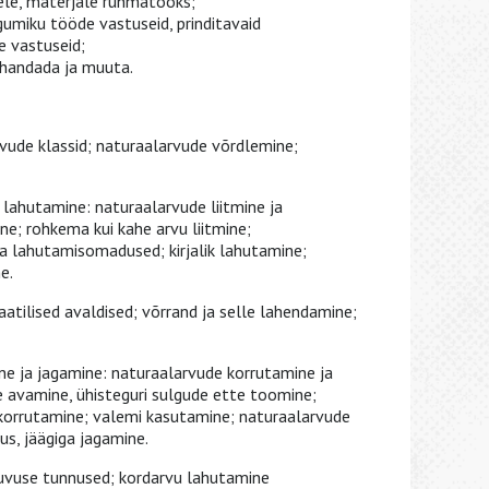
ele, materjale rühmatööks;
umiku tööde vastuseid, prinditavaid
e vastuseid;
ohandada ja muuta.
vude klassid; naturaalarvude võrdlemine;
a lahutamine: naturaalarvude liitmine ja
mine; rohkema kui kahe arvu liitmine;
a lahutamisomadused; kirjalik lahutamine;
e.
aatilised avaldised; võrrand ja selle lahendamine;
ne ja jagamine: naturaalarvude korrutamine ja
 avamine, ühisteguri sulgude ette toomine;
korrutamine; valemi kasutamine; naturaalarvude
s, jäägiga jagamine.
aguvuse tunnused; kordarvu lahutamine