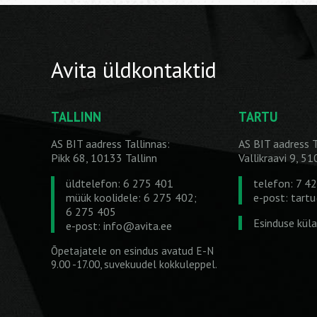
Avita üldkontaktid
TALLINN
TARTU
AS BIT aadress Tallinnas:
AS BIT aadress T
Pikk 68, 10133 Tallinn
Vallikraavi 9, 5
üldtelefon: 6 275 401
telefon: 7 4
müük koolidele: 6 275 402;
e-post:
tart
6 275 405
Esinduse kül
e-post:
info@avita.ee
Õpetajatele on esindus avatud E-N
9.00 -17.00, suvekuudel kokkuleppel.