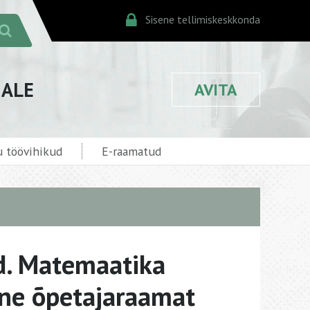
Sisene tellimiskeskkonda
JALE
AVITA
 töövihikud
E-raamatud
d. Matemaatika
ine õpetajaraamat