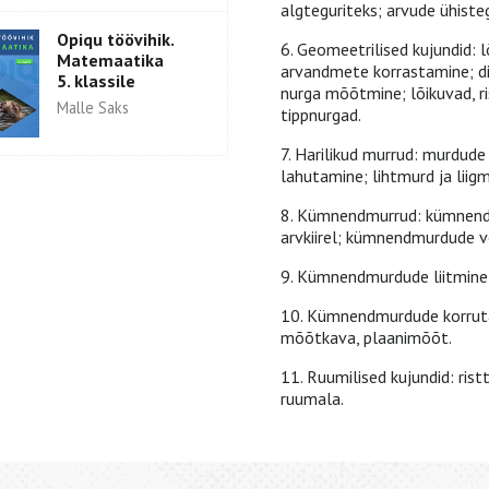
algteguriteks; arvude ühiste
Opiqu töövihik.
6. Geomeetrilised kujundid: lõ
Matemaatika
arvandmete korrastamine; dia
5. klassile
nurga mõõtmine; lõikuvad, ri
Malle Saks
tippnurgad.
7. Harilikud murrud: murdude
lahutamine; lihtmurd ja liigm
8. Kümnendmurrud: kümnend
arvkiirel; kümnendmurdude 
9. Kümnendmurdude liitmine 
10. Kümnendmurdude korrutam
mõõtkava, plaanimõõt.
11. Ruumilised kujundid: rist
ruumala.