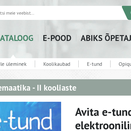
ATALOOG
E-POOD
ABIKS ÕPETA
ele üleminek
Koolikaubad
E-tund
Opiqu
maatika - II kooliaste
Avita e-tun
elektroonil