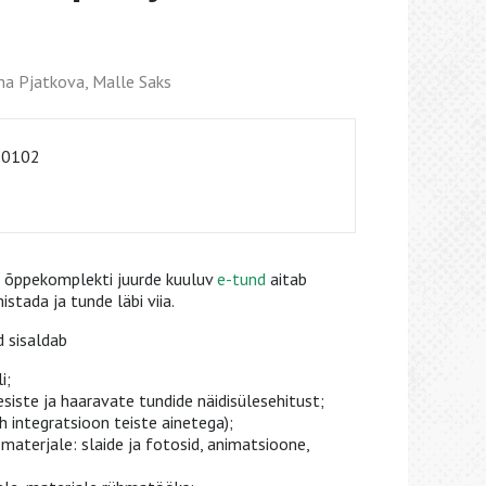
ena Pjatkova, Malle Saks
-0102
a õppekomplekti juurde kuuluv
e-tund
aitab
stada ja tunde läbi viia.
 sisaldab
i;
iste ja haaravate tundide näidisülesehitust;
h integratsioon teiste ainetega);
d materjale: slaide ja fotosid, animatsioone,