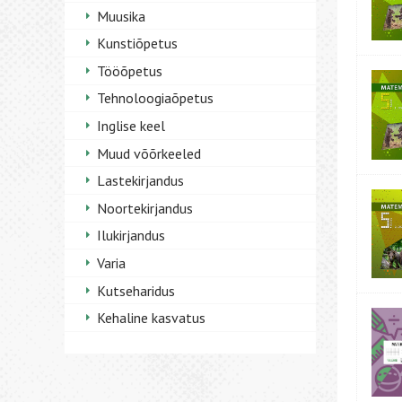
Muusika
Kunstiõpetus
Tööõpetus
Tehnoloogiaõpetus
Inglise keel
Muud võõrkeeled
Lastekirjandus
Noortekirjandus
Ilukirjandus
Varia
Kutseharidus
Kehaline kasvatus