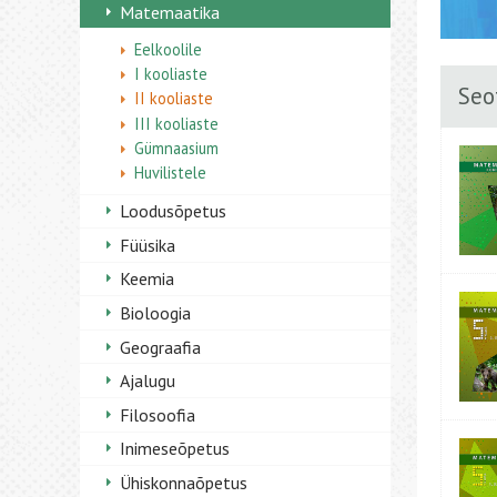
Matemaatika
Eelkoolile
I kooliaste
Seo
II kooliaste
III kooliaste
Gümnaasium
Huvilistele
Loodusõpetus
Füüsika
Keemia
Bioloogia
Geograafia
Ajalugu
Filosoofia
Inimeseõpetus
Ühiskonnaõpetus