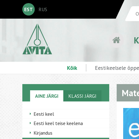
EST
RUS
K
Kõik
Eestikeelsele õpp
Mate
AINE JÄRGI
KLASSI JÄRGI
Eesti keel
Eesti keel teise keelena
Kirjandus