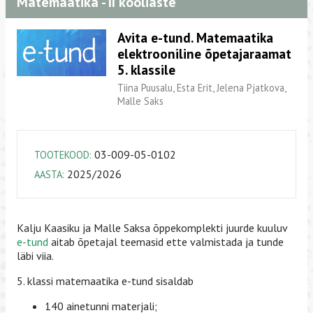
Matemaatika - II kooliaste
Avita e-tund. Matemaatika
elektrooniline õpetajaraamat
5. klassile
Tiina Puusalu, Esta Erit, Jelena Pjatkova,
Malle Saks
03-009-05-0102
TOOTEKOOD:
2025/2026
AASTA:
Kalju Kaasiku ja Malle Saksa õppekomplekti juurde kuuluv
e-tund
aitab õpetajal teemasid ette valmistada ja tunde
läbi viia.
5. klassi matemaatika e-tund sisaldab
140 ainetunni materjali;