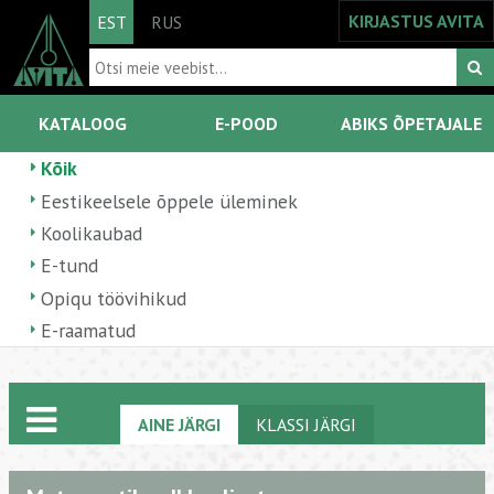
KIRJASTUS AVITA
EST
RUS
KATALOOG
E-POOD
ABIKS ÕPETAJALE
Kõik
Eestikeelsele õppele üleminek
Koolikaubad
E-tund
Opiqu töövihikud
E-raamatud
AINE JÄRGI
KLASSI JÄRGI