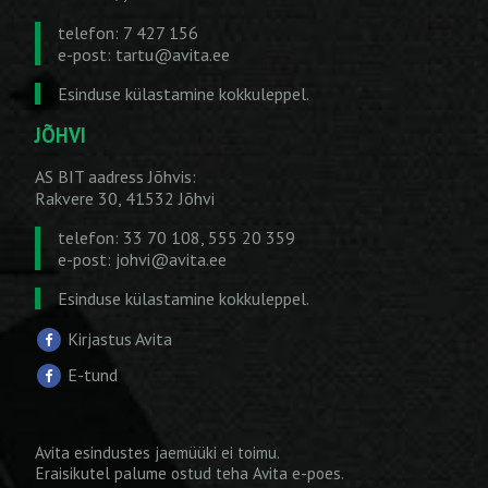
telefon: 7 427 156
e-post:
tartu@avita.ee
Esinduse külastamine kokkuleppel.
JÕHVI
AS BIT aadress Jõhvis:
Rakvere 30, 41532 Jõhvi
telefon: 33 70 108, 555 20 359
e-post:
johvi@avita.ee
Esinduse külastamine kokkuleppel.
Kirjastus Avita
E-tund
Avita esindustes jaemüüki ei toimu.
Eraisikutel palume ostud teha
Avita e-poes
.