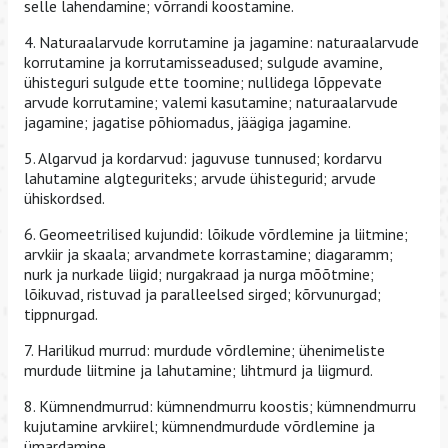
selle lahendamine; võrrandi koostamine.
4. Naturaalarvude korrutamine ja jagamine: naturaalarvude
korrutamine ja korrutamisseadused; sulgude avamine,
ühisteguri sulgude ette toomine; nullidega lõppevate
arvude korrutamine; valemi kasutamine; naturaalarvude
jagamine; jagatise põhiomadus, jäägiga jagamine.
5. Algarvud ja kordarvud: jaguvuse tunnused; kordarvu
lahutamine algteguriteks; arvude ühistegurid; arvude
ühiskordsed.
6. Geomeetrilised kujundid: lõikude võrdlemine ja liitmine;
arvkiir ja skaala; arvandmete korrastamine; diagaramm;
nurk ja nurkade liigid; nurgakraad ja nurga mõõtmine;
lõikuvad, ristuvad ja paralleelsed sirged; kõrvunurgad;
tippnurgad.
7. Harilikud murrud: murdude võrdlemine; ühenimeliste
murdude liitmine ja lahutamine; lihtmurd ja liigmurd.
8. Kümnendmurrud: kümnendmurru koostis; kümnendmurru
kujutamine arvkiirel; kümnendmurdude võrdlemine ja
ümardamine.