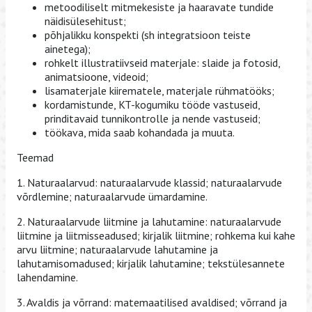
metoodiliselt mitmekesiste ja haaravate tundide
näidisülesehitust;
põhjalikku konspekti (sh integratsioon teiste
ainetega);
rohkelt illustratiivseid materjale: slaide ja fotosid,
animatsioone, videoid;
lisamaterjale kiirematele, materjale rühmatööks;
kordamistunde, KT-kogumiku tööde vastuseid,
prinditavaid tunnikontrolle ja nende vastuseid;
töökava, mida saab kohandada ja muuta.
Teemad
1. Naturaalarvud: naturaalarvude klassid; naturaalarvude
võrdlemine; naturaalarvude ümardamine.
2. Naturaalarvude liitmine ja lahutamine: naturaalarvude
liitmine ja liitmisseadused; kirjalik liitmine; rohkema kui kahe
arvu liitmine; naturaalarvude lahutamine ja
lahutamisomadused; kirjalik lahutamine; tekstülesannete
lahendamine.
3. Avaldis ja võrrand: matemaatilised avaldised; võrrand ja