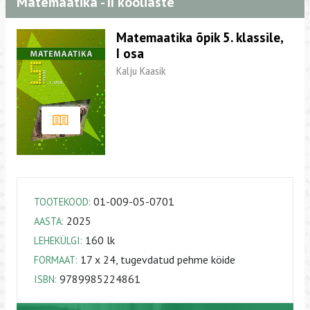
Matemaatika - II kooliaste
Matemaatika õpik 5. klassile,
I osa
Kalju Kaasik
01-009-05-0701
TOOTEKOOD:
2025
AASTA:
160 lk
LEHEKÜLGI:
17 x 24, tugevdatud pehme köide
FORMAAT:
9789985224861
ISBN: