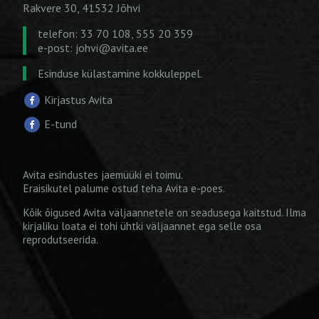
Rakvere 30, 41532 Jõhvi
telefon: 33 70 108, 555 20 359
e-post:
johvi@avita.ee
Esinduse külastamine kokkuleppel.
Kirjastus Avita
E-tund
Avita esindustes jaemüüki ei toimu.
Eraisikutel palume ostud teha
Avita e-poes
.
Kõik õigused Avita väljaannetele on seadusega kaitstud. Ilma
kirjaliku loata ei tohi ühtki väljaannet ega selle osa
reprodutseerida.