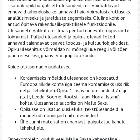
sisaldab õpik hulgaliselt ülesandeid, mis võimaldavad
erinevaid lahenduskäike, annavad häid võimalusi arutluseks,
analüüsimiseks ja järelduste tegemiseks. Oluline koht on
antud õpitava rakenduslik-praktilisele funktsioonile.
Ülesannete valikul on silmas peetud erinevate õppeainete
lõimumist. Paljud ülesanded ja õpikus olevad fotod
annavad täiendavat teavet loodus- ja kultuuriobjektidest.
Õpiku ülesehitus võimaldab nii mõnegi uue reegli või tõeni
jõuda iseseisva, paaris- või grupitöö kaudu.
Kõige olulisemad muudatused
Kordamiseks mõeldud ülesanded on koostatud
Euroopa riikide kohta (iga teema kordamiseks üks riik
neljal leheküljel). Õpiku 1. osas on ülesandeid 7 riigi
(Läti, Leedu, Soome, Rootsi, Taani,Norra, Island)
kohta. Ülesannete autoriks on Malle Saks.
Õpikusse on lisatud uusi elulisi tekstülesandeid ja
muudetud mõningaid näiteülesandeid.
Ühe tunni materjal on enamasti paigutatud kahele
leheküljele.
Õppekomplekti kuulub veel Malle Saksa kaheosaline