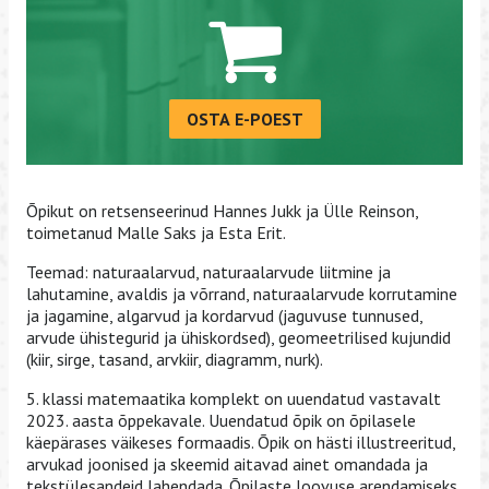
OSTA E-POEST
Õpikut on retsenseerinud Hannes Jukk ja Ülle Reinson,
toimetanud Malle Saks ja Esta Erit.
Teemad: naturaalarvud, naturaalarvude liitmine ja
lahutamine, avaldis ja võrrand, naturaalarvude korrutamine
ja jagamine, algarvud ja kordarvud (jaguvuse tunnused,
arvude ühistegurid ja ühiskordsed), geomeetrilised kujundid
(kiir, sirge, tasand, arvkiir, diagramm, nurk).
5. klassi matemaatika komplekt on uuendatud vastavalt
2023. aasta õppekavale. Uuendatud õpik on õpilasele
käepärases väikeses formaadis. Õpik on hästi illustreeritud,
arvukad joonised ja skeemid aitavad ainet omandada ja
tekstülesandeid lahendada. Õpilaste loovuse arendamiseks