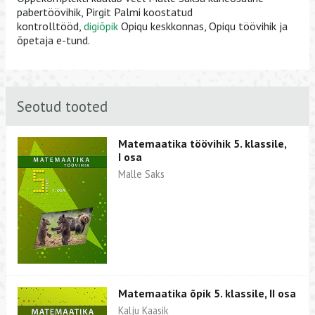
pabertöövihik, Pirgit Palmi koostatud
kontrolltööd,
digiõpik
Opiqu keskkonnas, Opiqu töövihik ja
õpetaja e-tund.
Seotud tooted
Matemaatika töövihik 5. klassile,
I osa
Malle Saks
Matemaatika õpik 5. klassile, II osa
Kalju Kaasik