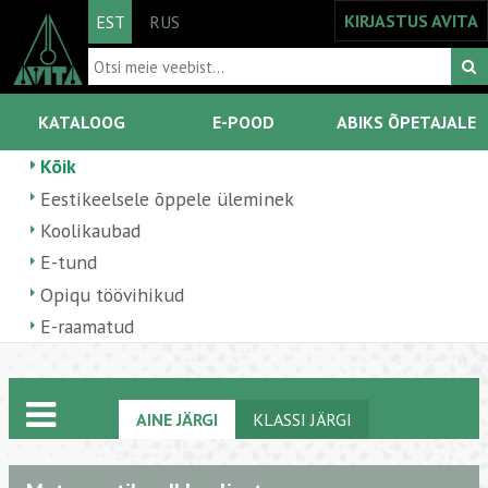
KIRJASTUS AVITA
EST
RUS
KATALOOG
E-POOD
ABIKS ÕPETAJALE
Kõik
Eestikeelsele õppele üleminek
Koolikaubad
E-tund
Opiqu töövihikud
E-raamatud
AINE JÄRGI
KLASSI JÄRGI