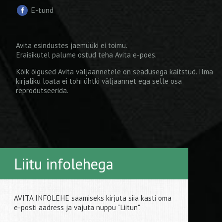
E-tund
Avita esindustes jaemüüki ei toimu.
Eraisikutel palume ostud teha
Avita e-poes
.
Kõik õigused Avita väljaannetele on seadusega kaitstud. Ilma
kirjaliku loata ei tohi ühtki väljaannet ega selle osa
reprodutseerida.
Liitu infolehega
AVITA INFOLEHE saamiseks kirjuta siia kasti oma
e-posti aadress ja vajuta nuppu "Liitun".