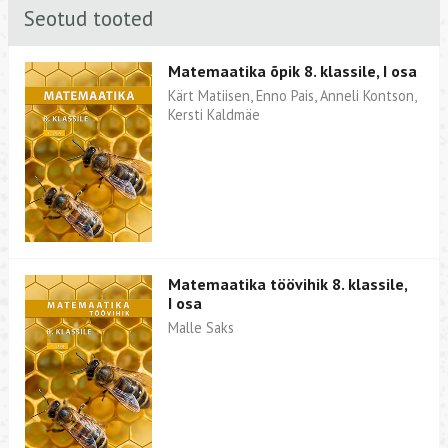
Seotud tooted
Matemaatika õpik 8. klassile, I osa
Kärt Matiisen, Enno Pais, Anneli Kontson,
Kersti Kaldmäe
Matemaatika töövihik 8. klassile,
I osa
Malle Saks