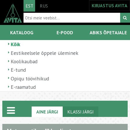
KIRJASTUS AVITA
EST
RUS
KATALOOG
E-POOD
ABIKS ÕPETAJALE
Kõik
Eestikeelsele õppele üleminek
Koolikaubad
E-tund
Opiqu töövihikud
E-raamatud
AINE JÄRGI
KLASSI JÄRGI