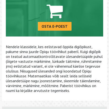
OSTA E-POEST
Nendele klassidele, kes eelistavad õppida digiõpikust,
pakume sinna juurde Opiqu töövihikut paberil. Kuigi digiõpik
on teatud automaatkontrollitavate ülesandetüüpide puhul
(õigete vastuste märkimine, lünkade täitmine, rühmitamine
jms) eelistatud variant, ei ole vähenenud käelise tegevuse
olulisus. Niisugused ülesanded ongi koondatud Opiqu
töövihikusse. Matemaatikas võib sealt leida selliseid
ülesandetüüpe nagu joonestamine, skeemide täiendamine,
värvimine, märkimine, mõõtmine. Paberist töövihikus on
ruumi ka kirjalike arvutuste tegemiseks.