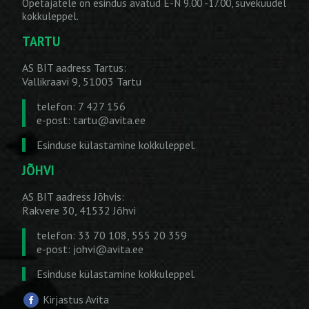
Õpetajatele on esindus avatud E-N 9.00 -17.00, suvekuudel
kokkuleppel.
TARTU
AS BIT aadress Tartus:
Vallikraavi 9, 51003 Tartu
telefon: 7 427 156
e-post:
tartu@avita.ee
Esinduse külastamine kokkuleppel.
JÕHVI
AS BIT aadress Jõhvis:
Rakvere 30, 41532 Jõhvi
telefon: 33 70 108, 555 20 359
e-post:
johvi@avita.ee
Esinduse külastamine kokkuleppel.
Kirjastus Avita