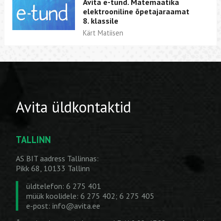
Avita e-tund. Matemaatika
elektrooniline õpetajaraamat
8. klassile
Kärt Matiisen
Avita üldkontaktid
TALLINN
AS BIT aadress Tallinnas:
Pikk 68, 10133 Tallinn
üldtelefon: 6 275 401
müük koolidele: 6 275 402; 6 275 405
e-post:
info@avita.ee