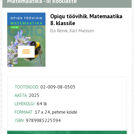
Matemaatika - III kooliaste
Opiqu töövihik. Matemaatika
8. klassile
Elo Reinik, Kärt Matiisen
02-009-08-0503
TOOTEKOOD:
2025
AASTA:
64 lk
LEHEKÜLGI:
17 x 24, pehme köide
FORMAAT:
9789985225394
ISBN: