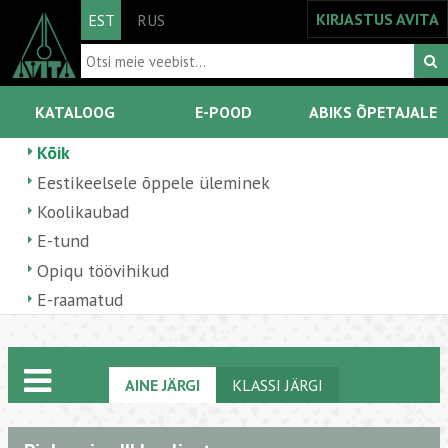
KIRJASTUS AVITA
EST
RUS
KATALOOG
E-POOD
ABIKS ÕPETAJALE
Kõik
Eestikeelsele õppele üleminek
Koolikaubad
E-tund
Opiqu töövihikud
E-raamatud
AINE JÄRGI
KLASSI JÄRGI