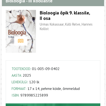
Bioloogia - III kooliaste
Bioloogia õpik 9. klassile,
II osa
Urmas Kokassaar, Külli Relve, Hannes
Kollist
01-005-09-0402
TOOTEKOOD:
2025
AASTA:
120 lk
LEHEKÜLGI:
17 x 14, pehme köide, õmmeldud
FORMAAT:
9789985225899
ISBN: