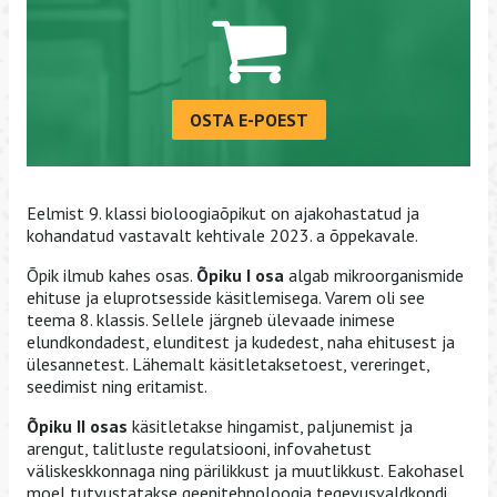
OSTA E-POEST
Eelmist 9. klassi bioloogiaõpikut on ajakohastatud ja
kohandatud vastavalt kehtivale 2023. a õppekavale.
Õpik ilmub kahes osas.
Õpiku I osa
algab mikroorganismide
ehituse ja eluprotsesside käsitlemisega. Varem oli see
teema 8. klassis. Sellele järgneb ülevaade inimese
elundkondadest, elunditest ja kudedest, naha ehitusest ja
ülesannetest. Lähemalt käsitletaksetoest, vereringet,
seedimist ning eritamist.
Õpiku II osas
käsitletakse hingamist, paljunemist ja
arengut, talitluste regulatsiooni, infovahetust
väliskeskkonnaga ning pärilikkust ja muutlikkust. Eakohasel
moel tutvustatakse geenitehnoloogia tegevusvaldkondi.