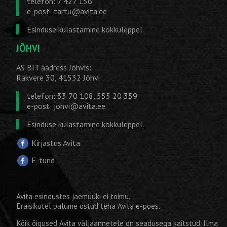
telefon: 7 427 156
e-post:
tartu@avita.ee
Esinduse külastamine kokkuleppel.
JÕHVI
AS BIT aadress Jõhvis:
Rakvere 30, 41532 Jõhvi
telefon: 33 70 108, 555 20 359
e-post:
johvi@avita.ee
Esinduse külastamine kokkuleppel.
Kirjastus Avita
E-tund
Avita esindustes jaemüüki ei toimu.
Eraisikutel palume ostud teha
Avita e-poes
.
Kõik õigused Avita väljaannetele on seadusega kaitstud. Ilma