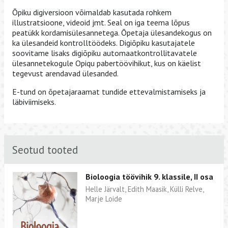
Õpiku digiversioon võimaldab kasutada rohkem
illustratsioone, videoid jmt. Seal on iga teema lõpus
peatükk kordamisülesannetega. Õpetaja ülesandekogus on
ka ülesandeid kontrolltöödeks. Digiõpiku kasutajatele
soovitame lisaks digiõpiku automaatkontrollitavatele
ülesannetekogule Opiqu pabertöövihikut, kus on käelist
tegevust arendavad ülesanded.
E-tund on õpetajaraamat tundide ettevalmistamiseks ja
läbiviimiseks.
Seotud tooted
Bioloogia töövihik 9. klassile, II osa
Helle Järvalt, Edith Maasik, Külli Relve,
Marje Loide